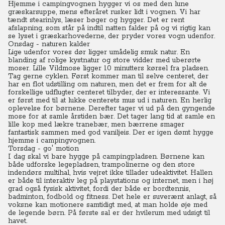
Hjemme i campingvognen hygger vi os med den lune
græskarsuppe, mens efteråret rusker lidt i vognen. Vi har
tændt stearinlys, læser bøger og hygger. Det er rent
afslapning, som står på indtil natten falder på og vi rigtig kan
se lyset i græskarhovederne, der pryder vores vogn udenfor.
Onsdag - naturen kalder
Lige udenfor vores dør ligger umådelig smuk natur. En
blanding af rolige kystnatur og store vidder med uberørte
moser. Lille Vildmose ligger 10 minutters kørsel fra pladsen.
Tag gerne cyklen. Først kommer man til selve centeret, der
har en flot udstilling om naturen, men det er frem for alt de
forskellige udflugter centeret tilbyder, der er interessante. Vi
er først med til at lukke centerets mus ud i naturen. En herlig
oplevelse for børnene. Derefter tager vi ud på den gyngende
mose for at samle årstiden bær. Det tager lang tid at samle en
lille kop med lækre tranebær, men bærrene smager
fantastisk sammen med god vaniljeis. Der er igen dømt hygge
hjemme i campingvognen.
Torsdag - go' motion
I dag skal vi bare hygge på campingpladsen. Børnene kan
både udforske legepladsen, trampolinerne og den store
indendørs multihal, hvis vejret ikke tillader udeaktivitet. Hallen
er både til interaktiv leg på playstations og internet, men i høj
grad også fysisk aktivitet, fordi der både er bordtennis,
badminton, fodbold og fitness. Det hele er suverænt anlagt, så
voksne kan motionere samtidigt med, at man holde øje med
de legende børn. På første sal er der hvilerum med udsigt til
havet.