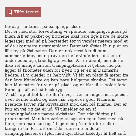
Tilføj favorit
Lørdag - ankomst på campingpladsen
Det er med stor forventning vi spænder campingvognen på
bilen. Alt er pakket og børnene skal bare lige have de sidste
legesager med ud på bagsædet, før vi vender næsen mod et
af de skønneste naturområder i Danmark. Øster Hurup er en
lille by på Østkysten. Den er nok mest kendt som
sommerferieby, men prøv den i efterårsferien - det er en
anderledes og glædelig oplevelse. Alt er åbent, men der er
ikke ret mange turister. Campingpladsen vi tjekker ind på,
ligger få kilometer uden for byen og er en af Danmarks
bedste, så vi glæder os helt vildt. Vi får en plads få meter fra
den lave klitrække og kan høre bølgerne skvulpe. Det tager
kun få minutter før vi er på plads og er klar til at holde ferie.
Søndag - afsted på hesteryg
Vi står op til flot klart efterårsvejr. Der er noget helt specielt
over denne årstid og især når vejret er godt. Naturens
brændte farver står krystalklart mod den blå himmel. Der er
kun en vej og det er ud. Vi tilmelder os en af
campingpladsens mange aktiviteter. Der står ridning på
programmet. Man kan vælge at tage sin egen hest med på
ferie, men man kan også tage med på en kortere eller
længere tur. Et stort område i den ene ende af
campingpladsen er fyldt med dyr. Både kæledyr til helt små