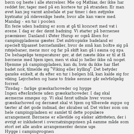
børn og heste i alle størrelser. Mie og Mathias, der ikke har
reddet før, tager med på en kortere tur på stranden. Er man
øvet kan jeg varmt anbefale et par timer i den østjyske
kystnatur på ridevenlige heste, hvor alle kan være med.
Mandag - en tur i poolen
En ferie uden badning er som at gå til koncert med vat i
ørene. I dag er der dømt badning. Vi starter på børnenes
præmisser. Danland i Øster Hurup er også åben for
campingpladsens gæster. Det subtropiske badeland er
specielt tilpasset børnefamilier, hvor de små kan boltre sig på
rutsjebaner, mens mor og far på skift kan gå i sauna og spa.
De behagelige temperaturer gør, at det næste ikke er til at få
børnene med hjem igen, men vi skal jo heller ikke nå noget.
Hjemme på campingpladsen, kan du, hvis du ikke har fået
badet nok, tilmelde sig "Viking eller kylling". Det betyder
ganske enkelt, at du efter en tur i bølgen blå, kan kalde sig for
viking. Lejrchefen og hans to friske sønner går selvfølgelig
forrest.
Tirsdag - farlige græskarhoveder og hygge
Ingen efterårsferie uden græskarhoveder. I dag skal
ærmerne smøges op. Vi skal først udhule hver vores
græskarhoved og dernæst skal vi hjem og tilberede suppe og
tærter af det gode indmad, der skrabes ud. Det virker som om
hele campingpladsen er samlet til dette populære
arrangement. Børnene er ellevilde og elsker aktiviteten, der i
øvrigt er inkluderet i overnatningsprisen på samme måde som
stort set alle andre arrangementer denne uge.
Hygge i campingvognen