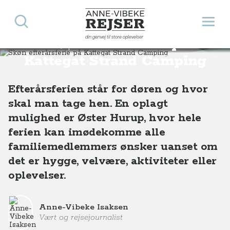
Søg
Åbn 
Anne-Vibeke Rejser
din genvej til store oplevelser
Skøn efterårsferie på
Destinationer
Europa
Danmark
Skøn efterårsferie på Kattegat Strand Camping
Kattegat Strand Camping
Efterårsferien står for døren og hvor
skal man tage hen. En oplagt
mulighed er Øster Hurup, hvor hele
ferien kan imødekomme alle
familiemedlemmers ønsker uanset om
det er hygge, velvære, aktiviteter eller
oplevelser.
Anne-Vibeke Isaksen
Vært og rejsejournalist