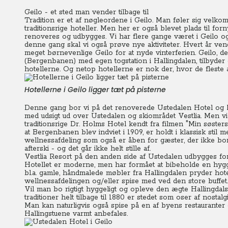
Geilo - et sted man vender tilbage til
Tradition er et af nøgleordene i Geilo. Man føler sig velko
traditionsrige hoteller. Men her er også blevet plads til fo
renoveres og udbygges. Vi har flere gange været i Geilo og
denne gang skal vi også prøve nye aktiviteter. Hvert år vende
meget børnevenlige Geilo for at nyde vinterferien.
Geilo, d
(Bergenbanen) med egen togstation i Hallingdalen, tilbyder e
hotellerne. Og netop hotellerne er nok der, hvor de fleste 
Hotellerne i Geilo ligger tæt på pisterne
Denne gang bor vi på det renoverede Ustedalen Hotel og Re
med udsigt ud over Ustedalen og skiområdet Vestlia. Men vi
traditionsrige Dr. Holms Hotel kendt fra filmen "Min søster
at Bergenbanen blev indviet i 1909, er holdt i klassisk stil 
wellnessafdeling som også er åben for gæster, der ikke bor
afterski - og det går ikke helt stille af.
Vestlia Resort på den anden side af Ustedalen udbygges fort
Hotellet er moderne, men har formået at bibeholde en hygg
bl.a. gamle, håndmalede møbler fra Hallingdalen pryder ho
wellnessafdelingen og/eller spise med ved den store buffet.
Vil man bo rigtigt hyggeligt og opleve den ægte Hallingdal
traditioner helt tilbage til 1880 er stedet som oser af nostalgi
Man kan naturligvis også spise på en af byens restaurante
Hallingstuene varmt anbefales.