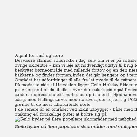
Alpint for små og store
Desværre skinner solen ikke i dag, selv om vi er på solside
øvrige skicentre - kan vi leje alt nødvendigt udstyr til brug
beskyttet børneområde med rullende fortov og en den næsten 
bakkerne og finder formen, inden det går længere op i terræ
Området har udfordringer til alle fra let øvede til de rutiner
På modsatte side af Ustedalen ligger Geilo Holiday Skicent
pister og god plads til alle - hvor der naturligvis også fin
sæders express-stolelift hurtigt os op i solen til Bjødnaho
udsigt mod Hallingskarvet mod nordvest, der rejser sig 1.933 
grønne til de mest udfordrende sorte.
I de senere år er området ved Kikut udbygget - både med fler
omkring 40 forskellige pister at boltre sig på.
Geilo byder på flere populære skiområder med mulighed f