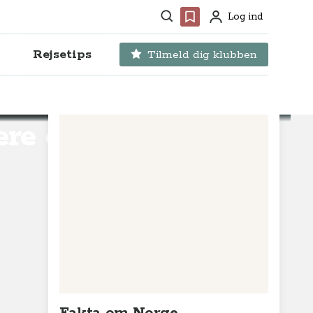
Søg
Favoritter
Log ind
Profil
Rejsetips
Tilmeld dig klubben
ere end