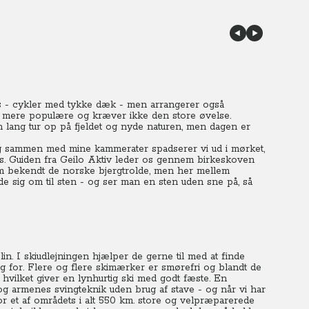
kes - cykler med tykke dæk - men arrangerer også
 mere populære og kræver ikke den store øvelse.
en lang tur op på fjeldet og nyde naturen, men dagen er
g sammen med mine kammerater spadserer vi ud i mørket,
s.
Guiden fra Geilo Aktiv leder os gennem birkeskoven
som bekendt de norske bjergtrolde, men her mellem
e sig om til sten - og ser man en sten uden sne på, så
in. I skiudlejningen hjælper de gerne til med at finde
 for. Flere og flere skimærker er smørefri og blandt de
 hvilket giver en lynhurtig ski med godt fæste. En
og armenes svingteknik uden brug af stave - og når vi har
vor et af områdets i alt 550 km. store og velpræparerede