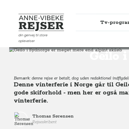
Tv-progr
Anne-Vibeke Rejser
din genvej til store
oplevelser
Destinationer
Europa
Norge
Geilo i Sydnorge er
Geilo 
Bemærk: denne rejse er betalt, dog uden redaktionel indflydel
Denne vinterferie i Norge går til Geil
gode skiforhold - men her er også ma
vinterferie.
Thomas Sørensen
Rejseskribent