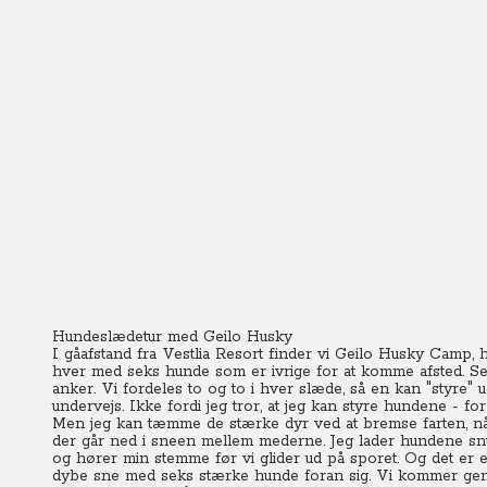
Hundeslædetur med Geilo Husky
I gåafstand fra Vestlia Resort finder vi Geilo Husky Camp,
hver med seks hunde som er ivrige for at komme afsted. Sel
anker.
Vi fordeles to og to i hver slæde, så en kan "styre"
undervejs. Ikke fordi jeg tror, at jeg kan styre hundene - f
Men jeg kan tæmme de stærke dyr ved at bremse farten, når
der går ned i sneen mellem mederne. Jeg lader hundene snu
og hører min stemme før vi glider ud på sporet. Og det er 
dybe sne med seks stærke hunde foran sig.
Vi kommer gen