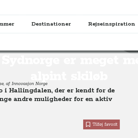
ammer
Destinationer
Rejseinspiration
 meget mere end alpint skiløb
i Sydnorge er meget m
alpint skiløb
se, af: Innovasjon Norge
o i Hallingdalen, der er kendt for de
nge andre muligheder for en aktiv
Tilføj favorit