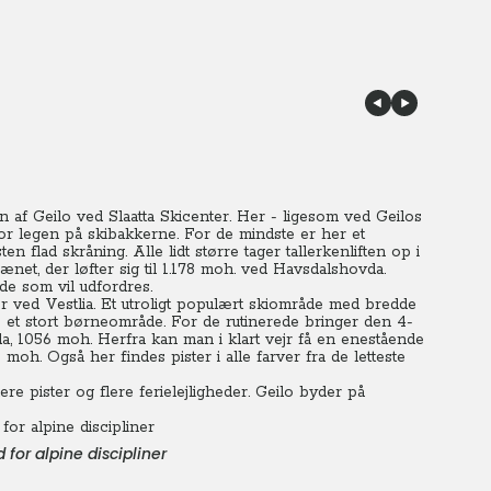
n af Geilo ved Slaatta Skicenter. Her - ligesom ved Geilos
 for legen på skibakkerne. For de mindste er her et
flad skråning. Alle lidt større tager tallerkenliften op i
net, der løfter sig til 1.178 moh. ved Havsdalshovda.
ede som vil udfordres.
er ved Vestlia. Et utroligt populært skiområde med bredde
des et stort børneområde. For de rutinerede bringer den 4-
vda, 1056 moh. Herfra kan man i klart vejr få en enestående
moh. Også her findes pister i alle farver fra de letteste
e pister og flere ferielejligheder. Geilo byder på
or alpine discipliner