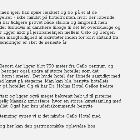
mmen igen, kan spise lækkert og bo på et af de
rnyelser - ikke mindst på hotelfronten, hvor der løbende
 har tidligere prøvet både slalom og langrend, men
r tusindvis af danskere tilbage til det let overskuelige og
er ligger midt på jernbanelinjen mellem Oslo og Bergen
n mangfoldighed af aktiviteter inden for kort afstand fra
ændringer er sket de seneste år.
sort, der ligger blot 750 meter fra Geilo centrum, og
 besøger også andre af større hoteller som det
s børn i sneen". Det hvide hotel, der åbnede samtidigt med
med kunst på etagerne. Man kan bl.a. benytte hotellets
 på hotellet. Og så har Dr. Holms Hotel Geilos bedste
sat og ligger også meget bekvemt helt ud til pisterne.
elig klassisk atmosfære, hvor en større kunstsamling med
tellet. Også her kan udefrakommende benytte
stemning, synes vi at det mindre Geilo Hotel med
.
r og her kan den gastronomiske oplevelse hos