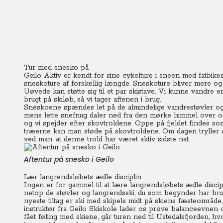
Tur med snesko på
Geilo Aktiv er kendt for sine cykelture i sneen med fatbi
sneskoture af forskellig længde.
Sneskoture bliver mere og
Uøvede kan støtte sig til et par skistave. Vi kunne vandre 
brugt på skiløb, så vi tager aftenen i brug.
Sneskoene spændes let på de almindelige vandrestøvler o
mens lette snefnug daler ned fra den mørke himmel over o
og vi spejder efter skovtroldene. Oppe på fjeldet findes 
træerne kan man støde på skovtroldene. Om dagen tryller d
ved man, at denne trold har været aktiv sidste nat.
Aftentur på snesko i Geilo
Lær langrendsløbets ædle disciplin
Ingen er for gammel til at lære langrendsløbets ædle discipl
netop de støvler og langrendsski, du som begynder har brug
nyeste tiltag er ski med skipels midt på skiens fæsteområde,
instruktør fra Geilo Skiskole lader os prøve balanceevnen 
fået føling med skiene, går turen ned til Ustedalsfjorden, h