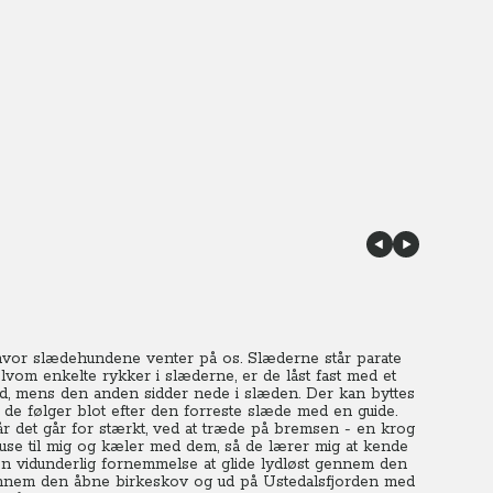
 hvor slædehundene venter på os.
Slæderne står parate
vom enkelte rykker i slæderne, er de låst fast med et
 ud, mens den anden sidder nede i slæden. Der kan byttes
or de følger blot efter den forreste slæde med en guide.
 det går for stærkt, ved at træde på bremsen - en krog
se til mig og kæler med dem, så de lærer mig at kende
en vidunderlig fornemmelse at glide lydløst gennem den
nem den åbne birkeskov og ud på Ustedalsfjorden med