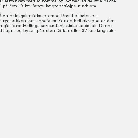
liver teknikken med at komme op og ned ad de små bakke
øs" på den 10 km. lange langrendsløjpe rundt om
så en heldagstur f.eks. op mod Prestholtseter og
 rygsækken kan anbefales. For de helt skrappe er der
en går forbi Hallingskarvets fantastiske landskab. Denne
 i april og byder på enten 25 km. eller 37 km. lang rute.