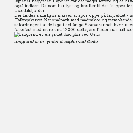
løjpenet begynder.
I sporet går det meget lettere og så b
også indlært. De som har lyst og kræfter til det, "slippes l
Ustedalsfjorden.
Der findes naturligvis masser af spor oppe på højfjeldet - 
Hallingskarvet Nationalpark med madpakke og termokande i
udfordringer i at deltage i det årlige Skarverennet, hvor rut
folkefest med mere end 12.000 deltagere finder normalt sted
Langrend er en yndet disciplin ved Geilo