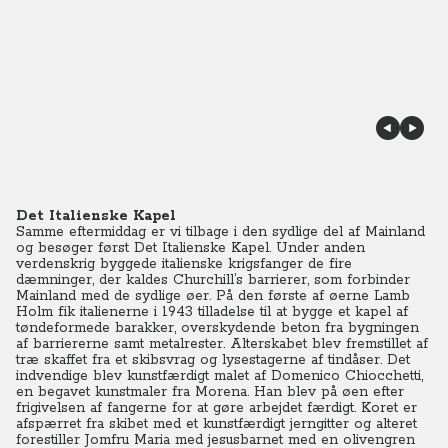
Det Italienske Kapel
Samme eftermiddag er vi tilbage i den sydlige del af Mainland
og besøger først Det Italienske Kapel. Under anden
verdenskrig byggede italienske krigsfanger de fire
dæmninger, der kaldes Churchill’s barrierer, som forbinder
Mainland med de sydlige øer. På den første af øerne Lamb
Holm fik italienerne i 1943 tilladelse til at bygge et kapel af
tøndeformede barakker, overskydende beton fra bygningen
af barriererne samt metalrester. Alterskabet blev fremstillet af
træ skaffet fra et skibsvrag og lysestagerne af tindåser. Det
indvendige blev kunstfærdigt malet af Domenico Chiocchetti,
en begavet kunstmaler fra Morena. Han blev på øen efter
frigivelsen af fangerne for at gøre arbejdet færdigt. Koret er
afspærret fra skibet med et kunstfærdigt jerngitter og alteret
forestiller Jomfru Maria med jesusbarnet med en olivengren