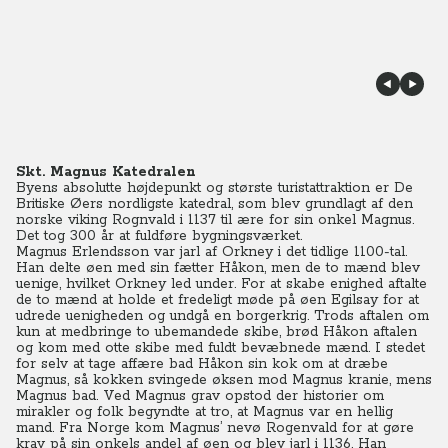
Skt. Magnus Katedralen
Byens absolutte højdepunkt og største turistattraktion er De
Britiske Øers nordligste katedral, som blev grundlagt af den
norske viking Rognvald i 1137 til ære for sin onkel Magnus.
Det tog 300 år at fuldføre bygningsværket.
Magnus Erlendsson var jarl af Orkney i det tidlige 1100-tal.
Han delte øen med sin fætter Håkon, men de to mænd blev
uenige, hvilket Orkney led under. For at skabe enighed aftalte
de to mænd at holde et fredeligt møde på øen Egilsay for at
udrede uenigheden og undgå en borgerkrig. Trods aftalen om
kun at medbringe to ubemandede skibe, brød Håkon aftalen
og kom med otte skibe med fuldt bevæbnede mænd. I stedet
for selv at tage affære bad Håkon sin kok om at dræbe
Magnus, så kokken svingede øksen mod Magnus kranie, mens
Magnus bad. Ved Magnus grav opstod der historier om
mirakler og folk begyndte at tro, at Magnus var en hellig
mand. Fra Norge kom Magnus’ nevø Rogenvald for at gøre
krav på sin onkels andel af øen og blev jarl i 1136. Han