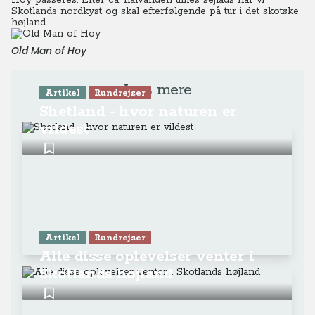
Hoy passeres. Efter ca. halvanden times sejlads når vi
Skotlands nordkyst og skal efterfølgende på tur i det skotske
højland.
Old Man of Hoy
Læs mere
Artikel
Rundrejser
Shetland - hvor naturen er
vildest
Artikel
Rundrejser
Alle disse oplevelser venter i
Skotlands højland