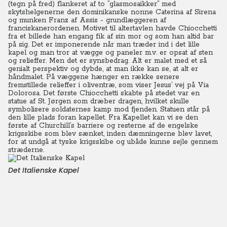
(tegn på fred) flankeret af to ”glasmosaikker” med
skytshelgenerne den dominikanske nonne Caterina af Sirena
og munken Franz af Assis - grundlæggeren af
franciskanerordenen. Motivet til altertavlen havde Chiocchetti
fra et billede han engang fik af sin mor og som han altid bar
på sig. Det er imponerende når man træder ind i det lille
kapel og man tror at vægge og paneler m.v. er opsat af sten
og relieffer. Men det er synsbedrag. Alt er malet med et så
genialt perspektiv og dybde, at man ikke kan se, at alt er
håndmalet. På væggene hænger en række senere
fremstillede relieffer i oliventræ, som viser Jesus’ vej på Via
Dolorosa. Det første Chiocchetti skabte på stedet var en
statue af St. Jørgen som dræber dragen, hvilket skulle
symbolisere soldaternes kamp mod fjenden. Statuen står på
den lille plads foran kapellet. Fra Kapellet kan vi se den
første af Churchill’s barriere og resterne af de engelske
krigsskibe som blev sænket, inden dæmningerne blev lavet,
for at undgå at tyske krigsskibe og ubåde kunne sejle gennem
stræderne.
Det Italienske Kapel