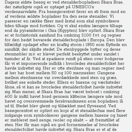
Dagens sidste besøg er ved stenalderbopladsen Skara Brae,
der naturligvis også er optaget på UNESCO’s
verdensarvsliste. Fra besøgscentret fører en sti frem mod en
af verdens ældste bopladser fra den sene stenalder. Vi
passerer en række fliser med årstal som skal symbolisere
tiden tilbage mod fortiden. Og vi skal endnu længere tilbage
end da pyramiderne i Gisa (Egypten) blev opført. Skara Brae
er et forhistorisk samfund fra omkring 3.100 f.v.t. og regnes
for den bedst bevarede stenalderboplads i Europa. Den blev
tilfældigt opdaget efter en kraftig storm i 1850 som flyttede en
sandklit, der skjulte stedet. De stenbyggede hytter og deres
stenmøbler m.v. er blevet perfekt beskyttet under sandet i
tusinder af år. Ved at spadsere rundt på stien over boligerne
får vi et imponerende indblik i hvorledes stenalderfolket her
havde indrettet sig. Her er otte stenhuse og man regner med
at her har boet mellem 50 og 100 mennesker. Gangene
mellem stenhusene var overdækkede med sten og græs,
hvilket ses enkelte steder. Ellers er husene og værksteder
åbne, så vi kan se hvorledes stenalderfolket havde indrettet
sig. Man mener, at Skara Brae har været beboet i omkring
600 år indtil havet brød gennem klitterne længere ude mod
havet og oversvømmede ferskvandssøen som bopladsen lå
ud til. Stedet blev glemt og tildækket med flyvesand. Ved
besøgscentret er opført en kopi af et stenalderhus med flere
indgange som symboliserer gangene mellem husene og huset
er møbleret med senge, reoler og skabt – alt fremstillet af
sten. Her får man også en god fornemmelse af hvorledes
stenalderfolket havde indrettet sig. Skara Brae er et af de