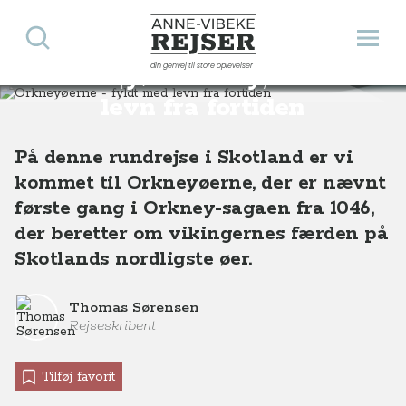
Søg
Åbn 
Anne-Vibeke Rejser
din genvej til store oplevelser
Orkneyøerne - fyldt med
Destinationer
Europa
Skotland
Orkneyøerne - fyldt med levn fra fortiden
levn fra fortiden
På denne rundrejse i Skotland er vi
kommet til Orkneyøerne, der er nævnt
første gang i Orkney-sagaen fra 1046,
der beretter om vikingernes færden på
Skotlands nordligste øer.
Thomas Sørensen
Rejseskribent
Tilføj favorit