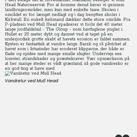
I den østlige del af hovedlandet, Mainland, besøger vi Mull
Head Naturreservat. For at komme derud kører vi gennem
landbrugsområder, men kun med enkelte huse. Skolen i
området er for længst nedlagt og i dag benyttes skoler i
Kirkwall. En enkelt købmand dækker dette store område. Fra
P-pladsen ved Mull Head spadserer vi forbi det 40 meter
lange jordfaldshul - The Gloup - som havfuglene yngler i.
Hullet er 25 meter dybt og dannet ved at taget på en
underjordisk grotte skabt af havets erosion er faldet sammen.
Kysten er fantastisk at vandre langs. Barsk og rå påvirket af
havet som i årtusinder har eroderet klipperne, der både er
flade og spidse med mange smalle slugter. Undervejs ses
lomvier, strandskader og præstekraver. Vær opmærksom på
at her mange steder er vådt græsland, så gode vandresko er
en god ting at have med.
Vandretur ved Mull Head