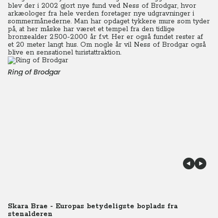
blev der i 2002 gjort nye fund ved Ness of Brodgar, hvor
arkæologer fra hele verden foretager nye udgravninger i
sommermånederne. Man har opdaget tykkere mure som tyder
på, at her måske har været et tempel fra den tidlige
bronzealder 2.500-2.000 år f.vt. Her er også fundet rester af
et 20 meter langt hus. Om nogle år vil Ness of Brodgar også
blive en sensationel turistattraktion.
Ring of Brodgar
Skara Brae - Europas betydeligste boplads fra
stenalderen