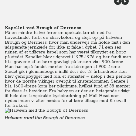
Kapellet ved Brough of Derrness
På en mindre halvø fører en spektakulær sti ned fra
hovedlandet, forbi en skarvkoloni og stejlt op på halvøen
Brough og Derrness, hvor man undervejs må holde fast i den
udspændte jernkæde for ikke at falde i dybet. På øen ses
ruinen af et tidligere kapel som har været tilknyttet en borg
på stedet. Kapellet blev udgravet i 1975-1976 og her fandt man
bl.a. gravene af to børn gravlagt på kristen vis i 900-årene.
Man har også fundet mønter fra slutningen af 900-årene.
Stedet gik i glemmebogen indtil det i det 12. århundrede atter
blev genopbygget med bl.a. et stenalter – netop i den periode
hvor de norske vikinger overgik til kristendommen. Senere i
bl.a. 1600-årene kom her pilgrimme, hvilket fund af 38 mønter
fra disse år bevidner. Fra halvøen er der en betagende udsigt
til hele den langstrakte kyststrækning på Mull Head som
nydes inden vi atter mødes for at køre tilbage mod Kirkwall
for frokost.
Halvøen med the Bourgh of Deerness