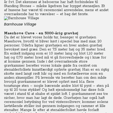
år f.v.t. Det skønnes at beboerne har haft forbindelse til
Standing Stones – måske ligefrem har bygget stensøjlen. Et
af husene har været til ceremoniel anvendelse, mens et andet
overraskende har to værelser – et bag det første.
Barnhouse Village
Maeshove Cave - en 5000-årig gravhøj
Da det er blevet vores holds tur, besøger vi gravhøjen
Maeshove, hvortil vi bliver kørt i speciel bus med max. 20
personer. Udefra ligner gravhøjen en hver anden gravhøj
bevokset med græs. Den er 7,5 meter høj og 35 meter bred.
En enkelt indgang som er 10 meter lang og blot 1,10 meter
høj og 0,70 meter bred må vi gå foroverbøjede og i knæ for
at komme gennem. Inde i det overraskende store
gravkammer beretter vores lokale guide fra centret om
stenalderfolkets kunstfærdigt opførte gravhøj. Han er en rigtig
skotte med langt rødt hår og med en fortælleevne som en
anden skuespiller. På levende vis beretter han om den måde
hvorpå gravkammeret er blevet opført med bl.a. flere
tonstunge sten – nogle bærende andre blot til pynt – sten på
op til 20 tons stykket! Og helt ejendommeligt har disse folk
været i stand til at skabe et spidst loft. I gravkammeret ses tre
nicher, hvor man har lagt de døde. Gravhøjen har også haft
ceremoniel betydning for ved vintersolhverv, kommer solens
lavtstående stråler ind gennem indgangen og rammer et lille
stenalter. Mange år efter at stenalderfolket havde forladt