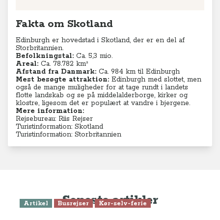
Fakta om Skotland
Edinburgh er hovedstad i Skotland, der er en del af
Storbritannien.
Befolkningstal:
Ca. 5,3 mio.
Areal:
Ca. 78.782
km²
Afstand fra Danmark:
Ca. 984 km til Edinburgh
Mest besøgte attraktion:
Edinburgh med slottet, men
også de mange muligheder for at tage rundt i landets
flotte landskab og se på middelalderborge, kirker og
klostre, ligesom det er populært at vandre i bjergene.
Mere information:
Rejsebureau: Riis Rejser
Turistinformation: Skotland
Turistinformation: Storbritannien
Seneste artikler
Artikel
Busrejser
Kør-selv-ferie
Guide: Skotland rundt - her er alt