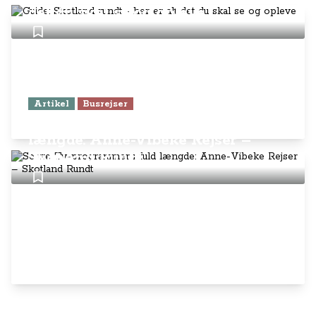
det du skal se og opleve
Artikel
Busrejser
Se tre Tv-programmer i fuld
længde: Anne-Vibeke Rejser –
Skotland Rundt