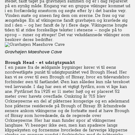
stedet, faldt taget på gravhøjen sammen og er i dag repareret
på en synlig måde. Engang var en gruppe vikinger kommet ud
i en forfærdelig snestorm og søgte efter ly i det barske vejr.
Vinden suste og sneen føg dem om ørerne. De frøs og var
ængstelige. En af vikingerne fandt gravhøjen og kravlede sig
ind i den – og her fandt de ly i flere dage. Vikingerne brugte
tiden til at ridse forskellige tekster i stenene – nogle på to
sprog – runer og streger! Det var veluddannede vikinger som
beskrev deres bedrifter.
Gravhøjen Maeshove Cave
Brough Head - et udsigtspunkt
I en pause fra de ældgamle bygninger kører vi til øens
nordvestligste punkt til udsigtspunktet ved Brough Head. Her
kan vi se over til øen Brough of Birsay, hvor en tidevandsbro
forbinder øen til fastlandet. Øen kan således kun nås tørskoet
ved lavvande. I dag har øen et vigtigt fyrtårn, som vi lige kan
ane. Fyrtårnet fra 1925 er 11 meter højt og er placeret 52
meter over havets overflade. Omkring år 715 blev
Orkneyøerne en del af pikternes kongerige og en adelsmand
hos pikterne residerede på Brough of Birsay. Et århundrede
senere ankom vikingerne og de fortsatte med at have Brough
of Birsay som hovedsæde, da de regerede over
Orkneyøerne. Her har man funder spor af vikingernes
langhuse. Vi besøger ikke øen, men kan spadsere langs
klippekysten og fornemme hvorledes de farverige klipperne