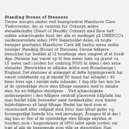
Standing Stones of Stenness
Denne morgen starter ved besøgcentret Maeshove Cave
Visitorcenter, der er centrum for Orkneys ældre
stenalderkultur (Heart of Neolitic Orkney) med flere helt
unikke arkæologiske fund, der alle er medtaget på UNESCO’s
verdensarvsliste siden 1999. Rejseholdet deles, så nogle
besøger gravhøjen Maeshove Cave lidt herfra, mens andre
besøger Standing Stones of Stenness. Denne tidligere
stencirkel har bestået af 12 tonstunge sten omgivet af et bredt
dige. Stenene har været op til fem meter høje og gravet ca.
1,5 meter ned i jorden for omkring 5000 år siden i den sene
stenalder. Stencirklen er således ældre end Stonehenge i
England. Det skønnes at anlægget af dette bygningsværk har
været omfattende og at mindst 50 mand har arbejdet i 40
timer hver uge i mindst seks måneder. I dag står her kun tre
af de oprindelige store sten tilbage sammen med to mindre
sten, fra en tidligere stendysse. Ved arkæologiske
undersøgelser i den tidligere centralt placerede bålplads, har
man fundet både benrester samt nøddeskaller, som kunne
kulstofdateres så langt tilbage. Stedet har tjent som et
ceremonielt eller religiøst sted, hvor man tilbad guder og
formegentligt festede bl.a. ved jævndøgn. Årsagen til at der i
dag kun er fire af de oprindelige sten tilbage skyldes, at
bonden, som i begyndelsen af 1800-tallet ejede jorden, var
træt af alle de besøgende som ville se stencirklen. Han