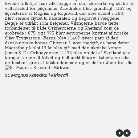
lovede folket, at han ville bygge en stor stenkirke og skabe et
valfartssted for pilgrimme. Katedralen blev grundlagt i 1137 og
ligresterne af Magnus og Rognvald, der blev dræbt i 1158,
blev senere flyttet til katedralen og begravet i væggene.
Begge er udråbt som helgener. Vikingerne havde tætte
forbindelser til både Orkneyøerne og Shetland som de
erobrede i 875, og i 995 blev øgrupperne kristnet af norske
Olav Trygvasson. Øerne blev i 1469 givet i pant af den
dansk-norske konge Christian 1. som medgift, da hans datter
Magrethe på blot 13 år blev gift med den skotske konge
James 3. Da Orkneyøerne i 1472 blev en del af Skotland gav
kongen kirken til folket og helt unikt tilhører katedralen ikke
en bestemt gren af kristendommen og er derfor åben for alle.
St. Magnus Katedral i Kirkwall