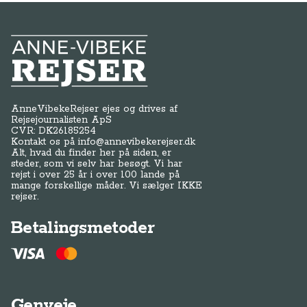
Anne-Vibeke Rejser
AnneVibekeRejser ejes og drives af
Rejsejournalisten ApS
CVR: DK
26185254
Kontakt os på
info@annevibekerejser.dk
Alt, hvad du finder her på siden, er
steder, som vi selv har besøgt. Vi har
rejst i over 25 år i over 100 lande på
mange forskellige måder. Vi sælger IKKE
rejser.
Betalingsmetoder
Genveje