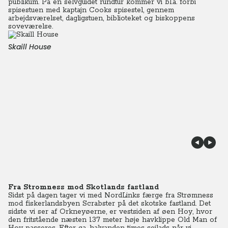
publikum. På en selvguidet rundtur kommer vi bl.a. forbi
spisestuen med kaptajn Cooks spisestel, gennem
arbejdsværelset, dagligstuen, biblioteket og biskoppens
soveværelse.
Skaill House
Fra Stromness mod Skotlands fastland
Sidst på dagen tager vi med NordLinks færge fra Strømness
mod fiskerlandsbyen Scrabster på det skotske fastland. Det
sidste vi ser af Orkneyøerne, er vestsiden af øen Hoy, hvor
den fritstående næsten 137 meter høje havklippe Old Man of