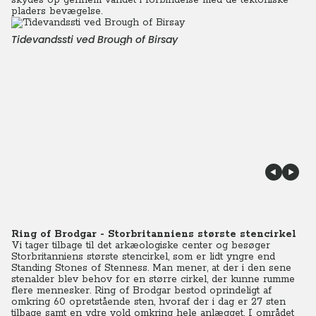
skydes op gennem vandet i forbindelse med de tektoniske
pladers bevægelse.
Tidevandssti ved Brough of Birsay
Ring of Brodgar - Storbritanniens største stencirkel
Vi tager tilbage til det arkæologiske center og besøger
Storbritanniens største stencirkel, som er lidt yngre end
Standing Stones of Stenness. Man mener, at der i den sene
stenalder blev behov for en større cirkel, der kunne rumme
flere mennesker. Ring of Brodgar bestod oprindeligt af
omkring 60 opretstående sten, hvoraf der i dag er 27 sten
tilbage samt en ydre vold omkring hele anlægget. I området