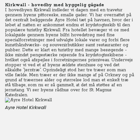
Kirkwall - hovedby med hyggelig gågade
I hovedbyen Kirkwall indleder vi dagen med en travetur
gennem byens pittoreske, smalle gader. Vi har overnattet på
det centralt beliggende Ayre Hotel tæt på havnen, hvor der i
løbet af natten er ankommet endnu et krydstogtsskib til den
populære turistby Kirkwall. Fra hotellet bevæger vi os med
lokalguide gennem byens bilfri hovedstrøg med fine
specialforretninger med udvalgte lokale varer og forbi flere
kunsthåndværks- og souvenirbutikker samt restauranter og
pubber. Dette er klart en turistby med mange besøgende -
ikke mindst pengestærke rejsende fra krydstogtsskibene -
hvilket også afspejles i forretningernes prisniveau. Undervejs
stopper vi ved et af byens ældste stenhuse og ved det
såkaldte ”jerntræ”. Oprindeligt stod her tre træer som man
ville fælde. Men træer er der ikke mange af på Orkney og på
grund af træernes alder og størrelse lod man et enkelt træ
stå tilbage, som nu er så gammelt, at det må støttes af en
jernstang. Vi ser byens rådhus over for St. Magnus
Katedralen.
Ayre Hotel Kirkwall