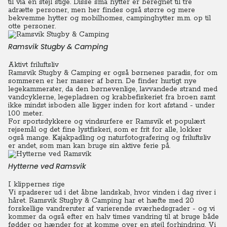
til via en stejl stige. Disse små hytter er beregnet til tre
adrætte personer, men her findes også større og mere
bekvemme hytter og mobilhomes, campinghytter m.m. op til
otte personer.
Ramsvik Stugby & Camping
Aktivt friluftsliv
Ramsvik Stugby & Camping er også børnenes paradis, for om
sommeren er her masser af børn.
De finder hurtigt nye
legekammerater, da den børnevenlige, lavvandede strand med
vandcyklerne, legepladsen og krabbefiskeriet fra broen samt
ikke mindst isboden alle ligger inden for kort afstand - under
100 meter.
For sportsdykkere og vindsurfere er Ramsvik et populært
rejsemål og det fine lystfiskeri, som er frit for alle, lokker
også mange. Kajakpadling og naturfotografering og friluftsliv
er andet, som man kan bruge sin aktive ferie på.
Hytterne ved Ramsvik
I klippernes rige
Vi spadserer ud i det åbne landskab, hvor vinden i dag river i
håret. Ramsvik Stugby & Camping har et hæfte med 20
forskellige vandreruter af varierende sværhedsgrader - og vi
kommer da også efter en halv times vandring til at bruge både
fødder og hænder for at komme over en stejl forhindring.
Vi