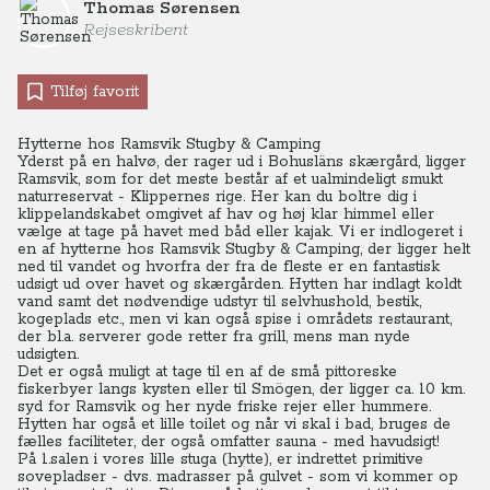
Thomas Sørensen
Rejseskribent
Tilføj favorit
Hytterne hos Ramsvik Stugby & Camping
Yderst på en halvø, der rager ud i Bohusläns skærgård, ligger
Ramsvik, som for det meste består af et ualmindeligt smukt
naturreservat - Klippernes rige. Her kan du boltre dig i
klippelandskabet omgivet af hav og høj klar himmel eller
vælge at tage på havet med båd eller kajak.
Vi er indlogeret i
en af hytterne hos Ramsvik Stugby & Camping, der ligger helt
ned til vandet og hvorfra der fra de fleste er en fantastisk
udsigt ud over havet og skærgården.
Hytten har indlagt koldt
vand samt det nødvendige udstyr til selvhushold, bestik,
kogeplads etc., men vi kan også spise i områdets restaurant,
der bl.a. serverer gode retter fra grill, mens man nyde
udsigten.
Det er også muligt at tage til en af de små pittoreske
fiskerbyer langs kysten eller til Smögen, der ligger ca. 10 km.
syd for Ramsvik og her nyde friske rejer eller hummere.
Hytten har også et lille toilet og når vi skal i bad, bruges de
fælles faciliteter, der også omfatter sauna - med havudsigt!
På 1.salen i vores lille stuga (hytte), er indrettet primitive
sovepladser - dvs. madrasser på gulvet - som vi kommer op