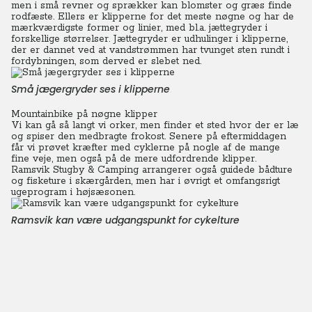
men i små revner og sprækker kan blomster og græs finde
rodfæste.
Ellers er klipperne for det meste nøgne og har de
mærkværdigste former og linier, med bl.a. jættegryder i
forskellige størrelser.
Jættegryder er udhulinger i klipperne,
der er dannet ved at vandstrømmen har tvunget sten rundt i
fordybningen, som derved er slebet ned.
Små jægergryder ses i klipperne
Mountainbike på nøgne klipper
Vi kan gå så langt vi orker, men finder et sted hvor der er læ
og spiser den medbragte frokost. Senere på eftermiddagen
får vi prøvet kræfter med cyklerne på nogle af de mange
fine veje, men også på de mere udfordrende klipper.
Ramsvik Stugby & Camping arrangerer også guidede bådture
og fisketure i skærgården, men har i øvrigt et omfangsrigt
ugeprogram i højsæsonen.
Ramsvik kan være udgangspunkt for cykelture