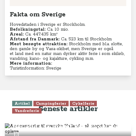
Fakta om Sverige
Hovedstaden i Sverige er Stockholm.
Befolkningstal:
Ca. 10 mio.
Areal:
Ca. 447.435 km²
Afstand fra Danmark:
Ca. 523 km til Stockholm
Mest besøgte attraktion:
Stockholm med bl.a. slotte,
den gamle by og Vasa-skibet, men Sverige er også
et land med en natur man dyrker aktiv ferie i som skiløb,
vandring, kano- og kajakture, cykling m.m.
Mere information:
Turistinformation: Sverige
Artikel
Campingferier
Cykelferie
Seneste artikler
Vandreferie
Autocampertur til svenske
Halland - så meget kan du opleve