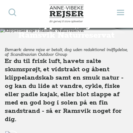
Søg
Åbn 
Anne-Vibeke Rejser
din genvej til store oplevelser
Klippernes rige i
Destinationer
Europa
Sverige
Klippernes rige i Ramsvik Naturreservat, Vestsverige
Ramsvik Naturreservat
Bemærk: denne rejse er betalt, dog uden redaktionel indflydelse,
af: Scandinavian Outdoor Group
Er du til frisk luft, havets salte
skumsprøjt, et vidstrakt og åbent
klippelandskab samt en smuk natur -
og kan du lide at vandre, cykle, fiske
eller padle kajak, eller blot slappe af
med en god bog i solen på en fin
sandstrand - så er Ramsvik noget for
dig.