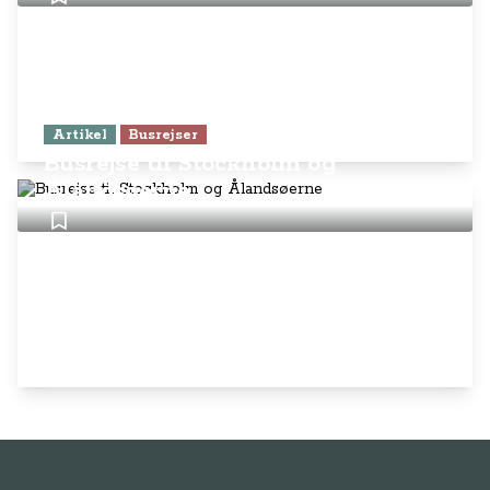
Artikel
Busrejser
Busrejse til Stockholm og
Ålandsøerne