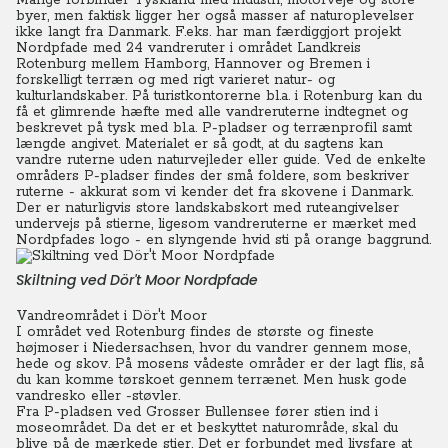
Mange forbinder Tyskland med industri, motorveje og store
byer, men faktisk ligger her også masser af naturoplevelser
ikke langt fra Danmark. F.eks. har man færdiggjort projekt
Nordpfade med 24 vandreruter i området Landkreis
Rotenburg mellem Hamborg, Hannover og Bremen i
forskelligt terræn og med rigt varieret natur- og
kulturlandskaber.
På turistkontorerne bl.a. i Rotenburg kan du
få et glimrende hæfte med alle vandreruterne indtegnet og
beskrevet på tysk med bl.a. P-pladser og terrænprofil samt
længde angivet. Materialet er så godt, at du sagtens kan
vandre ruterne uden naturvejleder eller guide.
Ved de enkelte
områders P-pladser findes der små foldere, som beskriver
ruterne - akkurat som vi kender det fra skovene i Danmark.
Der er naturligvis store landskabskort med ruteangivelser
undervejs på stierne, ligesom vandreruterne er mærket med
Nordpfades logo - en slyngende hvid sti på orange baggrund.
Skiltning ved Dör't Moor Nordpfade
Vandreområdet i Dör't Moor
I området ved Rotenburg findes de største og fineste
højmoser i Niedersachsen, hvor du vandrer gennem mose,
hede og skov.
På mosens vådeste områder er der lagt flis, så
du kan komme tørskoet gennem terrænet. Men husk gode
vandresko eller -støvler.
Fra P-pladsen ved Grosser Bullensee fører stien ind i
moseområdet. Da det er et beskyttet naturområde, skal du
blive på de mærkede stier. Det er forbundet med livsfare at