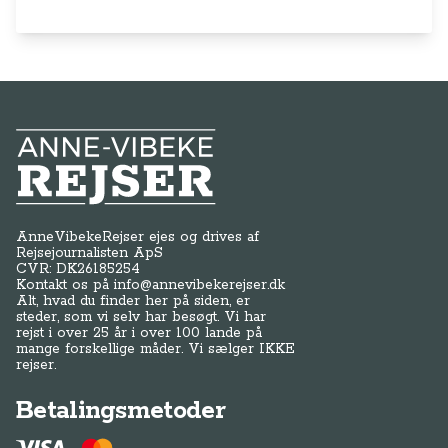
Anne-Vibeke Rejser
AnneVibekeRejser ejes og drives af
Rejsejournalisten ApS
CVR: DK
26185254
Kontakt os på
info@annevibekerejser.dk
Alt, hvad du finder her på siden, er
steder, som vi selv har besøgt. Vi har
rejst i over 25 år i over 100 lande på
mange forskellige måder. Vi sælger IKKE
rejser.
Betalingsmetoder