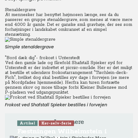
Stenaldergrave
At mennesker har benyttet højmosen længe, ses da du
passerer en gruppe stenaldergrave, som menes at være mere
end 4.000 år gamle. Det er ganske små gravhøje, der ses som
forhøjninger i landskabet omkranset af en simpel
stensætning.
Simple stenaldergrave
"Bord dæk dig"- frokost i Unterstedt
Ved den gamle lade og fårefold Shafstall Spieker syd for
Unterstedt er der indrettet et picnic-område.
Her er det muligt
at bestille et udendørs frokostarrangement "Tischlein-deck-
Fich", hvilket dog skal bestilles syv dage i forvejen (se mere
på Nordpfades hjemmeside). Herfra kan turen fortsætte
gennem skov og mose tilbage forbi Kleiner Bullensee mod
P-pladsen ved udgangspunktet.
Frokost ved Shafstall Spieker bestilles i forvejen
Læs mere
Artikel
Kør-selv-ferie
Fæstningen Wilhelmstein i