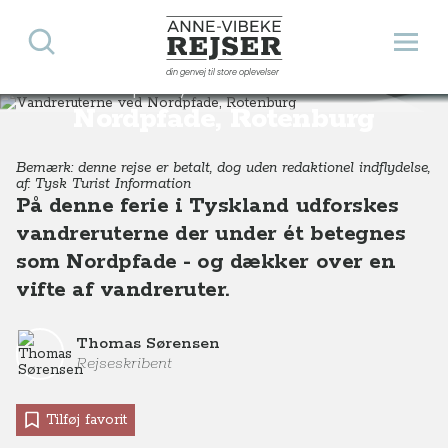
Søg
Åbn 
Anne-Vibeke Rejser
din genvej til store oplevelser
Vandreruterne ved
Destinationer
Europa
Tyskland
Vandreruterne ved Nordpfade, Rotenburg, Nordtyskland
Nordpfade, Rotenburg
Bemærk: denne rejse er betalt, dog uden redaktionel indflydelse,
af: Tysk Turist Information
På denne ferie i Tyskland udforskes
vandreruterne der under ét betegnes
som Nordpfade - og dækker over en
vifte af vandreruter.
Thomas Sørensen
Rejseskribent
Tilføj favorit