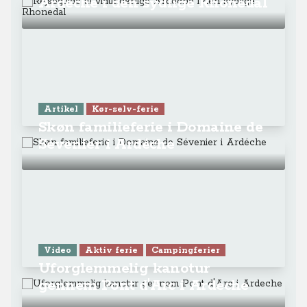
Ardèche i den sydlige Rhonedal
Artikel
Kør-selv-ferie
Skøn familieferie i Domaine de
Sévenier i Ardéche
Video
Aktiv ferie
Campingferier
Uforglemmelig kanotur
gennem Pont d'Arc i Ardeche