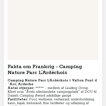
−
Leaflet
|
© MapTiler
© OpenStreetMap contributors
Fakta om Frankrig - Camping
Nature Parc L’Ardéchois
Camping Nature Parc L’Ardéchois i Vallon Pont d
´Arc, Ardeche
Antal stjerner:
***** - medlem af Leading Group
Kåret som "Årets udenlandske campingplads" af DCU til
Danish Camping Award adskillige gange.
Faciliteter:
Pool, wellness, restaurant, underholdning,
kano, kajak, købmand, fine faciliteter og udlejning af