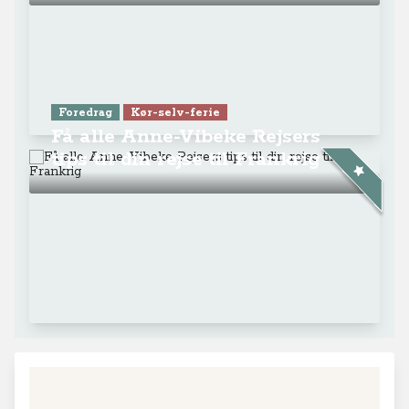
Foredrag
Kør-selv-ferie
Få alle Anne-Vibeke Rejsers
tips til din rejse til Frankrig
+