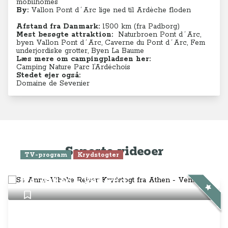
mobilhomes
By:
Vallon Pont d´Arc lige ned til Ardèche floden
Afstand fra Danmark:
1500 km (fra Padborg)
Mest besøgte attraktion:
Naturbroen Pont d´Arc,
byen Vallon Pont d´Arc,
Caverne du Pont d´Arc, Fem
underjordiske grotter, Byen La Baume
Læs mere om campingpladsen her:
Camping Nature Parc l’Ardéchois
Stedet ejer også:
Domaine de Sevenier
Seneste videoer
TV-program
Krydstogter
Se Anne-Vibeke Rejser: Krydstogt
fra Athen - Venedig