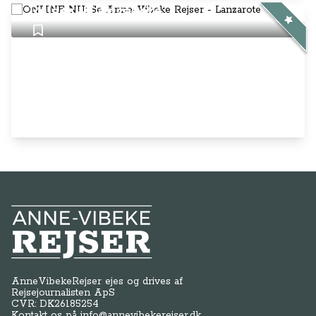
Rejser - Lanzarote
Anne-Vibeke Rejser
AnneVibekeRejser ejes og drives af
Rejsejournalisten ApS
CVR: DK
26185254
Kontakt os på
info@annevibekerejser.dk