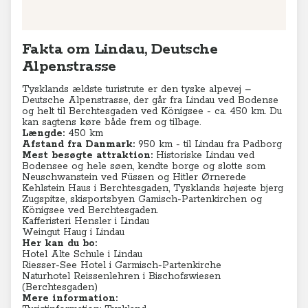
Fakta om Lindau, Deutsche
Alpenstrasse
Tysklands ældste turistrute er den tyske alpevej –
Deutsche Alpenstrasse, der går fra Lindau ved Bodense
og helt til Berchtesgaden ved Königsee - ca. 450 km. Du
kan sagtens køre både frem og tilbage.
Længde:
450 km
Afstand fra Danmark:
950 km - til Lindau fra Padborg
Mest besøgte attraktion:
Historiske Lindau ved
Bodensee og hele søen, kendte borge og slotte som
Neuschwanstein ved Füssen og Hitler Ørnerede
Kehlstein Haus i Berchtesgaden, Tysklands højeste bjerg
Zugspitze, skisportsbyen Gamisch-Partenkirchen og
Königsee ved Berchtesgaden.
Kafferisteri Hensler i Lindau
Weingut Haug i Lindau
Her kan du bo:
Hotel Alte Schule i Lindau
Riesser-See Hotel i Garmisch-Partenkirche
Naturhotel Reissenlehren i Bischofswiesen
(Berchtesgaden)
Mere information: