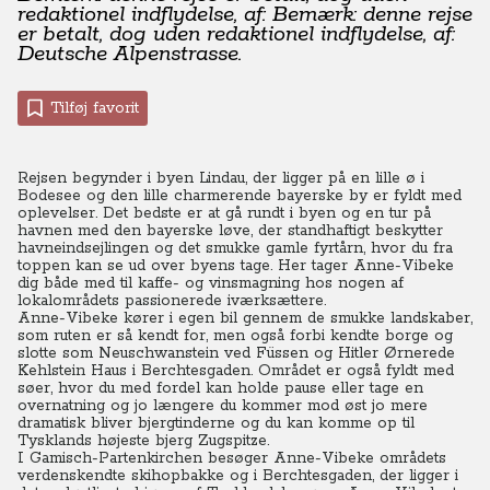
redaktionel indflydelse, af: Bemærk: denne rejse
er betalt, dog uden redaktionel indflydelse, af:
Deutsche Alpenstrasse.
Tilføj favorit
Rejsen begynder i byen Lindau, der ligger på en lille ø i
Bodesee og den lille charmerende bayerske by er fyldt med
oplevelser. Det bedste er at gå rundt i byen og en tur på
havnen med den bayerske løve, der standhaftigt beskytter
havneindsejlingen og det smukke gamle fyrtårn, hvor du fra
toppen kan se ud over byens tage. Her tager Anne-Vibeke
dig både med til kaffe- og vinsmagning hos nogen af
lokalområdets passionerede iværksættere.
Anne-Vibeke kører i egen bil gennem de smukke landskaber,
som ruten er så kendt for, men også forbi kendte borge og
slotte som Neuschwanstein ved Füssen og Hitler Ørnerede
Kehlstein Haus i Berchtesgaden. Området er også fyldt med
søer, hvor du med fordel kan holde pause eller tage en
overnatning og jo længere du kommer mod øst jo mere
dramatisk bliver bjergtinderne og du kan komme op til
Tysklands højeste bjerg Zugspitze.
I Gamisch-Partenkirchen besøger Anne-Vibeke områdets
verdenskendte skihopbakke og i Berchtesgaden, der ligger i