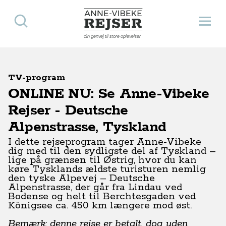
Søg
Åbn 
Anne-Vibeke Rejser
din genvej til store oplevelser
TV-program
ONLINE NU: Se Anne-Vibeke
Rejser - Deutsche
Alpenstrasse, Tyskland
I dette rejseprogram tager Anne-Vibeke
dig med til den sydligste del af Tyskland –
lige på grænsen til Østrig, hvor du kan
køre Tysklands ældste turisturen nemlig
den tyske Alpevej – Deutsche
Alpenstrasse, der går fra Lindau ved
Bodense og helt til Berchtesgaden ved
Königsee ca. 450 km længere mod øst.
Bemærk: denne rejse er betalt, dog uden