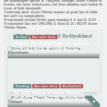
det sydøstligste hjørne af Tyskland, besøger Anne-Vibeke to
brødre, der laver lederhosen. Det hele afsluttes med byfest til
toner af tysk alpemusik.
Undervejs giver Anne-Vibeke masser af gode tips til både
kør-selv og campingferie.
Programmet sendes første gang mandag d. 4. maj kl. 21.05.
Programmet kan ses ONLINE d. 4.juni kl. 21
i KLUB Anne-
Vibeke Rejser.
Få flere rejsetips til Sydtyskland
Artikel
Kør-selv-ferie
Guide: Alt dette kan du opleve
på Deutsche Alpenstrasse
Foredrag
Kør-selv-ferie
Storbyferie
Få alle Anne-Vibeke Rejsers
tips til din rejse til Tyskland