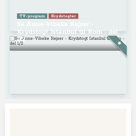
TV-program
Krydstogter
Se Anne-Vibeke Rejser -
Krydstogt Istanbul til Rom - del
1/2
+
−