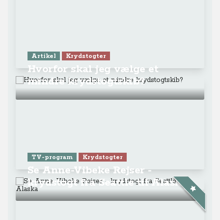
Artikel
Krydstogter
Hvorfor skal jeg vælge et
mindre krydstogtskib?
TV-program
Krydstogter
Se Anne-Vibeke Rejser -
krydstogt fra Seattle til Alaska