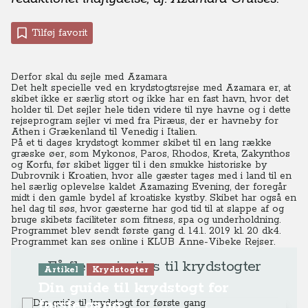
Tilføj favorit
Derfor skal du sejle med Azamara
Det helt specielle ved en krydstogtsrejse med Azamara er, at
skibet ikke er særlig stort og ikke har en fast havn, hvor det
holder til. Det sejler hele tiden videre til nye havne og i dette
rejseprogram sejler vi med fra Piræus, der er havneby for
Athen i Grækenland til Venedig i Italien.
På et ti dages krydstogt kommer skibet til en lang række
græske øer, som Mykonos, Paros, Rhodos, Kreta, Zakynthos
og Korfu, før skibet ligger til i den smukke historiske by
Dubrovnik i Kroatien, hvor alle gæster tages med i land til en
hel særlig oplevelse kaldet Azamazing Evening, der foregår
midt i den gamle bydel af kroatiske kystby. Skibet har også en
hel dag til søs, hvor gæsterne har god tid til at slappe af og
bruge skibets faciliteter som fitness, spa og underholdning.
Programmet blev sendt første gang d. 14.1. 2019 kl. 20 dk4.
Programmet kan ses online
i KLUB Anne-Vibeke Rejser.
Få flere rejsetips til krydstogter
Artikel
Krydstogter
Din guide til krydstogt for
første gang