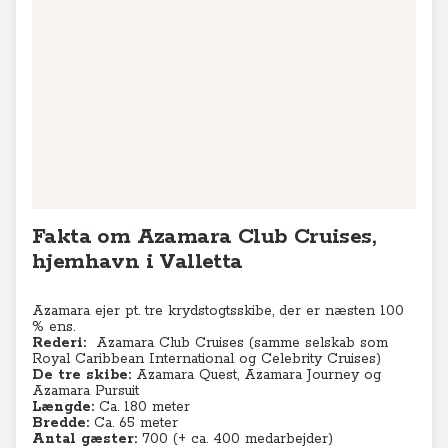
Leaflet
|
© MapTiler
© OpenStreetMap contributors
Fakta om Azamara Club Cruises,
hjemhavn i Valletta
Azamara ejer pt. tre krydstogtsskibe, der er næsten 100
% ens.
Rederi:
Azamara Club Cruises (
samme selskab som
Royal Caribbean International og Celebrity Cruises)
De tre skibe:
Azamara Quest, Azamara Journey og
Azamara Pursuit
Længde:
Ca. 180 meter
Bredde:
Ca. 65 meter
Antal gæster:
700 (+ ca. 400 medarbejder)