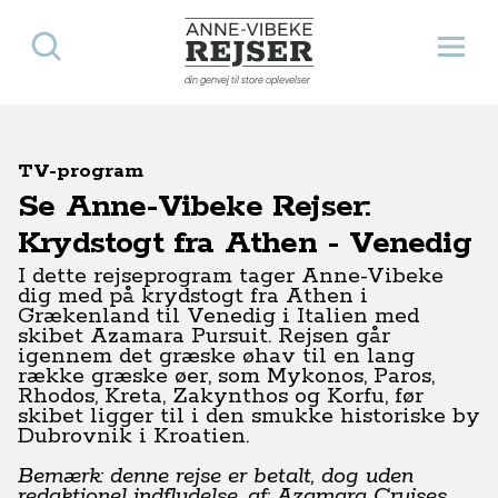
Søg
Åbn 
Anne-Vibeke Rejser
din genvej til store oplevelser
TV-program
Se Anne-Vibeke Rejser:
Krydstogt fra Athen - Venedig
I dette rejseprogram tager Anne-Vibeke
dig med på krydstogt fra Athen i
Grækenland til Venedig i Italien med
skibet Azamara Pursuit. Rejsen går
igennem det græske øhav til
en lang
række græske øer, som Mykonos, Paros,
Rhodos, Kreta, Zakynthos og Korfu, før
skibet ligger til i den smukke historiske by
Dubrovnik i Kroatien.
Bemærk: denne rejse er betalt, dog uden
redaktionel indflydelse, af: Azamara Cruises
.