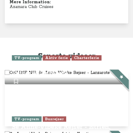
Mere Information:
Azamara Club Cruises
Seneste videoer
TV-program
Aktiv ferie
Charterferie
ONLINE NU: Se Anne-Vibeke
Rejser - Lanzarote
TV-program
Busrejser
Se Anne-Vibeke Rejser - Istrien,