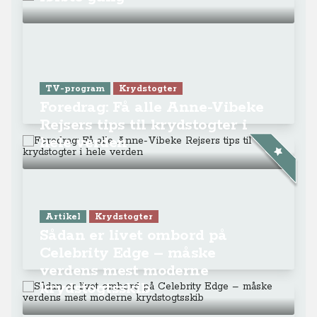
TV-program
Krydstogter
Foredrag: Få alle Anne-Vibeke
Rejsers tips til krydstogter i
hele verden
Artikel
Krydstogter
Sådan er livet ombord på
Celebrity Edge – måske
verdens mest moderne
krydstogtsskib