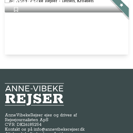
Kroatien
Anne-Vibeke Rejser
AnneVibekeRejser ejes og drives af
Rejsejournalisten ApS
CVR: DK
26185254
Kontakt os på
info@annevibekerejser.dk