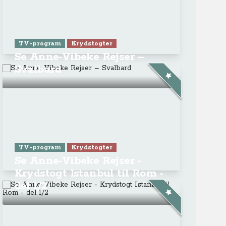
TV-program
Krydstogter
Se Anne-Vibeke Rejser –
Svalbard
TV-program
Krydstogter
Se Anne-Vibeke Rejser -
Krydstogt Istanbul til Rom -
del 1/2