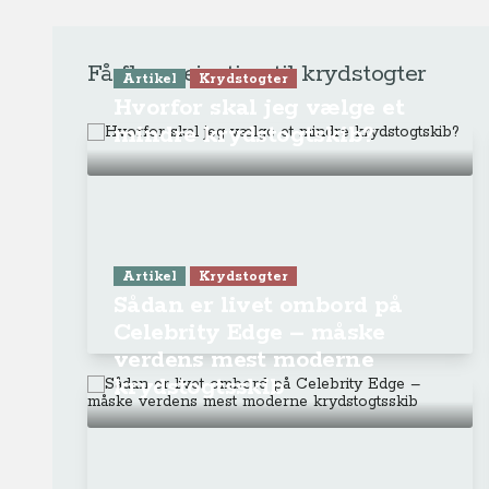
Få flere rejsetips til krydstogter
Artikel
Krydstogter
Hvorfor skal jeg vælge et
mindre krydstogtskib?
Artikel
Krydstogter
Sådan er livet ombord på
Celebrity Edge – måske
verdens mest moderne
krydstogtsskib