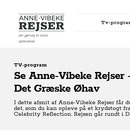
Tv-progr
Anne-Vibeke Rejser
din genvej til store
oplevelser
TV-program
Se Anne-Vibeke Rejser -
Det Græske Øhav
I dette afsnit af Anne-Vibeke Rejser får d
det, som du kan opleve på et krydstogt f
Celebrity Reflection. Rejsen går rundt i D