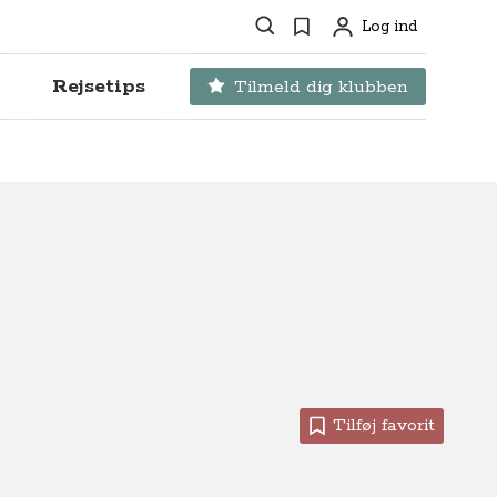
Søg
Favoritter
Log ind
Profil
Rejsetips
Tilmeld dig klubben
Tilføj favorit