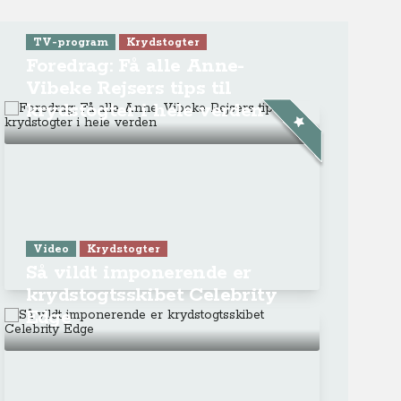
TV-program
Krydstogter
Foredrag: Få alle Anne-
Vibeke Rejsers tips til
krydstogter i hele verden
Video
Krydstogter
Så vildt imponerende er
krydstogtsskibet Celebrity
Edge