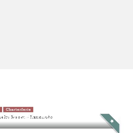
Charterferie
ne-Vibeke Rejser - Lanzarote