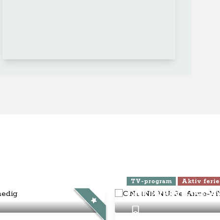
ra Athen -
TV-program
Aktiv ferie
ONLINE NU: Se An