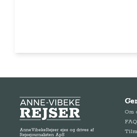
Ge
Anne-Vibeke Rejser
Om o
FAQ 
AnneVibekeRejser ejes og drives af
Tilm
Rejsejournalisten ApS