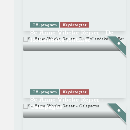
TV-program
Krydstogter
Se Anne-Vibeke Rejser - De
Hollandske Antiller
TV-program
Krydstogter
Se Anne-Vibeke Rejser -
Galapagos