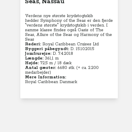
Seas, Nassau
Verdens nye største krydstogtskib
hedder Symphony of the Seas er den fjerde
"verdens største" krydstogtskib i verden. I
samme klasse findes også Oasis of The
Seas, Allure of the Seas og Harmony of the
Seas
Rederi:
Royal Caribbean Cruises Ltd
Byggeri påbegyndt:
D. 15.10.2015
Jomfrurejse:
D. 7.4.2018
Længde:
361,1 m
Højde:
72,5 m / 18 dæk
Antal gæster:
6680 stk. (+ ca. 2.200
medarbejder)
Mere Information:
Royal Caribbean Danmark