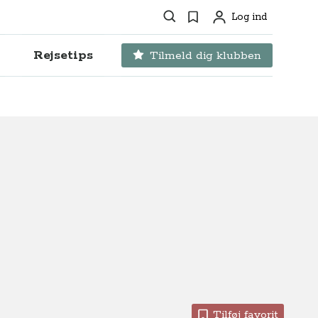
Søg
Favoritter
Log ind
Profil
Rejsetips
Tilmeld dig klubben
Tilføj favorit