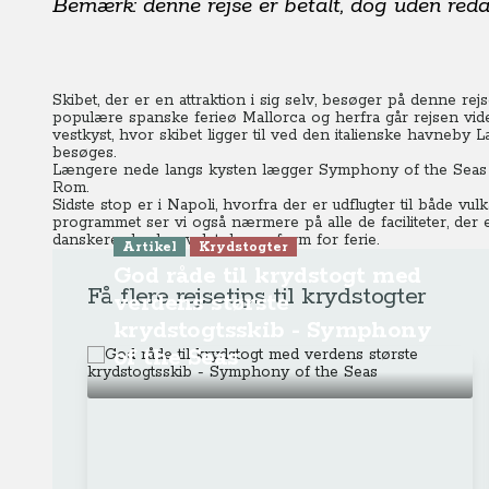
Bemærk: denne rejse er betalt, dog uden redak
Skibet, der er en attraktion i sig selv, besøger på denne rejs
populære spanske ferieø Mallorca og herfra går rejsen videre
vestkyst, hvor skibet ligger til ved den italienske havneby 
besøges.
Længere nede langs kysten lægger Symphony of the Seas til
Rom.
Sidste stop er i Napoli, hvorfra der er udflugter til både v
programmet ser vi også nærmere på alle de faciliteter, der 
danskere, der har valgt denne form for ferie.
Artikel
Krydstogter
God råde til krydstogt med
Få flere rejsetips til krydstogter
verdens største
krydstogtsskib - Symphony
of the Seas