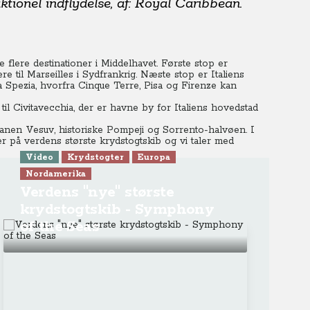
tionel indflydelse, af: Royal Caribbean.
e flere destinationer i Middelhavet. Første stop er
 til Marseilles i Sydfrankrig. Næste stop er Italiens
La Spezia, hvorfra Cinque Terre, Pisa og Firenze kan
 Civitavecchia, der er havne by for Italiens hovedstad
ulkanen Vesuv, historiske Pompeji og Sorrento-halvøen. I
er på verdens største krydstogtskib og vi taler med
Video
Krydstogter
Europa
Nordamerika
Verdens "nye" største
krydstogtskib - Symphony
of the Seas