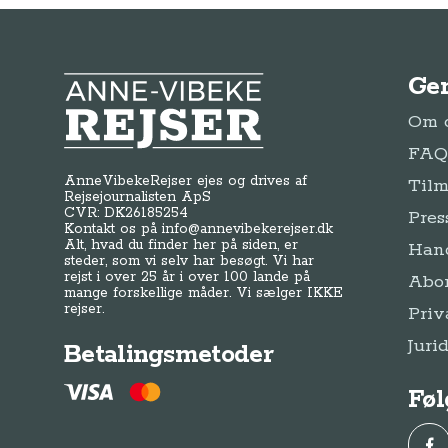
Ge
Anne-Vibeke Rejser
Om o
FAQ 
AnneVibekeRejser ejes og drives af
Tilm
Rejsejournalisten ApS
CVR: DK
26185254
Pres
Kontakt os på
info@annevibekerejser.dk
Alt, hvad du finder her på siden, er
Hand
steder, som vi selv har besøgt. Vi har
rejst i over 25 år i over 100 lande på
Abo
mange forskellige måder. Vi sælger IKKE
rejser.
Priv
Juri
Betalingsmetoder
Føl
Fac