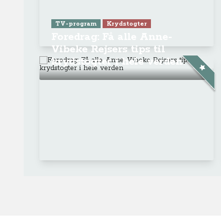
TV-program
Krydstogter
Foredrag: Få alle Anne-
Vibeke Rejsers tips til
krydstogter i hele verden