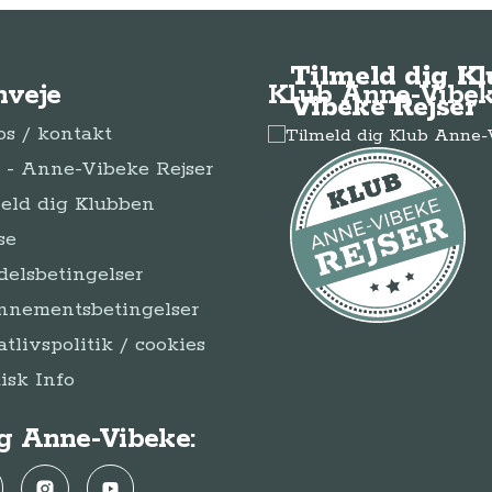
Tilmeld dig K
nveje
Klub Anne-Vibek
Vibeke Rejser
s / kontakt
- Anne-Vibeke Rejser
eld dig Klubben
se
elsbetingelser
nnementsbetingelser
atlivspolitik / cookies
disk Info
g Anne-Vibeke:
ebook
Instagram
YouTube