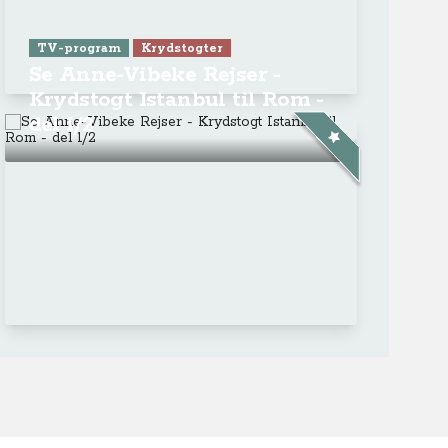
TV-program
Krydstogter
Se Anne-Vibeke Rejser -
Krydstogt Istanbul til Rom -
del 1/2