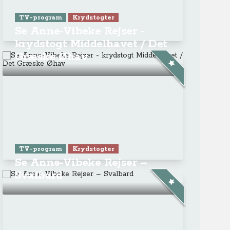
TV-program
Krydstogter
Se Anne-Vibeke Rejser -
krydstogt Middelhavet / Det
Græske Øhav
TV-program
Krydstogter
Se Anne-Vibeke Rejser –
Svalbard