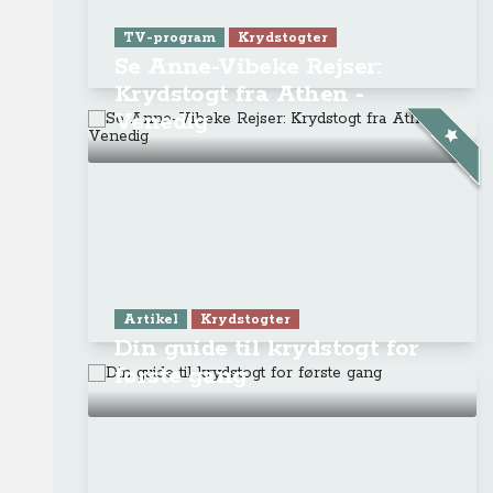
TV-program
Krydstogter
Se Anne-Vibeke Rejser:
Krydstogt fra Athen -
Venedig
Artikel
Krydstogter
Din guide til krydstogt for
første gang