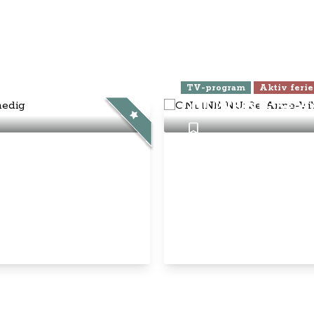
ra Athen -
TV-program
Aktiv ferie
ONLINE NU: Se An