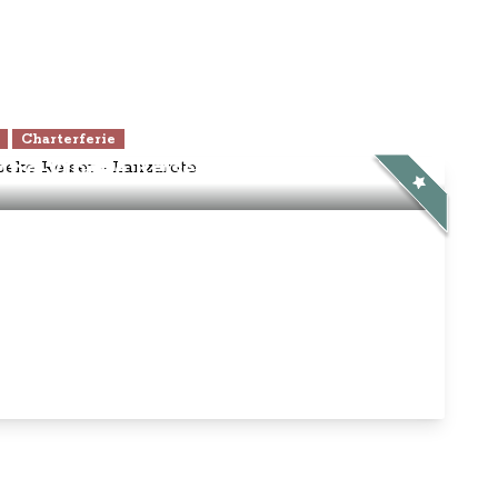
Charterferie
ne-Vibeke Rejser - Lanzarote