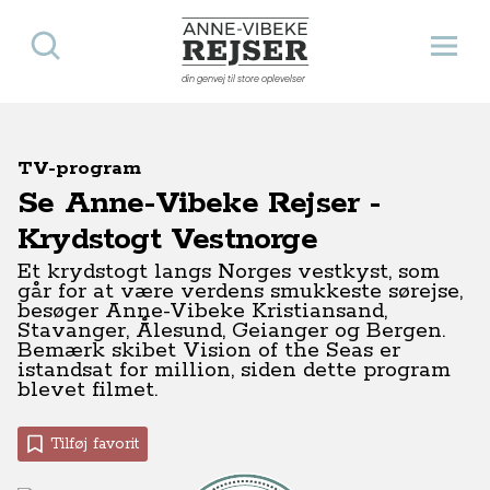
Søg
Åbn 
Anne-Vibeke Rejser
din genvej til store oplevelser
TV-program
Se Anne-Vibeke Rejser -
Krydstogt Vestnorge
Et krydstogt langs Norges vestkyst, som
går for at være verdens smukkeste sørejse,
besøger Anne-Vibeke Kristiansand,
Stavanger, Ålesund, Geianger og Bergen.
Bemærk skibet Vision of the Seas er
istandsat for million, siden dette program
blevet filmet.
Tilføj favorit