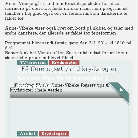
Anne-Vibeke går i land fem forskellige steder for at se
nærmere på den storslåede norske natur, men programmet
handler i høj grad også om en ferieform, som danskerne er
faldet for.
Anne-Vibeke viser også livet om bord på skibet, og taler med
andre danskere, der allerede er faldet for ferieformen.
Programmet blev sendt første gang den 31.1. 2014 kl. 18.10 på
dk4.
Bemærk skibet Vision of the Seas er istandsat for millioner,
siden dette program blevet filmet.
TV-program
Krydstogter
Få flere rejsetips til krydstogter
Foredrag: Få alle Anne-Vibeke
Rejsers tips til krydstogter i
hele verden
Artikel
Krydstogter