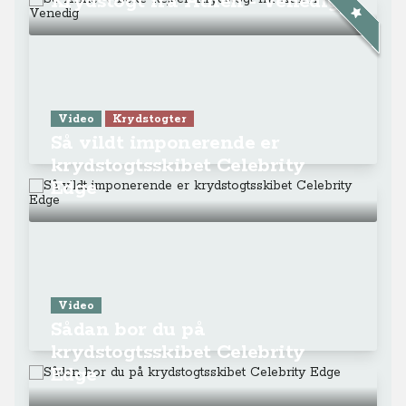
Krydstogt fra Athen - Venedig
Video
Krydstogter
Så vildt imponerende er
krydstogtsskibet Celebrity
Edge
Video
Sådan bor du på
krydstogtsskibet Celebrity
Edge