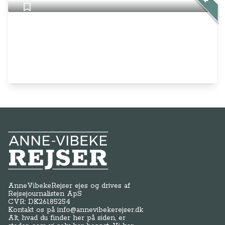
Anne-Vibeke Rejser
AnneVibekeRejser ejes og drives af
Rejsejournalisten ApS
CVR: DK
26185254
Kontakt os på
info@annevibekerejser.dk
Alt, hvad du finder her på siden, er