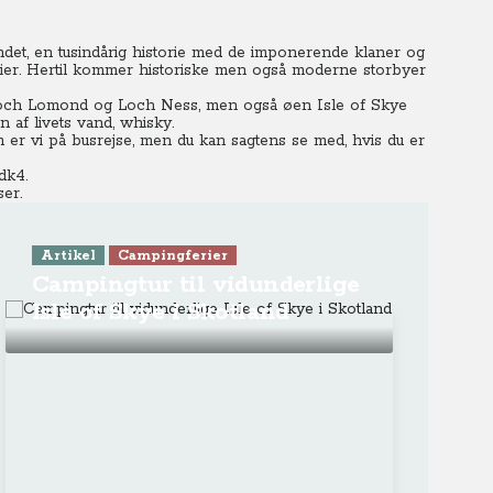
ndet, en tusindårig historie med de imponerende klaner og
er. Hertil kommer historiske men også moderne storbyer
och Lomond og Loch Ness, men også øen Isle of Skye
 af livets vand, whisky.
m er vi på busrejse, men du kan sagtens se med, hvis du er
dk4.
er.
Artikel
Campingferier
Campingtur til vidunderlige
Isle of Skye i Skotland