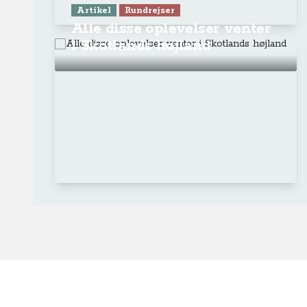
Artikel
Rundrejser
Alle disse oplevelser venter
i Skotlands højland