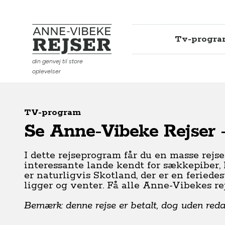
Tv-progr
Anne-Vibeke Rejser
din genvej til store
oplevelser
TV-program
Se Anne-Vibeke Rejser 
I dette rejseprogram får du en masse rejse
interessante lande kendt for sækkepiber, k
er naturligvis Skotland, der er en feriede
ligger og venter. Få alle Anne-Vibekes rej
Bemærk: denne rejse er betalt, dog uden redakt