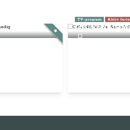
ra Athen -
TV-program
Aktiv ferie
ONLINE NU: Se An