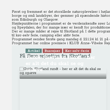
Først og fremmest er det storslåede naturoplevelser i højla
borge og små landsbyer, der gemmer på spændende histori
som Edinburgh og Glasgow.
Højdepunkterne i programmet er de verdenskendte søer L
og Speydalen, der for mange især er kendt for produktionen
Der er mange måder at rejse til Skotland på. I dette progra
til kør-selv ferie, camping eller aktiv ferie.
Programmet sendes første gang mandag d. 22.1.24 kl. 21 på 
Programmet har online premiere
i KLUB Anne-Vibeke Rejs
Artikel
Busrejser
Kør-selv-ferie
Få flere rejsetips fra Skotland
Guide: Skotland rundt - her
er alt det du skal se og
opleve