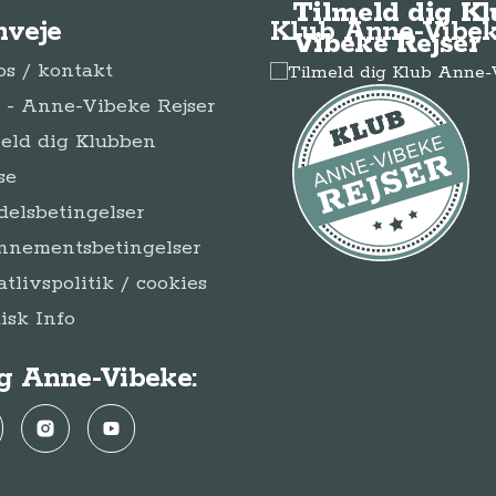
Tilmeld dig K
nveje
Klub Anne-Vibek
Vibeke Rejser
s / kontakt
- Anne-Vibeke Rejser
eld dig Klubben
se
elsbetingelser
nnementsbetingelser
atlivspolitik / cookies
disk Info
g Anne-Vibeke:
ebook
Instagram
YouTube