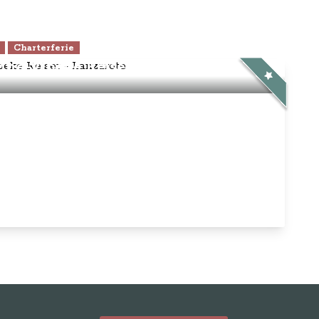
Charterferie
ne-Vibeke Rejser - Lanzarote