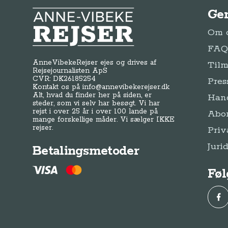
Ge
Anne-Vibeke Rejser
Om o
FAQ 
AnneVibekeRejser ejes og drives af
Tilm
Rejsejournalisten ApS
CVR: DK
26185254
Pres
Kontakt os på
info@annevibekerejser.dk
Alt, hvad du finder her på siden, er
Hand
steder, som vi selv har besøgt. Vi har
rejst i over 25 år i over 100 lande på
Abo
mange forskellige måder. Vi sælger IKKE
rejser.
Priv
Juri
Betalingsmetoder
Føl
Fac