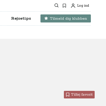
Søg
Favoritter
Log ind
Profil
Rejsetips
Tilmeld dig klubben
Tilføj favorit