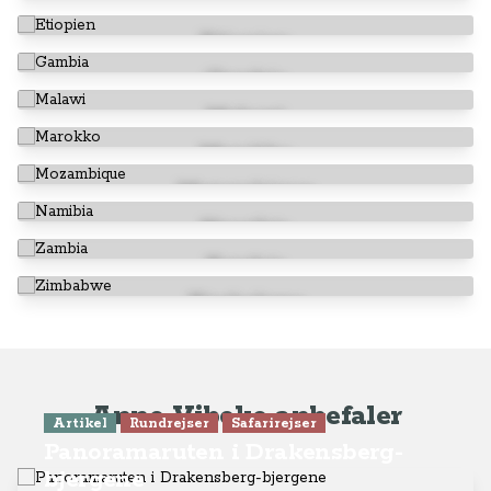
Eswatini
Etiopien
Gambia
Malawi
Marokko
Mozambique
Namibia
Zambia
Zimbabwe
Anne-Vibeke anbefaler
Artikel
Rundrejser
Safarirejser
Panoramaruten i Drakensberg-
bjergene