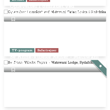
Oplevelser i området ved
Matswani Safari Lodge i Sydafrika
TV-program
Safarirejser
Se Anne-Vibeke Rejser - Matswani
Lodge, Sydafrika