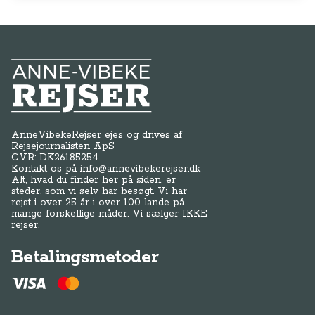
Anne-Vibeke Rejser
AnneVibekeRejser ejes og drives af
Rejsejournalisten ApS
CVR: DK
26185254
Kontakt os på
info@annevibekerejser.dk
Alt, hvad du finder her på siden, er
steder, som vi selv har besøgt. Vi har
rejst i over 25 år i over 100 lande på
mange forskellige måder. Vi sælger IKKE
rejser.
Betalingsmetoder