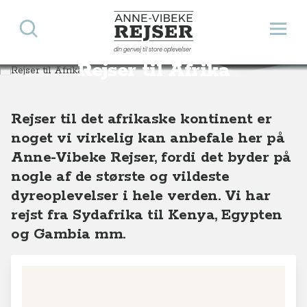
Søg
Åbn 
Anne-Vibeke Rejser
din genvej til store oplevelser
Destinationer
Afrika
Rejser til Afrika
Rejser til det afrikaske kontinent er
noget vi virkelig kan anbefale her på
Anne-Vibeke Rejser, fordi det byder på
nogle af de største og vildeste
dyreoplevelser i hele verden. Vi har
rejst fra Sydafrika til Kenya, Egypten
og Gambia mm.