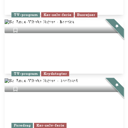
TV-program
Kør-selv-ferie
Busrejser
Se Anne-Vibeke Rejser - Korsika
TV-program
Krydstogter
Se Anne-Vibeke Rejser – Svalbard
Foredrag
Kør-selv-ferie