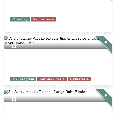
Foredrag
Vandreferie
Få alle Anne-Vibeke Rejsers tips
til din rejse til Tour de Mont Blanc
TMB
TV-program
Kør-selv-ferie
Cykelferie
Se Anne-Vibeke Rejser - Langs
Ruhr Floden