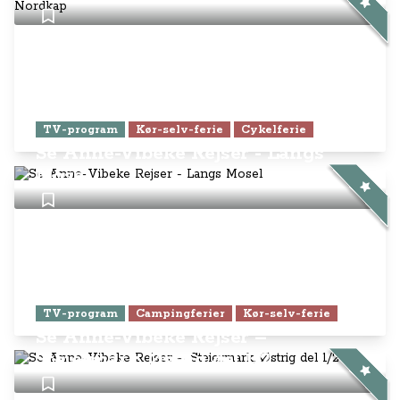
TV-program
Kør-selv-ferie
Cykelferie
Se Anne-Vibeke Rejser - Langs
Mosel
TV-program
Campingferier
Kør-selv-ferie
Se Anne-Vibeke Rejser –
Steiermark, Østrig del 1/2