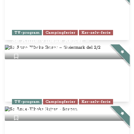
TV-program
Campingferier
Kør-selv-ferie
Se Anne-Vibeke Rejser –
Steiermark del 2/2
TV-program
Campingferier
Kør-selv-ferie
Se Anne-Vibeke Rejser - Skagen