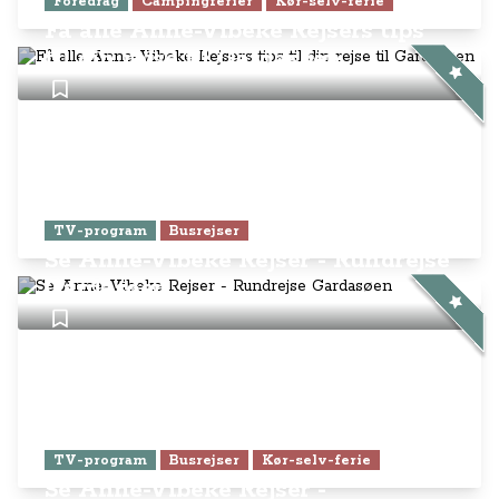
Foredrag
Campingferier
Kør-selv-ferie
Få alle Anne-Vibeke Rejsers tips
til din rejse til Gardasøen
TV-program
Busrejser
Se Anne-Vibeke Rejser - Rundrejse
Gardasøen
TV-program
Busrejser
Kør-selv-ferie
Se Anne-Vibeke Rejser -