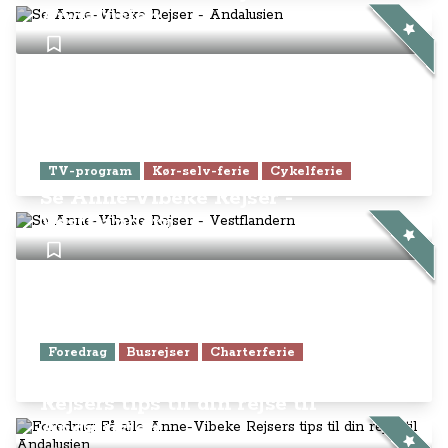
Andalusien
TV-program
Kør-selv-ferie
Cykelferie
Se Anne-Vibeke Rejser -
Vestflandern
Foredrag
Busrejser
Charterferie
Foredrag: Få alle Anne-Vibeke
Rejsers tips til din rejse til
Andalusien