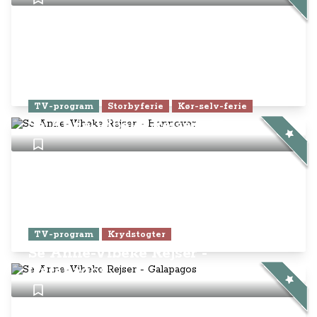
TV-program
Storbyferie
Kør-selv-ferie
Se Anne-Vibeke Rejser - Hannover
TV-program
Krydstogter
Se Anne-Vibeke Rejser -
Galapagos