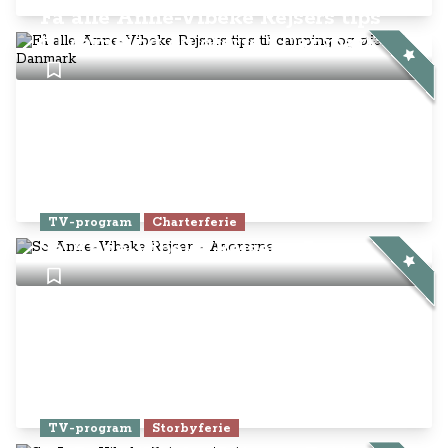
Få alle Anne-Vibeke Rejsers tips
til camping og øferie i Danmark
TV-program
Charterferie
Se Anne-Vibeke Rejser - Azorerne
TV-program
Storbyferie