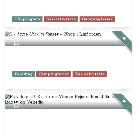
TV-program
Kør-selv-ferie
Campingferier
Se Anne-Vibeke Rejser - Øhop i
Limfjorden
Foredrag
Campingferier
Kør-selv-ferie
Foredrag: Få alle Anne-Vibeke
Rejsers tips til din rejse til Lidoen
og Venedig