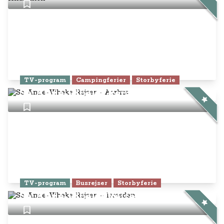
TV-program
Campingferier
Storbyferie
Se Anne-Vibeke Rejser - Aarhus
TV-program
Busrejser
Storbyferie
Se Anne-Vibeke Rejser – Dresden