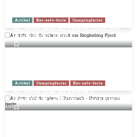
Artikel
Kør-selv-ferie
Campingferier
Alt dette skal du opleve rundt om
Ringkøbing Fjord
Artikel
Campingferier
Kør-selv-ferie
Alt dette skal du opleve i
Steiermark - Østrigs grønne hjerte