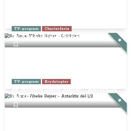
TV-program
Charterferie
Se Anne-Vibeke Rejser - Calabrien
TV-program
Krydstogter
Se Anne-Vibeke Rejser - Antarktis
del 1/2