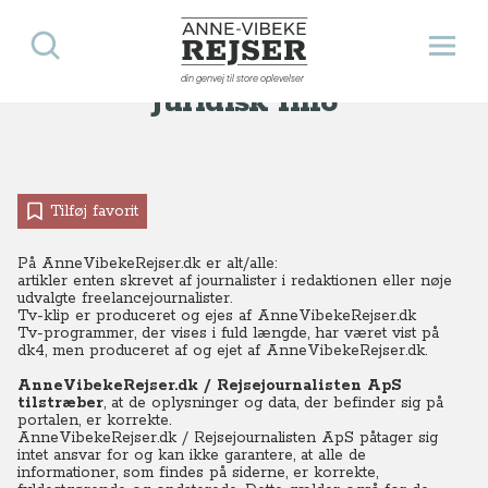
Søg
Åbn 
Anne-Vibeke Rejser
din genvej til store oplevelser
Juridisk Info
Tilføj favorit
På AnneVibekeRejser.dk er alt/alle:
artikler enten skrevet af journalister i redaktionen eller nøje
udvalgte freelancejournalister.
Tv-klip er produceret og ejes af AnneVibekeRejser.dk
Tv-programmer, der vises i fuld længde, har været vist på
dk4, men produceret af og ejet af AnneVibekeRejser.dk.
AnneVibekeRejser.dk / Rejsejournalisten ApS
tilstræber
, at de oplysninger og data, der befinder sig på
portalen, er korrekte.
AnneVibekeRejser.dk / Rejsejournalisten ApS påtager sig
intet ansvar for og kan ikke garantere, at alle de
informationer, som findes på siderne, er korrekte,