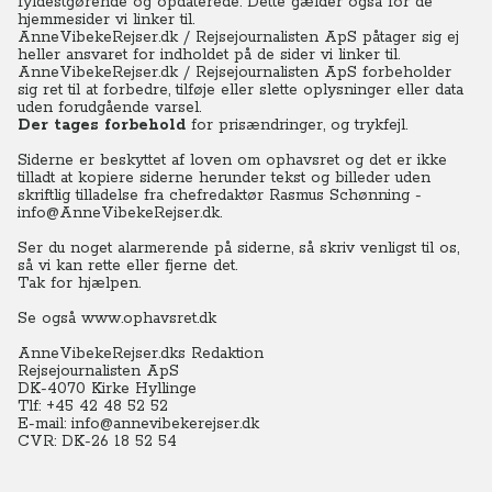
fyldestgørende og opdaterede. Dette gælder også for de
hjemmesider vi linker til.
AnneVibekeRejser.dk / Rejsejournalisten ApS påtager sig ej
heller ansvaret for indholdet på de sider vi linker til.
AnneVibekeRejser.dk / Rejsejournalisten ApS forbeholder
sig ret til at forbedre, tilføje eller slette oplysninger eller data
uden forudgående varsel.
Der tages forbehold
for prisændringer, og trykfejl.
Siderne er beskyttet af loven om ophavsret og det er ikke
tilladt at kopiere siderne herunder tekst og billeder uden
skriftlig tilladelse fra chefredaktør Rasmus Schønning -
info@AnneVibekeRejser.dk.
Ser du noget alarmerende på siderne, så skriv venligst til os,
så vi kan rette eller fjerne det.
Tak for hjælpen.
Se også
www.ophavsret.dk
AnneVibekeRejser.dks Redaktion
Rejsejournalisten ApS
DK-4070 Kirke Hyllinge
Tlf: +45 42 48 52 52
E-mail: info@annevibekerejser.dk
CVR: DK-26 18 52 54