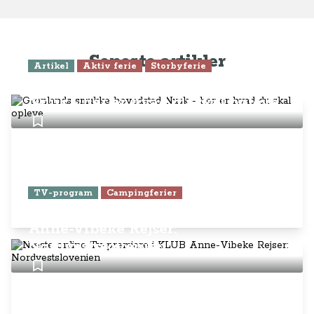
Seneste artikler
Artikel
Aktiv ferie
Storbyferie
Grønlands smukke hovedstad
Nuuk - her er hvad du skal opleve
TV-program
Campingferier
Næste online Tv-premiere i KLUB
Anne-Vibeke Rejser:
Nordvestslovenien