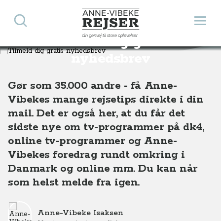
Søg
Åbn 
Anne-Vibeke Rejser
din genvej til store oplevelser
Tilmeld dig gratis
nyhedsbrev
Gør som 35.000 andre - få Anne-
Vibekes mange rejsetips direkte i din
mail. Det er også her, at du får det
sidste nye om tv-programmer på dk4,
online tv-programmer og Anne-
Vibekes foredrag rundt omkring i
Danmark og online mm. Du kan når
som helst melde fra igen.
Anne-Vibeke Isaksen