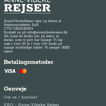
Anne-Vibeke Rejser
AnneVibekeRejser ejes og drives af
Rejsejournalisten ApS
CVR: DK
26185254
Kontakt os på
info@annevibekerejser.dk
Alt, hvad du finder her på siden, er
steder, som vi selv har besøgt. Vi har
rejst i over 25 år i over 100 lande på
mange forskellige måder. Vi sælger IKKE
rejser.
Betalingsmetoder
Genveje
Om os / kontakt
FAQ - Anne-Vibeke Rejser