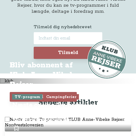
Rejser, hvor du kan se tv-programmer i fuld
længde, deltage i foredrag mm.
Tilmeld dig nyhedsbrevet
Tilmeld
Bliv abonnent af
Klub Anne-Vibeke
Rejser
Tilmeld dig Klubben
TV-program
Campingferier
Seneste artikler
Næste online Tv-premiere i KLUB
Anne-Vibeke Rejser:
Nordvestslovenien