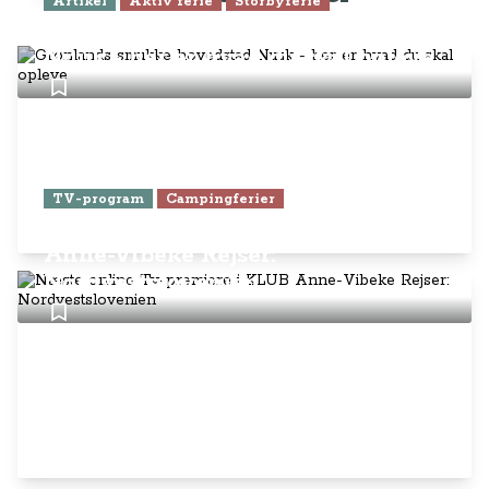
Artikel
Aktiv ferie
Storbyferie
Grønlands smukke hovedstad
Nuuk - her er hvad du skal opleve
TV-program
Campingferier
Næste online Tv-premiere i KLUB
Anne-Vibeke Rejser:
Nordvestslovenien