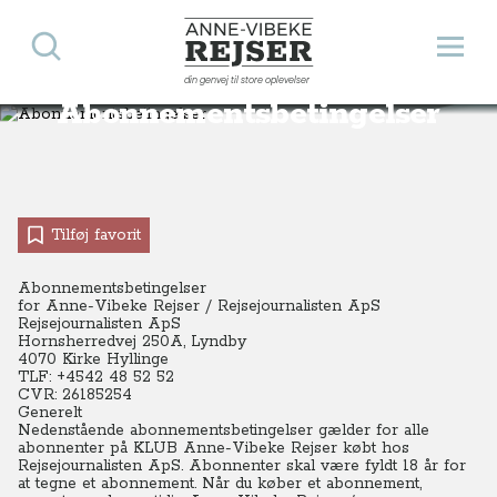
Søg
Åbn 
Anne-Vibeke Rejser
din genvej til store oplevelser
Abonnementsbetingelser
Tilføj favorit
Abonnementsbetingelser
for Anne-Vibeke Rejser / Rejsejournalisten ApS
Rejsejournalisten ApS
Hornsherredvej 250A, Lyndby
4070 Kirke Hyllinge
TLF: +4542 48 52 52
CVR: 26185254
Generelt
Nedenstående abonnementsbetingelser gælder for alle
abonnenter på KLUB Anne-Vibeke Rejser købt hos
Rejsejournalisten ApS. Abonnenter skal være fyldt 18 år for
at tegne et abonnement. Når du køber et abonnement,