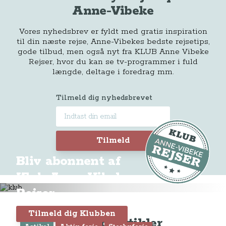
Anne-Vibeke
Vores nyhedsbrev er fyldt med gratis inspiration
til din næste rejse, Anne-Vibekes bedste rejsetips,
gode tilbud, men også nyt fra KLUB Anne Vibeke
Rejser, hvor du kan se tv-programmer i fuld
længde, deltage i foredrag mm.
Tilmeld dig nyhedsbrevet
Tilmeld
Bliv abonnent af
Klub Anne-Vibeke
Rejser
Tilmeld dig Klubben
Seneste artikler