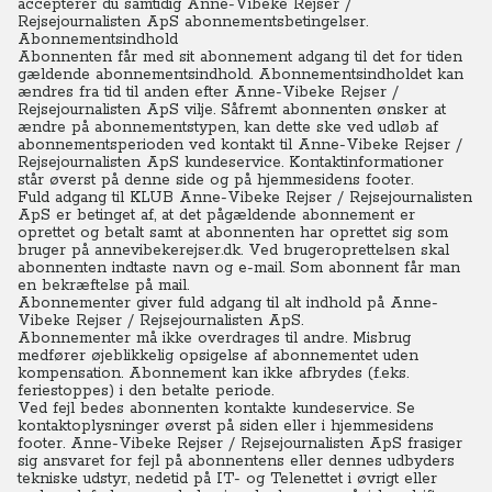
accepterer du samtidig Anne-Vibeke Rejser /
Rejsejournalisten ApS abonnementsbetingelser.
Abonnementsindhold
Abonnenten får med sit abonnement adgang til det for tiden
gældende abonnementsindhold. Abonnementsindholdet kan
ændres fra tid til anden efter Anne-Vibeke Rejser /
Rejsejournalisten ApS vilje. Såfremt abonnenten ønsker at
ændre på abonnementstypen, kan dette ske ved udløb af
abonnementsperioden ved kontakt til Anne-Vibeke Rejser /
Rejsejournalisten ApS kundeservice. Kontaktinformationer
står øverst på denne side og på hjemmesidens footer.
Fuld adgang til KLUB Anne-Vibeke Rejser / Rejsejournalisten
ApS er betinget af, at det pågældende abonnement er
oprettet og betalt samt at abonnenten har oprettet sig som
bruger på annevibekerejser.dk. Ved brugeroprettelsen skal
abonnenten indtaste navn og e-mail. Som abonnent får man
en bekræftelse på mail.
Abonnementer giver fuld adgang til alt indhold på Anne-
Vibeke Rejser / Rejsejournalisten ApS.
Abonnementer må ikke overdrages til andre. Misbrug
medfører øjeblikkelig opsigelse af abonnementet uden
kompensation. Abonnement kan ikke afbrydes (f.eks.
feriestoppes) i den betalte periode.
Ved fejl bedes abonnenten kontakte kundeservice. Se
kontaktoplysninger øverst på siden eller i hjemmesidens
footer. Anne-Vibeke Rejser / Rejsejournalisten ApS frasiger
sig ansvaret for fejl på abonnentens eller dennes udbyders
tekniske udstyr, nedetid på IT- og Telenettet i øvrigt eller