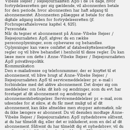
Vibeke Rejser / Rejsejournalisten ApS i de 14 dage, hvor
fortrydelsesretten gør sig gældende, vil abonnenten betale
for den periode, hvor abonnenten har haft adgang til
abonnementet. Abonnenten pålægges at betale for den
digitale adgang inden for fortrydelsesretten (jf.
Forbrugeraftalelovens kapitel 4, §25).
Persondata
Når du tegner et abonnement på Anne-Vibeke Rejser /
Rejsejournalisten ApS, afgiver du en række
personoplysninger, som opbevares og behandles.
Oplysninger kan være omfattet af databeskyttelsesretlige
regler og vil blive behandlet i henhold til disse regler. Du kan
læse mere om dette i
Anne-Vibeke Rejser / Rejsejournalisten
ApS privatlivspolitik.
Kommunikation
Den e-mailadresse og telefonnummer, der er knyttet til et
abonnement, vil blive brugt af Anne-Vibeke Rejser /
Rejsejournalisten ApS til servicemeddelelser pr. e-mail i
forbindelse med det aktive abonnement. Det drejer sig om
meddelelser om f.eks. dit køb og ændringer, som du evt. har
foretaget af dit abonnement og ændringer af
abonnementsbetingelser. Servicemeddelelser pr. e-mail, som
udsendes for at sikre, at du får mest muligt ud af dit
abonnement, kan ikke afmeldes men stopper automatisk, når
du ikke længere er abonnent. Du vil desuden modtage Anne-
Vibeke Rejser / Rejsejournalisten ApS nyhedsbreve såfremt,
at du har tilmeldt dig, eller det er inkluderet, som en del af dit
abonnement. Såfremt du har tilmeldt dig et nyhedsbrev, vil du