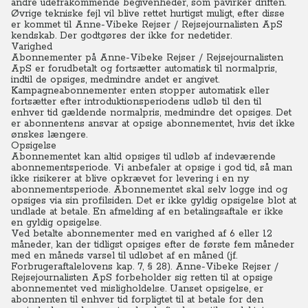
andre udefrakommende begivenheder, som påvirker driften.
Øvrige tekniske fejl vil blive rettet hurtigst muligt, efter disse
er kommet til Anne-Vibeke Rejser / Rejsejournalisten ApS
kendskab. Der godtgøres der ikke for nedetider.
Varighed
Abonnementer på Anne-Vibeke Rejser / Rejsejournalisten
ApS er forudbetalt og fortsætter automatisk til normalpris,
indtil de opsiges, medmindre andet er angivet.
Kampagneabonnementer enten stopper automatisk eller
fortsætter efter introduktionsperiodens udløb til den til
enhver tid gældende normalpris, medmindre det opsiges. Det
er abonnentens ansvar at opsige abonnementet, hvis det ikke
ønskes længere.
Opsigelse
Abonnementet kan altid opsiges til udløb af indeværende
abonnementsperiode. Vi anbefaler at opsige i god tid, så man
ikke risikerer at blive opkrævet for levering i en ny
abonnementsperiode. Abonnementet skal selv logge ind og
opsiges via sin profilsiden. Det er ikke gyldig opsigelse blot at
undlade at betale. En afmelding af en betalingsaftale er ikke
en gyldig opsigelse.
Ved betalte abonnementer med en varighed af 6 eller 12
måneder, kan der tidligst opsiges efter de første fem måneder
med en måneds varsel til udløbet af en måned (jf.
Forbrugeraftalelovens kap. 7, § 28). Anne-Vibeke Rejser /
Rejsejournalisten ApS forbeholder sig retten til at opsige
abonnementet ved misligholdelse. Uanset opsigelse, er
abonnenten til enhver tid forpligtet til at betale for den