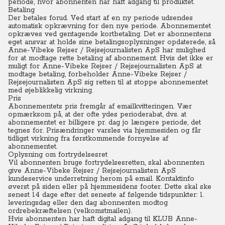
periode, hvor abonnenten har haft adgang til produktet.
Betaling
Der betales forud. Ved start af en ny periode udsendes
automatisk opkrævning for den nye periode. Abonnementet
opkræves ved gentagende kortbetaling. Det er abonnentens
eget ansvar at holde sine betalingsoplysninger opdaterede, så
Anne-Vibeke Rejser / Rejsejournalisten ApS har mulighed
for at modtage rette betaling af abonnement. Hvis det ikke er
muligt for Anne-Vibeke Rejser / Rejsejournalisten ApS at
modtage betaling, forbeholder Anne-Vibeke Rejser /
Rejsejournalisten ApS sig retten til at stoppe abonnementet
med øjeblikkelig virkning.
Pris
Abonnementets pris fremgår af emailkvitteringen. Vær
opmærksom på, at der ofte ydes perioderabat, dvs. at
abonnementet er billigere pr. dag jo længere periode, det
tegnes for. Prisændringer varsles via hjemmesiden og får
tidligst virkning fra førstkommende fornyelse af
abonnementet.
Oplysning om fortrydelsesret
Vil abonnenten bruge fortrydelsesretten, skal abonnenten
give Anne-Vibeke Rejser / Rejsejournalisten ApS
kundeservice underretning herom på email. Kontaktinfo
øverst på siden eller på hjemmesidens footer. Dette skal ske
senest 14 dage efter det seneste af følgende tidspunkter: 1.
leveringsdag eller den dag abonnenten modtog
ordrebekræftelsen (velkomstmailen).
Hvis abonnenten har haft digital adgang til KLUB Anne-