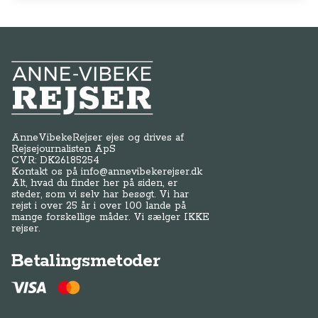
Anne-Vibeke Rejser
AnneVibekeRejser ejes og drives af
Rejsejournalisten ApS
CVR: DK
26185254
Kontakt os på
info@annevibekerejser.dk
Alt, hvad du finder her på siden, er
steder, som vi selv har besøgt. Vi har
rejst i over 25 år i over 100 lande på
mange forskellige måder. Vi sælger IKKE
rejser.
Betalingsmetoder