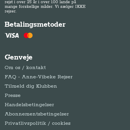
rejst i over 25 år i over 100 lande på
mange forskellige måder. Vi sælger IKKE
rejser.
Betalingsmetoder
Genveje
Om os / kontakt
FAQ - Anne-Vibeke Rejser
Tilmeld dig Klubben
Presse
Handelsbetingelser
Abonnementsbetingelser
Privatlivspolitik / cookies