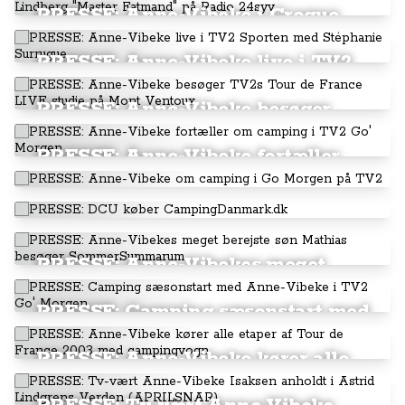
Anne-Vibeke Isaksen
danskere med på camping (S1 -
PRESSE: Anne-Vibeke i Croque
Vært og rejsejournalist
2020)
Monsiuer med Morten Lindberg
"Master Fatmand" på Radio 24syv
PRESSE: Anne-Vibeke live i TV2
Anne-Vibeke Isaksen
Sporten med Stéphanie Surrugue
Vært og rejsejournalist
Anne-Vibeke Isaksen
PRESSE: Anne-Vibeke besøger
Vært og rejsejournalist
Anne-Vibeke Isaksen
TV2s Tour de France LIVE studie
Vært og rejsejournalist
på Mont Ventoux
PRESSE: Anne-Vibeke fortæller
om camping i TV2 Go' Morgen
Anne-Vibeke Isaksen
PRESSE: Anne-Vibeke om
Vært og rejsejournalist
Anne-Vibeke Isaksen
camping i Go Morgen på TV2
PRESSE: DCU køber
Vært og rejsejournalist
CampingDanmark.dk
PRESSE: Anne-Vibekes meget
Anne-Vibeke Isaksen
Vært og rejsejournalist
berejste søn Mathias besøger
Anne-Vibeke Isaksen
SommerSummarum
PRESSE: Camping sæsonstart med
Vært og rejsejournalist
Anne-Vibeke i TV2 Go' Morgen
Anne-Vibeke Isaksen
PRESSE: Anne-Vibeke kører alle
Vært og rejsejournalist
Anne-Vibeke Isaksen
etaper af Tour de France 2003
Vært og rejsejournalist
med campingvogn