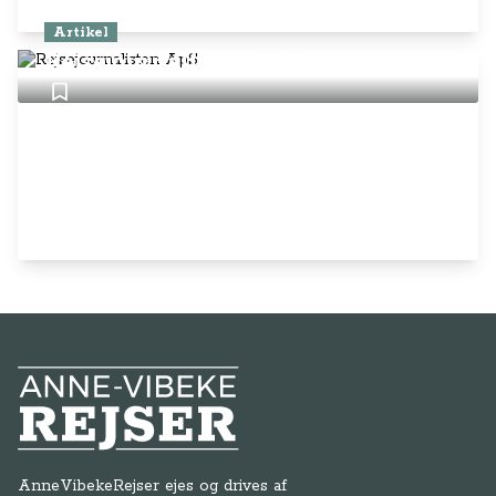
Artikel
Rejsejournalisten ApS
Anne-Vibeke Rejser
AnneVibekeRejser ejes og drives af