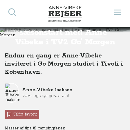
Søg
Åbn 
Anne-Vibeke Rejser
PRESSE: Camping
din genvej til store oplevelser
sæsonstart med Anne-
Presse
PRESSE: Camping sæsonstart med Anne-Vibeke i TV2 Go' Morgen
Vibeke i TV2 Go' Morgen
Endnu en gang er Anne-Vibeke
inviteret i Go Morgen studiet i Tivoli i
København.
Anne-Vibeke Isaksen
Vært og rejsejournalist
Tilføj favorit
Masser af tips til campingferien