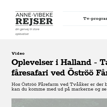
Tv-progr
Anne-Vibeke Rejser
din genvej til store
oplevelser
Video
Oplevelser i Halland -
fåresafari ved Öströö F
Hos Öströö Fårefarm ved Tvååker er der bå
kan du komme med ud på markerne og se 