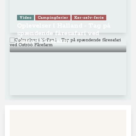
Video
Campingferier
Kør-selv-ferie
Oplevelser i Halland - Tag på
spændende fåresafari ved
Öströö Fårefarm
+
−