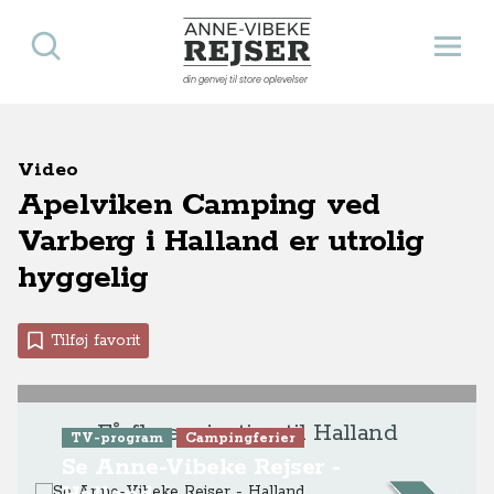
Søg
Åbn 
Anne-Vibeke Rejser
din genvej til store oplevelser
Video
Apelviken Camping ved
Varberg i Halland er utrolig
hyggelig
Tilføj favorit
Få flere rejsetips til Halland
TV-program
Campingferier
Se Anne-Vibeke Rejser -