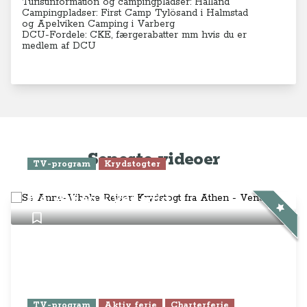
Turistinformation og campingpladser: Halland
Campingpladser:
First Camp Tylösand i Halmstad
og
Apelviken Camping i Varberg
DCU-Fordele: CKE, færgerabatter mm hvis du er
medlem af DCU
Seneste videoer
TV-program
Krydstogter
Se Anne-Vibeke Rejser: Krydstogt
fra Athen - Venedig
TV-program
Aktiv ferie
Charterferie