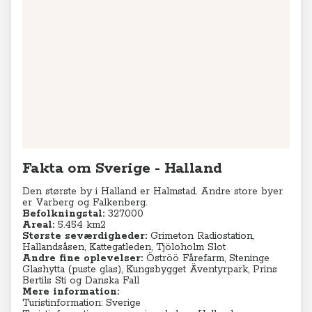
Leaflet
|
© MapTiler
© OpenStreetMap contributors
Fakta om Sverige - Halland
Den største by i Halland er Halmstad. Andre store byer
er Varberg og Falkenberg.
Befolkningstal:
327.000
Areal:
5.454 km2
Største seværdigheder:
Grimeton Radiostation
,
Hallandsåsen
,
Kattegatleden
,
Tjöloholm Slot
Andre fine oplevelser:
Öströö Fårefarm
,
Steninge
Glashytta (puste glas)
,
Kungsbygget Äventyrpark
,
Prins
Bertils Sti og Danska Fall
Mere information:
Turistinformation: Sverige