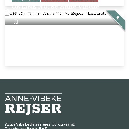
ONLINE NU: Se Anne-Vibeke
Rejser - Lanzarote
Anne-Vibeke Rejser
AnneVibekeRejser ejes og drives af