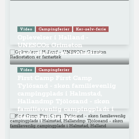
Video
Campingferier
Kør-selv-ferie
Oplevelser i Halland -
UNESCOs Grimeton
Radiostation er fantastisk
Video
Campingferier
First Camp First Camp
Tylösand - skøn familievenlig
campingplads i Halmstad,
Hallandmp Tjölosand - skøn
familievenlig campingplads i
Halmstad, Halland