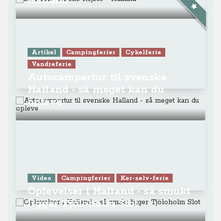
Halland
Artikel
Campingferier
Cykelferie
Vandreferie
Autocampertur til svenske
Halland - så meget kan du
opleve
Video
Campingferier
Kør-selv-ferie
Oplevelser i Halland - så smukt
ligger Tjöloholm Slot