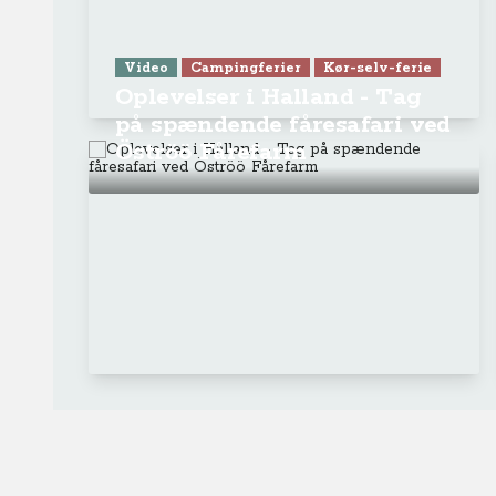
Video
Campingferier
Kør-selv-ferie
Oplevelser i Halland - Tag
på spændende fåresafari ved
Öströö Fårefarm