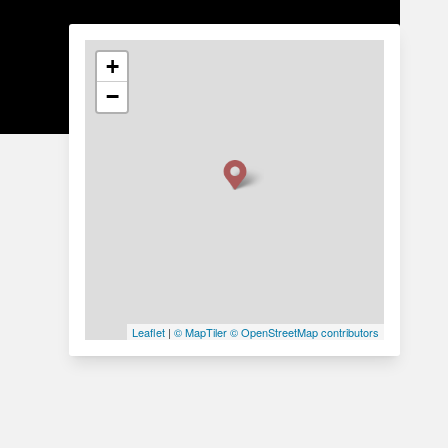
+
−
Leaflet
|
© MapTiler
© OpenStreetMap contributors