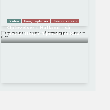
Video
Campingferier
Kør-selv-ferie
Oplevelser i Halland - så
smukt ligger Tjöloholm Slot