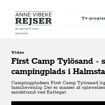
Tv-progr
Anne-Vibeke Rejser
din genvej til store
oplevelser
Video
First Camp Tylösand - s
campingplads i Halmsta
Campingpladsen First Camp Tylösand ligg
familievenlig. Der er masser af oplevelser
sandstrand ved Kattegat.