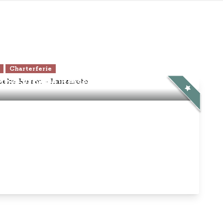
Charterferie
ne-Vibeke Rejser - Lanzarote