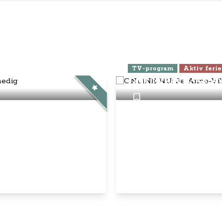
ra Athen -
TV-program
Aktiv ferie
ONLINE NU: Se An