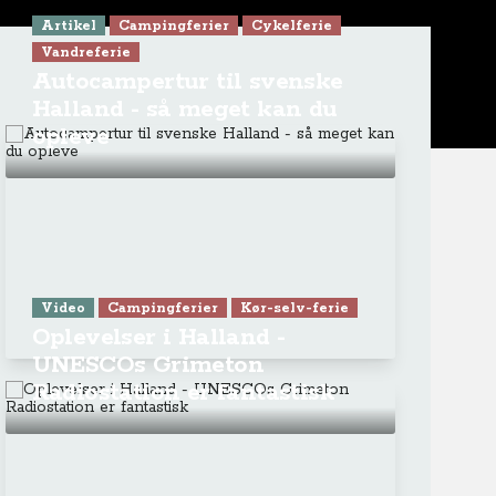
Artikel
Campingferier
Cykelferie
Vandreferie
Autocampertur til svenske
Halland - så meget kan du
opleve
Video
Campingferier
Kør-selv-ferie
Oplevelser i Halland -
UNESCOs Grimeton
Radiostation er fantastisk