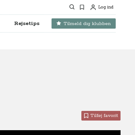
Søg
Favoritter
Log ind
Profil
Rejsetips
Tilmeld dig klubben
Tilføj favorit