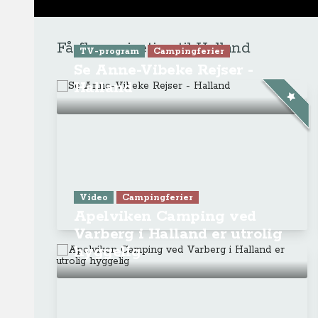
Få flere rejsetips til Halland
TV-program
Campingferier
Se Anne-Vibeke Rejser -
Halland
Video
Campingferier
Apelviken Camping ved
Varberg i Halland er utrolig
hyggelig