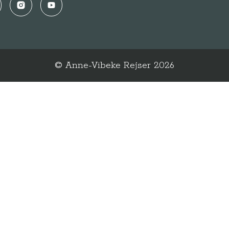
ebook
Instagram
YouTube
© Anne-Vibeke Rejser
2026