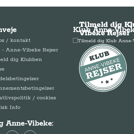
Tilmeld dig K
nveje
Klub Anne-Vibek
Vibeke Rejser
s / kontakt
- Anne-Vibeke Rejser
eld dig Klubben
se
elsbetingelser
nnementsbetingelser
atlivspolitik / cookies
disk Info
g Anne-Vibeke: