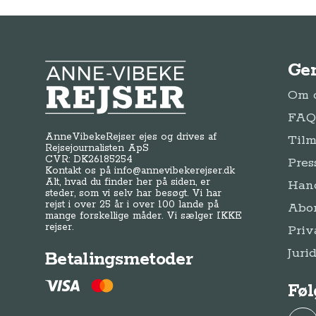
Ge
Anne-Vibeke Rejser
Om o
FAQ 
AnneVibekeRejser ejes og drives af
Tilm
Rejsejournalisten ApS
CVR: DK
26185254
Pres
Kontakt os på
info@annevibekerejser.dk
Alt, hvad du finder her på siden, er
Hand
steder, som vi selv har besøgt. Vi har
rejst i over 25 år i over 100 lande på
Abo
mange forskellige måder. Vi sælger IKKE
rejser.
Priv
Juri
Betalingsmetoder
Føl