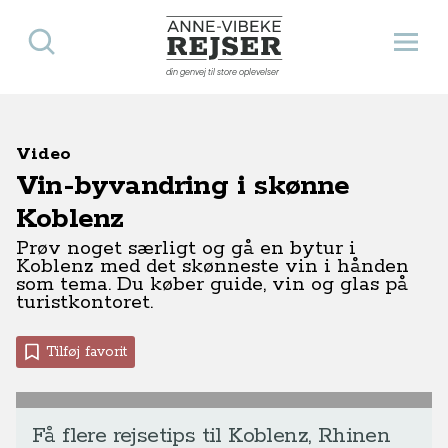
Søg
Åbn 
Anne-Vibeke Rejser
din genvej til store oplevelser
Video
Vin-byvandring i skønne
Koblenz
Prøv noget særligt og gå en bytur i
Koblenz med det skønneste vin i hånden
som tema. Du køber guide, vin og glas på
turistkontoret.
Tilføj favorit
Få flere rejsetips til Koblenz, Rhinen