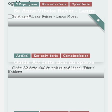
og Mosel
TV-program
Kør-selv-ferie
Cykelferie
Se Anne-Vibeke Rejser - Langs
Mosel
Artikel
Kør-selv-ferie
Campingferier
Guide: Alt dette skal du opleve
ved Mosel: Trier til Koblenz