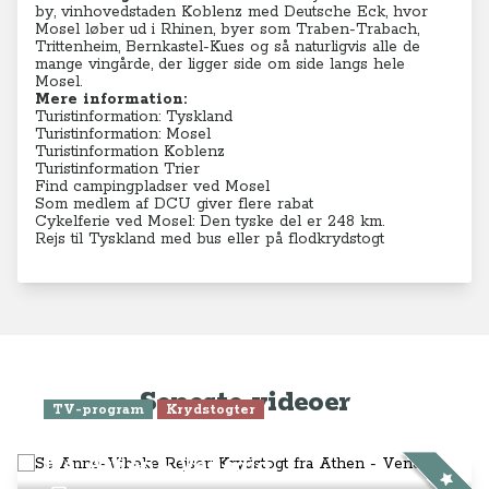
by, vinhovedstaden Koblenz med Deutsche Eck, hvor
Mosel løber ud i Rhinen, byer som Traben-Trabach,
Trittenheim, Bernkastel-Kues og så naturligvis alle de
mange vingårde, der ligger side om side langs hele
Mosel.
Mere information:
Turistinformation: Tyskland
Turistinformation: Mosel
Turistinformation Koblenz
Turistinformation Trier
Find campingpladser ved Mosel
Som medlem af DCU giver flere rabat
Cykelferie ved Mosel: Den tyske del er 248 km.
Rejs til Tyskland med bus eller på flodkrydstogt
Seneste videoer
TV-program
Krydstogter
Se Anne-Vibeke Rejser: Krydstogt
fra Athen - Venedig