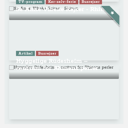
TV-program
Kør-selv-ferie
Busrejser
Se Anne-Vibeke Rejser - Rhinen
Artikel
Busrejser
Hyggelige Rüdesheim –
centrum for Rhinens perler