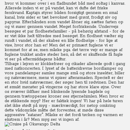
hvor vi kommer over i en fladbundet båd med soltag i kanvas.
Allerede inden vi er på vandet, kan vi dufte det friske
ferskvand. Kaptajn styrer båden forsigtigt gennem en smal
kanal, hvis sider er tæt bevokset med grønt, frodigt siv og
papyrus. Efterhånden som vandet åbner sig, sættes farten op
og vi suser gennem vandet. Meget forfriskende. Undervejs
besøges et par flodhestefamilier - på behørig afstand - for de
er vist ikke helt tilfredse med besøget. En flodhest vælter sig
rundt i vandet, så der skabes en lille flodbølge - for lige at
vise, hvor stor han er! Men det er primært fuglene vi er
kommet for at se, men måske pga. det tørre vejr er mange af
fuglene trukket andre steder hen, så det er skuffende få fugle
vi ser på eftermiddagens bådtur.
Tilbage i lejren er klokkefrøer og cikader allerede godt i gang
med natkoncerten. I lyset af de batteridrevne bordlamper og
vore pandelamper samles mange små og store insekter, biller
og natsværmere, mens vi spiser aftensmaden. Specielt er der
en stor hvid natsværmer, der søger hen til rødvinen. Den har
et smukt mønster på vingerne og har store klare øjne. Over
os svæver ildfluer med blinkende lysende bagdele og
gennem trætoppenes kroner ses stjernehimlen. Men hvor er
de stikkende myg? Her er faktisk ingen! Vi har på hele turen
slet ikke stødt på myg - mærkværdigt, for netop omkring
dette vådområde måtte det forventes, at møde disse
aggressive "sataner". Måske er det fordi tørken og varmen er
ekstrem i år? Men myg ser vi ingen af.