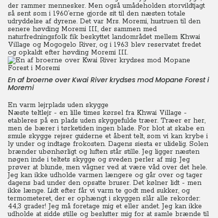
der rammer mennesker. Men også umådeholden storvildtjagt
så sent som i 1960’erne gjorde sit til den næsten totale
udryddelse af dyrene. Det var Mrs. Moremi, hustruen til den
senere høvding Moremi III, der sammen med
naturfredningsfolk fik beskyttet landområdet mellem Khwai
Village og Mogogelo River, og i 1963 blev reservatet fredet
og opkaldt efter høvding Moremi III.
En af broerne over Kwai River krydses mod Mopane Forest i
Moremi
En varm lejrplads uden skygge
Næste teltlejr - en lille times kørsel fra Khwai Village -
etableres på en plads uden skyggefulde træer. Træer er her,
men de bærer i tørketiden ingen blade. For blot at skabe en
smule skygge rejser guiderne et åbent telt, som vi kan krybe i
ly under og indtage frokosten. Dagens siesta er ulidelig. Solen
brænder ubønhørligt og luften står stille. Jeg ligger næsten
nøgen inde i teltets skygge og sveden perler af mig. Jeg
prøver at blunde, men vågner ved at være våd over det hele.
Jeg kan ikke udholde varmen længere og går over og tager
dagens bad under den opsatte bruser. Det kølner lidt - men
ikke længe. Lidt efter får vi varm te godt med sukker, og
termometeret, der er ophængt i skyggen slår alle rekorder:
44,3 grader! Jeg må foretage mig et eller andet. Jeg kan ikke
udholde at sidde stille og beslutter mig for at samle brænde til