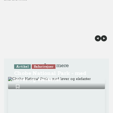
Læs mere
Artikel
Safarirejser
Chobe National Park - med
løver og elefanter