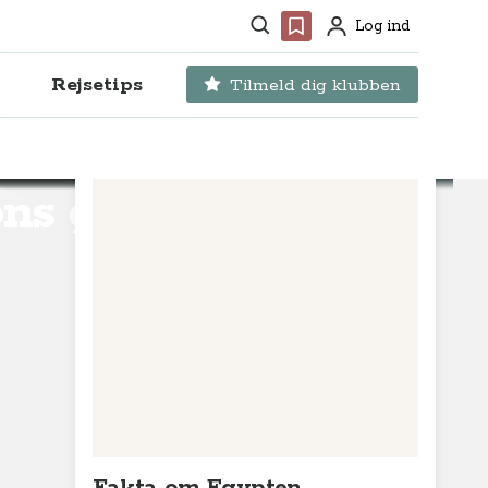
Søg
Favoritter
Log ind
Profil
Rejsetips
Tilmeld dig klubben
ns grav