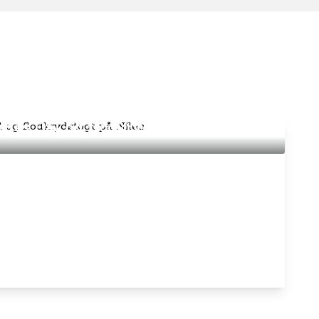
nes Dal og flodkrydstogt på Nilen