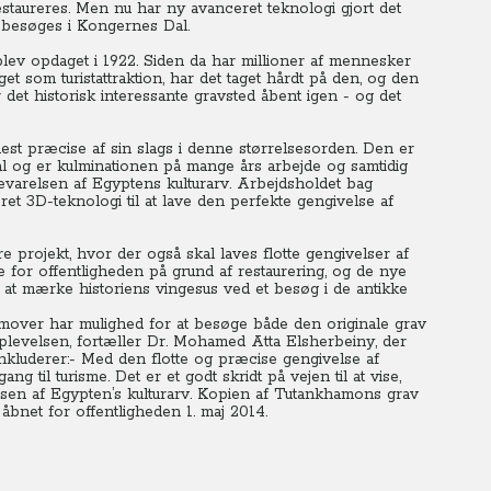
staureres. Men nu har ny avanceret teknologi gjort det
 besøges i Kongernes Dal.
blev opdaget i 1922.
Siden da har millioner af mennesker
t som turistattraktion, har det taget hårdt på den, og den
 det historisk interessante gravsted åbent igen - og det
est præcise af sin slags i denne størrelsesorden.
Den er
al og er kulminationen på mange års arbejde og samtidig
bevarelsen af Egyptens kulturarv. Arbejdsholdet bag
ret 3D-teknologi til at lave den perfekte gengivelse af
 projekt, hvor der også skal laves flotte gengivelser af
 for offentligheden på grund af restaurering, og de nye
r at mærke historiens vingesus ved et besøg i de antikke
 fremover har mulighed for at besøge både den originale grav
plevelsen, fortæller Dr. Mohamed Atta Elsherbeiny, der
nkluderer:- Med den flotte og præcise gengivelse af
 til turisme. Det er et godt skridt på vejen til at vise,
sen af Egypten’s kulturarv. Kopien af Tutankhamons grav
åbnet for offentligheden 1. maj 2014.