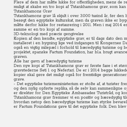
Flere af dem har måtte lukke for offentligheden, mens de re
muligt at skabe en tro kopi af Tutankhamons grav, som kan
Tutankhamons Grav
Tutankhamons grav lå skjult i over 3.000 tusind år, før den 
besøgt den egyptiske kulturskat, men da graven ikke er bygge
måtte derfor lukke for restaurering i 2011. Men i maj 2014 er
samme er en tro kopi af samme.
3D-teknologi med præcis gengivelse
Kopien af den kendte, egyptiske grav, er til dags dato den m
installeret i en bygning lige ved indgangen til Kongernes D
også en vigtig milepæl i forhold til bæredygtig turisme og 
projektet, spanske Factum Foundation, har bl.a. brugt avance
graven.
Alle har gavn af bæredygtig turisme
Den nye kopi af Tutankhamons grav er første fase i et større
gravstederne Seti 1 og Nefertari.
De er i 2014 begge lukkede
kopier skal gøre det muligt også for fremtidige generatione
grave.
- Det egyptiske turismeministerium er stolte af, at turister
og den nylig opførte replika, så de selv kan sammenligne o
er direktør for Den Egyptiske Ambassades Turistråd, og ko
Tutankhamons grav fremmer vi en positiv og bæredygtig tilgang
hvordan netop den bæredygtige turisme kan styrke bevarel
er Factum Foundations gave til det egyptiske folk. Den blev 