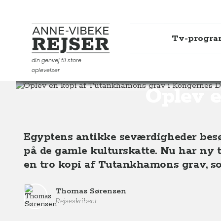
Tv-progr
Anne-Vibeke Rejser
din genvej til store
oplevelser
Destinationer
Afrika
Egypten
Oplev en kopi af 
Oplev 
Egyptens antikke seværdigheder besøge
på de gamle kulturskatte. Nu har ny t
en tro kopi af Tutankhamons grav, s
Thomas Sørensen
Rejseskribent