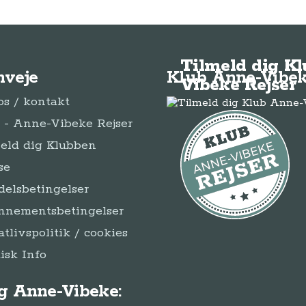
Tilmeld dig K
nveje
Klub Anne-Vibek
Vibeke Rejser
s / kontakt
- Anne-Vibeke Rejser
eld dig Klubben
se
elsbetingelser
nnementsbetingelser
atlivspolitik / cookies
disk Info
g Anne-Vibeke: