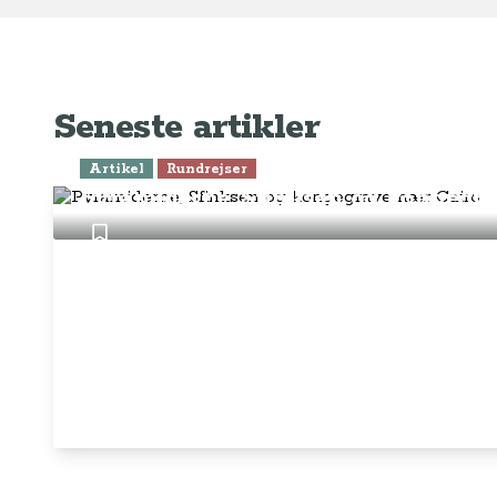
Seneste artikler
Artikel
Rundrejser
Pyramiderne, Sfinksen og kongegr