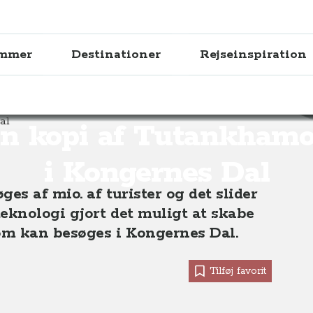
ammer
Destinationer
Rejseinspiration
Tutankhamons grav i Kongernes Dal
en kopi af Tutankhamo
i Kongernes Dal
s af mio. af turister og det slider
eknologi gjort det muligt at skabe
om kan besøges i Kongernes Dal.
Tilføj favorit