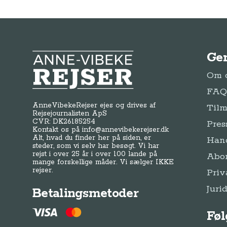
Ge
Anne-Vibeke Rejser
Om o
FAQ 
AnneVibekeRejser ejes og drives af
Tilm
Rejsejournalisten ApS
CVR: DK
26185254
Pres
Kontakt os på
info@annevibekerejser.dk
Alt, hvad du finder her på siden, er
Hand
steder, som vi selv har besøgt. Vi har
rejst i over 25 år i over 100 lande på
Abo
mange forskellige måder. Vi sælger IKKE
rejser.
Priv
Juri
Betalingsmetoder
Føl