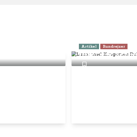
Artikel
Rundrejser
ave nær Cairo
Luxor med Konger