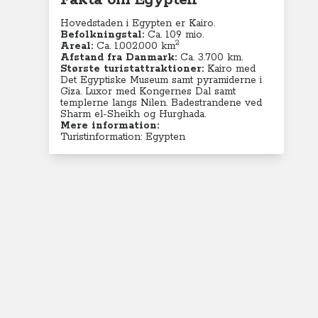
Fakta om Egypten
Hovedstaden i Egypten er Kairo.
Befolkningstal:
Ca. 109 mio.
2
Areal:
Ca. 1.002.000
km
Afstand fra Danmark:
Ca. 3.700 km.
Største turistattraktioner:
Kairo med
Det Egyptiske Museum samt pyramiderne i
Giza. Luxor med Kongernes Dal samt
templerne langs Nilen. Badestrandene ved
Sharm el-Sheikh og Hurghada.
Mere information:
Turistinformation: Egypten