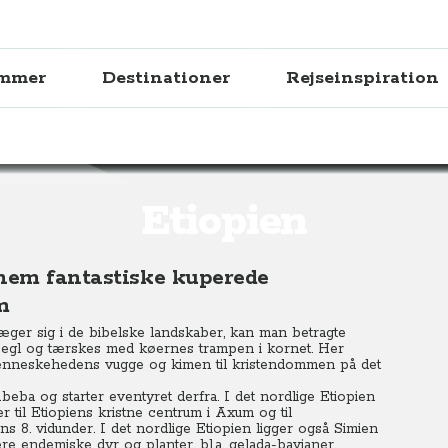
ammer
Destinationer
Rejseinspiration
Etiopien
nnem fantastiske kuperede
m
væger sig i de bibelske landskaber, kan man betragte
 segl og tærskes med køernes trampen i kornet. Her
 menneskehedens vugge og kimen til kristendommen på det
Abeba og starter eventyret derfra. I det nordlige Etiopien
il Etiopiens kristne centrum i Axum og til
s 8. vidunder. I det nordlige Etiopien ligger også Simien
re endemiske dyr og planter, bl.a. gelada-bavianer.