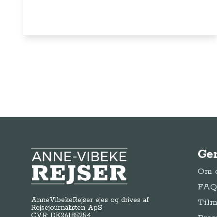
Ge
Anne-Vibeke Rejser
Om o
FAQ 
AnneVibekeRejser ejes og drives af
Tilm
Rejsejournalisten ApS
CVR: DK
26185254