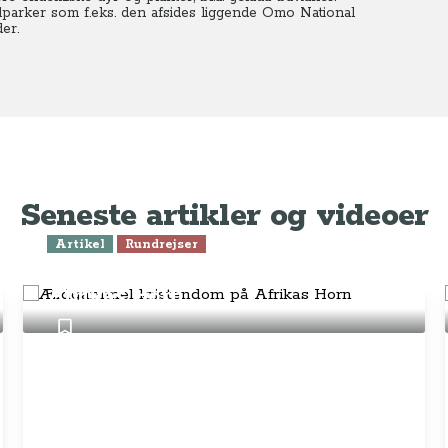
alparker som f.eks. den afsides liggende Omo National
er.
Seneste artikler og videoer
Artikel
Rundrejser
Ældgammel kristendom på
Afrikas Horn