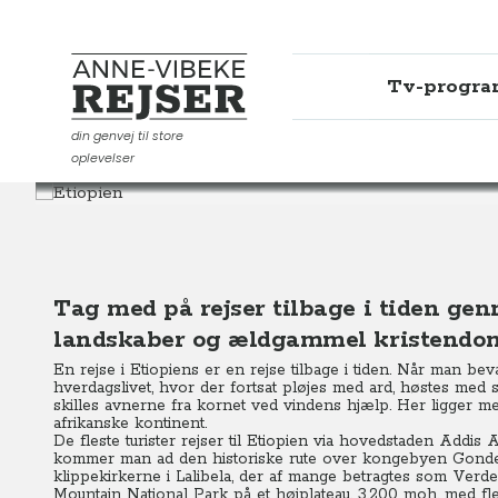
Tv-progr
Anne-Vibeke Rejser
din genvej til store
oplevelser
Destinationer
Afrika
Etiopien
Tag med på rejser tilbage i tiden ge
landskaber og ældgammel kristendo
En rejse i Etiopiens er en rejse tilbage i tiden. Når man be
hverdagslivet, hvor der fortsat pløjes med ard, høstes med
skilles avnerne fra kornet ved vindens hjælp. Her ligger
afrikanske kontinent.
De fleste turister rejser til Etiopien via hovedstaden Addis 
kommer man ad den historiske rute over kongebyen Gonder t
klippekirkerne i Lalibela, der af mange betragtes som Verden
Mountain National Park på et højplateau, 3.200 moh. med fle