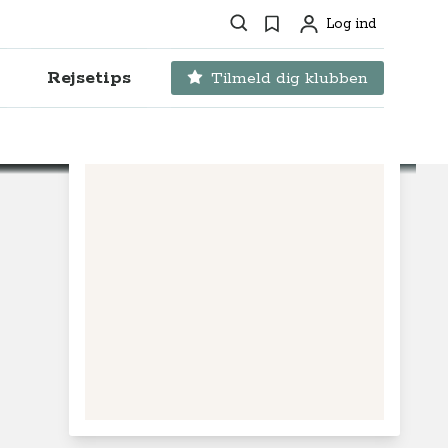
Søg
Favoritter
Log ind
Profil
Rejsetips
Tilmeld dig klubben