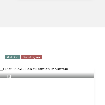
Artikel
Rundrejser
Over Tana-søen til Simien
Mountain