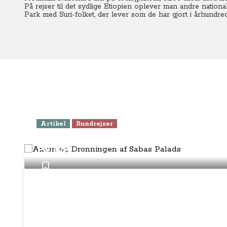
På rejser til det sydlige Etiopien oplever man andre nation
Park med Suri-folket, der lever som de har gjort i århundred
Artikel
Rundrejser
Axum og Dronningen af Sabas
Palads