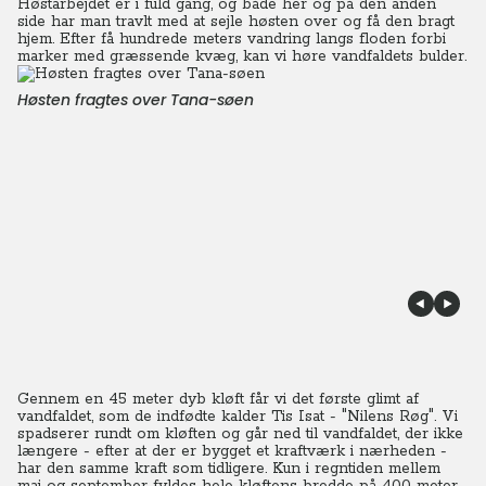
Høstarbejdet er i fuld gang, og både her og på den anden
side har man travlt med at sejle høsten over og få den bragt
hjem. Efter få hundrede meters vandring langs floden forbi
marker med græssende kvæg, kan vi høre vandfaldets bulder.
Høsten fragtes over Tana-søen
Gennem en 45 meter dyb kløft får vi det første glimt af
vandfaldet, som de indfødte kalder Tis Isat - "Nilens Røg". Vi
spadserer rundt om kløften og går ned til vandfaldet, der ikke
længere - efter at der er bygget et kraftværk i nærheden -
har den samme kraft som tidligere. Kun i regntiden mellem