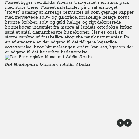
Museet ligger ved Addis Abebas Universitet i en smuk park
med store træer. Museet indeholder på 1. sal en noget
"støvet" samling af kirkelige rekvisitter så som gejstlige kapper
med indvævede sølv- og guldtråde, forskellige hellige kors i
bronze, kobber, sølv og guld, hellige og rigt dekorerede
bønnebøger indsamlet fra mange af landets ortodokse kirker,
samt et antal diamantbesatte bispekroner. Her er også en
større samling af forskellige etiopiske musikinstrumenter. På
en af etagerne er der adgang til det tidligere kejserlige
soveværelse, hvor himmelsengen endnu kan ses, ligesom der
er adgang til det kejserlige badeværelse.
Det Etnologiske Museum i Addis Abeba