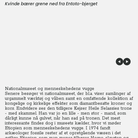
Kvinde bærer grene ned fra Entoto-bjerget
Nationalmuseet og menneskehedens vugge
Senere besøger vi nationalmuseet, der bl.a. viser samlinger af
urgammelt værktøj og våben samt en omfattende kollektion af
kongelige og kirkelige effekter som diamantbesatte kroner og
kors. Endvidere ses den tidligere Kejser Heile Selassies trone
- med skammel. Han var jo en lille - men stor - mand, som
dårligt kunne nå gulvet, når han sad på tronen. Det mest
interessante findes dog i museets kælder, hvor vi møder
Etiopien som menneskehedens vugge. I 1974 fandt
arkæologer fossile rester af et opretgående væsen i det