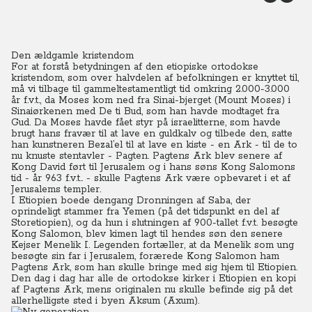
Den ældgamle kristendom
For at forstå betydningen af den etiopiske ortodokse
kristendom, som over halvdelen af befolkningen er knyttet til,
må vi tilbage til gammeltestamentligt tid omkring 2.000-3.000
år f.v.t., da Moses kom ned fra Sinai-bjerget (Mount Moses) i
Sinaiørkenen med De ti Bud, som han havde modtaget fra
Gud. Da Moses havde fået styr på israelitterne, som havde
brugt hans fravær til at lave en guldkalv og tilbede den, satte
han kunstneren Bezal’el til at lave en kiste - en Ark - til de to
nu knuste stentavler - Pagten. Pagtens Ark blev senere af
Kong David ført til Jerusalem og i hans søns Kong Salomons
tid - år 963 f.v.t.. - skulle Pagtens Ark være opbevaret i et af
Jerusalems templer.
I Etiopien boede dengang Dronningen af Saba, der
oprindeligt stammer fra Yemen (på det tidspunkt en del af
Storetiopien), og da hun i slutningen af 900-tallet f.v.t. besøgte
Kong Salomon, blev kimen lagt til hendes søn den senere
Kejser Menelik I. Legenden fortæller, at da Menelik som ung
besøgte sin far i Jerusalem, forærede Kong Salomon ham
Pagtens Ark, som han skulle bringe med sig hjem til Etiopien.
Den dag i dag har alle de ortodokse kirker i Etiopien en kopi
af Pagtens Ark, mens originalen nu skulle befinde sig på det
allerhelligste sted i byen Aksum (Axum).