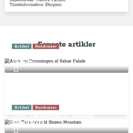
Rejsebureau: Viktors Farmor
Turistinformation: Etiopien
Seneste artikler
Artikel
Rundrejser
Axum og Dronningen af Sabas
Palads
Artikel
Rundrejser
Over Tana-søen til Simien
Mountain