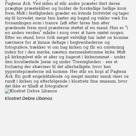
Pagtens Ark. Ved siden af står andre præster iført deres
prægtige præstekåber og holder de forskellige hellige kors
frem. Midt i festligheden græder en kvinde fortvivlet og tager
sig til hovedet, mens hun kaster sig bagud og vakler væk fra
forsamlingen som i trance. Lidt efter føres hun atter
grædende frem mod præsterne støttet af en mand. Hun er "i
en anden verden" måske i sorg over at have mistet nogen.
Efter en stund, hvor folk meget velvilligt har ladet os komme
nærmere for at kunne deltage i begivenhederne og
fotografere, trækker vi om bag kirken og får en omvisning
inden for i den mørke, næsten mennesketomme kirke. Midt
på kirkegulvet står et alter og bagerst i kirkerummet - under
den korsfæstede Jesus og under Treenigheden - ses et
forhæng der skærmer til det allerhelligste, hvor kun
ypperstepræsterne må komme. Her står en kopi af Pagtens
Ark. En godt engelsktalende og meget munter munk viser os
rundt i kirken og efterfølgende i klostrets fine museum, hvor
det ikke er tilladt at fotografere!
Klostret Debre Libanos