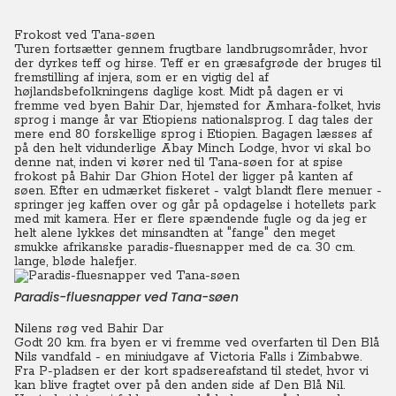
Frokost ved Tana-søen
Turen fortsætter gennem frugtbare landbrugsområder, hvor
der dyrkes teff og hirse. Teff er en græsafgrøde der bruges til
fremstilling af injera, som er en vigtig del af
højlandsbefolkningens daglige kost. Midt på dagen er vi
fremme ved byen Bahir Dar, hjemsted for Amhara-folket, hvis
sprog i mange år var Etiopiens nationalsprog. I dag tales der
mere end 80 forskellige sprog i Etiopien. Bagagen læsses af
på den helt vidunderlige Abay Minch Lodge, hvor vi skal bo
denne nat, inden vi kører ned til Tana-søen for at spise
frokost på Bahir Dar Ghion Hotel der ligger på kanten af
søen. Efter en udmærket fiskeret - valgt blandt flere menuer -
springer jeg kaffen over og går på opdagelse i hotellets park
med mit kamera. Her er flere spændende fugle og da jeg er
helt alene lykkes det minsandten at "fange" den meget
smukke afrikanske paradis-fluesnapper med de ca. 30 cm.
lange, bløde halefjer.
Paradis-fluesnapper ved Tana-søen
Nilens røg ved Bahir Dar
Godt 20 km. fra byen er vi fremme ved overfarten til Den Blå
Nils vandfald - en miniudgave af Victoria Falls i Zimbabwe.
Fra P-pladsen er der kort spadsereafstand til stedet, hvor vi
kan blive fragtet over på den anden side af Den Blå Nil.