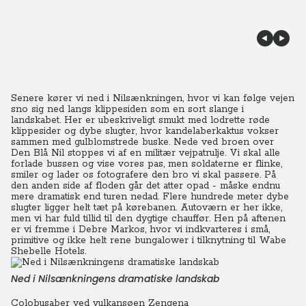
Senere kører vi ned i Nilsænkningen, hvor vi kan følge vejen
sno sig ned langs klippesiden som en sort slange i
landskabet. Her er ubeskriveligt smukt med lodrette røde
klippesider og dybe slugter, hvor kandelaberkaktus vokser
sammen med gulblomstrede buske. Nede ved broen over
Den Blå Nil stoppes vi af en militær vejpatrulje. Vi skal alle
forlade bussen og vise vores pas, men soldaterne er flinke,
smiler og lader os fotografere den bro vi skal passere. På
den anden side af floden går det atter opad - måske endnu
mere dramatisk end turen nedad. Flere hundrede meter dybe
slugter ligger helt tæt på kørebanen. Autoværn er her ikke,
men vi har fuld tillid til den dygtige chauffør. Hen på aftenen
er vi fremme i Debre Markos, hvor vi indkvarteres i små,
primitive og ikke helt rene bungalower i tilknytning til Wabe
Shebelle Hotels.
Ned i Nilsænkningens dramatiske landskab
Colobusaber ved vulkansøen Zengena