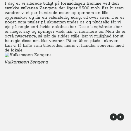
I dag er vi allerede tidligt på formiddagen fremme ved den
smukke vulkansø Zengena, der ligger 2.500 moh. Fra bussen
vandrer vi et par hundrede meter op gennem en lille
cypresskov og får en vidunderlig udsigt ud over søen. Der er
noget, som pusler på skrænten under os og pludselig får vi
øje på nogle sort-hvide colobusaber. Disse langhårede aber
er meget sky og springer væk, når vi nærmere os. Men de er
også nysgerrige, så når de sidder stille, har vi mulighed for at
betragte disse smukke væsner. På en åben plads i skoven
kan vi få kaffe som tilberedes, mens vi handler souvenir med
de lokale.
Vulkansøen Zengena