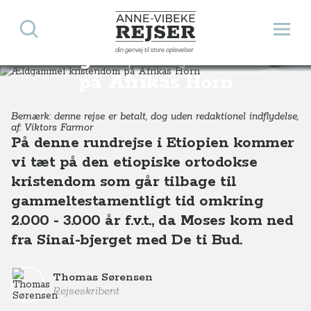
Søg
Åbn 
Anne-Vibeke Rejser
din genvej til store oplevelser
Ældgammel kristendom
Destinationer
Afrika
Etiopien
Ældgammel kristendom på Afrikas Horn
på Afrikas Horn
Bemærk: denne rejse er betalt, dog uden redaktionel indflydelse,
af: Viktors Farmor
På denne rundrejse i Etiopien kommer
vi tæt på den etiopiske ortodokse
kristendom som går tilbage til
gammeltestamentligt tid omkring
2.000 - 3.000 år f.v.t., da Moses kom ned
fra Sinai-bjerget med De ti Bud.
Thomas Sørensen
Rejseskribent