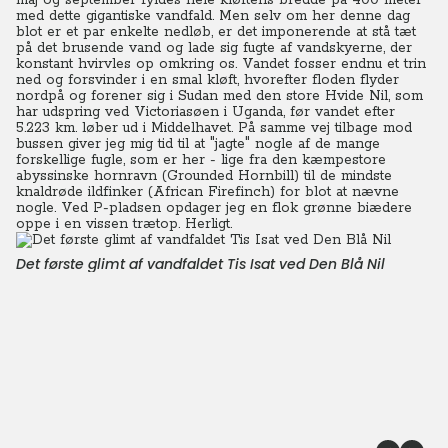
maj og september fyldes hele kløftens bredde på 400 meter
med dette gigantiske vandfald. Men selv om her denne dag
blot er et par enkelte nedløb, er det imponerende at stå tæt
på det brusende vand og lade sig fugte af vandskyerne, der
konstant hvirvles op omkring os. Vandet fosser endnu et trin
ned og forsvinder i en smal kløft, hvorefter floden flyder
nordpå og forener sig i Sudan med den store Hvide Nil, som
har udspring ved Victoriasøen i Uganda, før vandet efter
5.223 km. løber ud i Middelhavet. På samme vej tilbage mod
bussen giver jeg mig tid til at "jagte" nogle af de mange
forskellige fugle, som er her - lige fra den kæmpestore
abyssinske hornravn (Grounded Hornbill) til de mindste
knaldrøde ildfinker (African Firefinch) for blot at nævne
nogle. Ved P-pladsen opdager jeg en flok grønne biædere
oppe i en vissen trætop. Herligt.
Det første glimt af vandfaldet Tis Isat ved Den Blå Nil