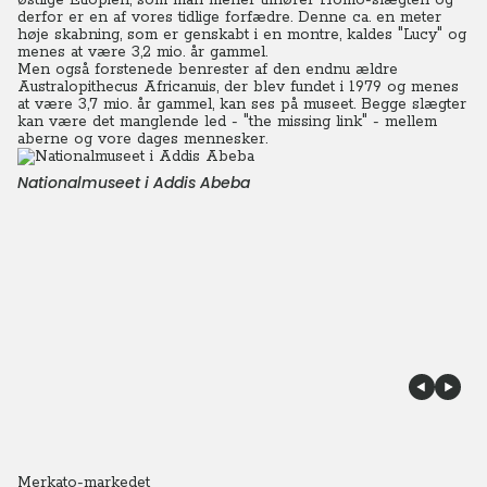
østlige Etiopien, som man mener tilhører Homo-slægten og
derfor er en af vores tidlige forfædre. Denne ca. en meter
høje skabning, som er genskabt i en montre, kaldes "Lucy" og
menes at være 3,2 mio. år gammel.
Men også forstenede benrester af den endnu ældre
Australopithecus Africanuis, der blev fundet i 1979 og menes
at være 3,7 mio. år gammel, kan ses på museet. Begge slægter
kan være det manglende led - "the missing link" - mellem
aberne og vore dages mennesker.
Nationalmuseet i Addis Abeba
Merkato-markedet