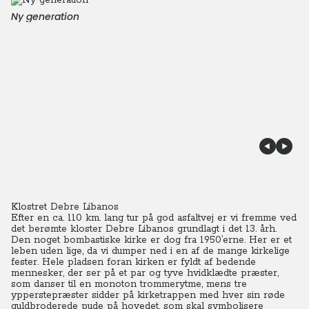
Ny generation
Klostret Debre Libanos
Efter en ca. 110 km. lang tur på god asfaltvej er vi fremme ved
det berømte kloster Debre Libanos grundlagt i det 13. årh.
Den noget bombastiske kirke er dog fra 1950’erne. Her er et
leben uden lige, da vi dumper ned i en af de mange kirkelige
fester. Hele pladsen foran kirken er fyldt af bedende
mennesker, der ser på et par og tyve hvidklædte præster,
som danser til en monoton trommerytme, mens tre
ypperstepræster sidder på kirketrappen med hver sin røde
guldbroderede pude på hovedet, som skal symbolisere