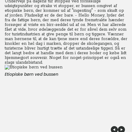
Undervejs på dagens tur stoppes ved forskellige
udsigtspunkter og straks vi stopper, er bussen omgivet af
etiopiske børn, der kommer ud af "ingenting" - som skudt op
af jorden. Pludseligt er de der bare. - Hello Money, lyder det
fra de fattige børn, der med deres tynde fremstrakte hænder
forsøger at vriste en birr-seddel ud af os. Men vi har allerede
fået at vide, hvor ødelæggende det er for såvel dem selv som
for turistindustrien at give penge til børn og tiggere. Vænner
man børnene til, at de kan tjene mere end deres forældre, der
knokler en hel dag i marken, dropper de skolegangen, og
turisterne bliver hurtigt trætte af det ustandselige tiggeri. Så er
det langt bedre at handle med dem i deres boder og købe lidt
hjemmegjort souvenir. Noget for noget-princippet er også en
slags ulandsbistand.
Etiopiske børn ved bussen