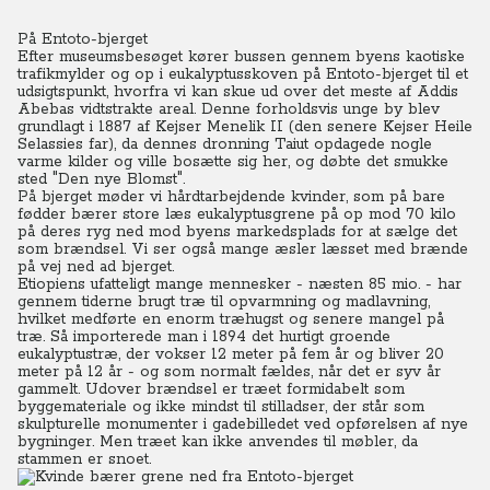
På Entoto-bjerget
Efter museumsbesøget kører bussen gennem byens kaotiske
trafikmylder og op i eukalyptusskoven på Entoto-bjerget til et
udsigtspunkt, hvorfra vi kan skue ud over det meste af Addis
Abebas vidtstrakte areal. Denne forholdsvis unge by blev
grundlagt i 1887 af Kejser Menelik II (den senere Kejser Heile
Selassies far), da dennes dronning Taiut opdagede nogle
varme kilder og ville bosætte sig her, og døbte det smukke
sted "Den nye Blomst".
På bjerget møder vi hårdtarbejdende kvinder, som på bare
fødder bærer store læs eukalyptusgrene på op mod 70 kilo
på deres ryg ned mod byens markedsplads for at sælge det
som brændsel. Vi ser også mange æsler læsset med brænde
på vej ned ad bjerget.
Etiopiens ufatteligt mange mennesker - næsten 85 mio. - har
gennem tiderne brugt træ til opvarmning og madlavning,
hvilket medførte en enorm træhugst og senere mangel på
træ. Så importerede man i 1894 det hurtigt groende
eukalyptustræ, der vokser 12 meter på fem år og bliver 20
meter på 12 år - og som normalt fældes, når det er syv år
gammelt. Udover brændsel er træet formidabelt som
byggemateriale og ikke mindst til stilladser, der står som
skulpturelle monumenter i gadebilledet ved opførelsen af nye
bygninger. Men træet kan ikke anvendes til møbler, da
stammen er snoet.