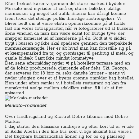
Efter frokost kører vi gennem det store marked i bydelen
Merkato med myriader af små og større butikker, utallige
mennesker og meget tæt trafik. Bilerne kan dårligt komme
frem trods det stedlige politis ihærdige anstrengelser. Vi
bliver bedt om at være ekstra opmærksomme på at holde
fast om vores fotoapparater, når vi fotograferer ud af bussens
åbne vinduer, da man kan være udsat for hurtige tyve, der
snupper kameraet ud af hænderne på én. Godt at vi sidder
trygt i bussen og ikke skal spadsere gennem den tætpakkede
menneskemængde. Her er alt hvad man kan forestille sig på
et kæmpemarked fra tøj og grøntsager til genbrug af metal og
gamle bildæk. Samt ikke mindst lommetyve!
Den sene eftermiddag nyder vi på hotellets terrasse med en
af de lokalt producerede, glimrende øller f.eks. Skt. George,
der serveres for 18 birr ca. seks danske kroner - mens vi
nyder udsigten over et af byens grønne områder bag hotellet.
Hen under aften samles vi i hotellets restaurant og kan fra
menukortet vælge mellem adskillige retter. Alt i alt et fint
spisested.
Merkato-markedet
Over landbrugsland og Klostret Debre Libanos mod Debre
Markos
I dag starter den klassiske rundrejse og efter kort tid er vi ude
af Addis Abeba i den lille bus, som vi lige akkurat kan være i.
Det frugtbare kulturlandskab åbner sig for os og pludselig