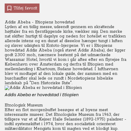
Tilføj favorit
Addis Abeba - Etiopiens hovedstad
Lyden af en tidlig messe, udsendt gennem en skrattende
højttaler fra en fjerntliggende kirke, vækker mig. Den mørke
nat skifter hurtigt til dagslys og neden for hotellet er trafikken
allerede intens og en dunst af dieselos hænger tungt i luften
og slører udsigten til Entoto-bjergene. Vi er i Etiopiens
hovedstad Addis Abeba (også stavet Addis Ababa), der ligger
godt 2.300 moh., nærmere bestemt på det udmærkede
Wassamar Hotel, hvortil vi kom i går aftes efter en flyrejse fra
København over Amsterdam og derfra til Etiopien med
mellemlanding i Khartoum, Sudans hovedstad. I lufthavnen
blev vi modtaget af den lokale guide, der sammen med en
buschauffør skal lede os rundt i Nordetiopiens bibelske
landskab på "Den Historiske Rute".
Addis Abeba er hovedstad i Etiopien
Etnologisk Museum
Efter en flot morgenbuffet besøges et af byens mest
interessante museer. Det Etnologiske Museum fra 1963, der
tidligere var et af Kejser Haile Selassies (1892-1975) paladser -
indtil systemskiftet i 1974, hvor den socialistisk orienteret
militærdiktator Mengistu kom til magten ved et blodigt kup.