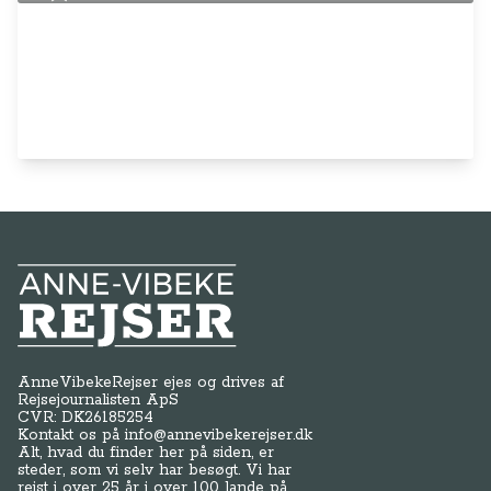
Anne-Vibeke Rejser
AnneVibekeRejser ejes og drives af
Rejsejournalisten ApS
CVR: DK
26185254
Kontakt os på
info@annevibekerejser.dk
Alt, hvad du finder her på siden, er
steder, som vi selv har besøgt. Vi har
rejst i over 25 år i over 100 lande på