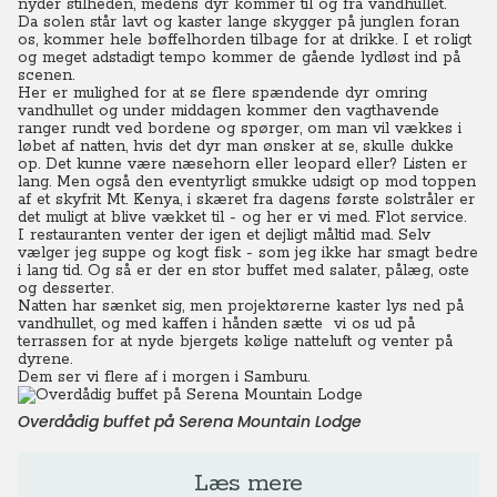
nyder stilheden, medens dyr kommer til og fra vandhullet.
Da solen står lavt og kaster lange skygger på junglen foran
os, kommer hele bøffelhorden tilbage for at drikke. I et roligt
og meget adstadigt tempo kommer de gående lydløst ind på
scenen.
Her er mulighed for at se flere spændende dyr omring
vandhullet og under middagen kommer den vagthavende
ranger rundt ved bordene og spørger, om man vil vækkes i
løbet af natten, hvis det dyr man ønsker at se, skulle dukke
op. Det kunne være næsehorn eller leopard eller? Listen er
lang. Men også den eventyrligt smukke udsigt op mod toppen
af et skyfrit Mt. Kenya, i skæret fra dagens første solstråler er
det muligt at blive vækket til - og her er vi med. Flot service.
I restauranten venter der igen et dejligt måltid mad. Selv
vælger jeg suppe og kogt fisk - som jeg ikke har smagt bedre
i lang tid. Og så er der en stor buffet med salater, pålæg, oste
og desserter.
Natten har sænket sig, men projektørerne kaster lys ned på
vandhullet, og med kaffen i hånden sætte vi os ud på
terrassen for at nyde bjergets kølige natteluft og venter på
dyrene.
Dem ser vi flere af i morgen i Samburu.
Overdådig buffet på Serena Mountain Lodge
Læs mere