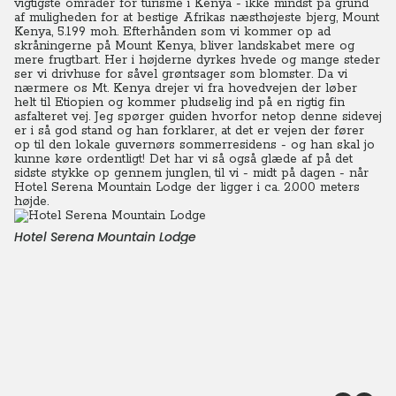
vigtigste områder for turisme i Kenya - ikke mindst på grund
af muligheden for at bestige Afrikas næsthøjeste bjerg, Mount
Kenya, 5.199 moh. Efterhånden som vi kommer op ad
skråningerne på Mount Kenya, bliver landskabet mere og
mere frugtbart. Her i højderne dyrkes hvede og mange steder
ser vi drivhuse for såvel grøntsager som blomster. Da vi
nærmere os Mt. Kenya drejer vi fra hovedvejen der løber
helt til Etiopien og kommer pludselig ind på en rigtig fin
asfalteret vej. Jeg spørger guiden hvorfor netop denne sidevej
er i så god stand og han forklarer, at det er vejen der fører
op til den lokale guvernørs sommerresidens - og han skal jo
kunne køre ordentligt! Det har vi så også glæde af på det
sidste stykke op gennem junglen, til vi - midt på dagen - når
Hotel Serena Mountain Lodge der ligger i ca. 2.000 meters
højde.
Hotel Serena Mountain Lodge