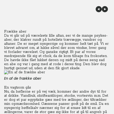
Frække aber
Da vi går ud på værelsets lille altan, ser vi de mange psykes-
aber, der klatrer rundt på hotellets trævægge, vandrør og
altaner. De er meget nysgerrige og kommer helt tæt på. Vi er
blevet advaret om, at lukke såvel dør som vindue, hver gang
vi forlader værelset. Og ganske rigtigt. Et par af vores
medrejsende fik sig et chok, da de kom tilbage fra frokosten.
De havde ikke fået lukket døren og midt på deres seng sad
en abe og var i gang med at rode i deres ting. Den blev dog
hurtigt gennet ud, uden at den fik gjort skade.
En af de frække aber
En vagtsom gås
Nu, da bøflerne er på vej væk, kommer der andre dyr til for
at drikke. Vandbuk, skrifteantiloper, storke, vortesvin m.m. Det
er dog et par egyptiske gæs med tre ællinger, der tiltrækker
min opmærksomhed. Gæssene passer godt på de små. Da en
nysgerrig bøffelkalv nærmer sig for at snuse lidt til en af
ællingerne, varer de stor gæs sig ikke for at gå til angreb på