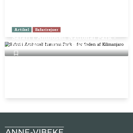
Artikel
Safarirejser
Safari i Amboseli National Park -
for foden af Kilimanjaro