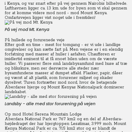
i Kenya, og var snart efter på vej gennem Nairobis bilhelvede.
Lufthavnen ligger ca. 13 km. ude for byen som vi skal gennem
for at komme videre mod nord - mod Mount Kenya.
Omfartsvejen ligger vist noget ude i fremtiden!
På vej mod Mt. Kenya
På hullede og forurenede veje
Efter godt en time - mest for tomgang - er vi ude i landlige
omgivelser og kan sætte fart på. Men vejene er i en elendig
forfatning med masser af huller i asfalten. Chaufføren er
imidlertid eminent til at få snoet bilen uden om de værste
huller. Vi passerer flere små landsbysamfund med huse af træ
og blikskure, men ser desværre alle steder nær
bysamfundene masser af dumpet affald. Flasker, papir, dåser
og værst af alt plastik, som forurener miljøet og skader
dyrelivet. Turen fortsætter mod nord, hvor de betagende
Aberdares bjerge og Mount Kenyas Nationalpark dominerer
landskabet.
Landsby - alle med stor forurening på vejen
Op mod Hotel Serena Mountain Lodge
Aberdara National Park er 767 km2 og en del af Aberdara-
højdedraget der har bjergtoppen Lesatimas, 3.999 moh. Mount
Kenya National Park er ca. 715 km2 stor og er blandt de