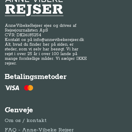
Anne-Vibeke Rejser
AnneVibekeRejser ejes og drives af
Rejsejournalisten ApS
CVR: DK
26185254
Kontakt os på
info@annevibekerejser.dk
Alt, hvad du finder her på siden, er
steder, som vi selv har besøgt. Vi har
rejst i over 25 år i over 100 lande på
mange forskellige måder. Vi sælger IKKE
rejser.
Betalingsmetoder
Genveje
Om os / kontakt
FAQ - Anne-Vibeke Rejser