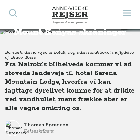
Søg
Åbn 
Anne-Vibeke Rejser
din genvej til store oplevelser
Destinationer
Afrika
Kenya
Mount Kenyas skråninger
Mount Kenyas skråninger
Bemærk: denne rejse er betalt, dog uden redaktionel indflydelse,
af: Bravo Tours
Fra Nairobis bilhelvede kommer vi ad
støvede landeveje til hotel Serena
Mountain Lodge, hvorfra vi kan
iagttage dyrelivet komme for at drikke
ved vandhullet, mens frække aber er
alle vegne omkring os.
Thomas Sørensen
Rejseskribent