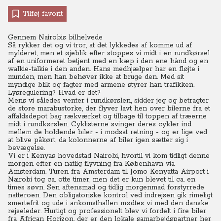
Tilføj favorit
Gennem Nairobis bilhelvede
Så rykker det og vi tror, at det lykkedes af komme ud af
mylderet, men et øjeblik efter stoppes vi midt i en rundkørsel
af en uniformeret betjent med en kæp i den ene hånd og en
walkie-talkie i den anden. Hans medhjælper har en fløjte i
munden, men han behøver ikke at bruge den. Med sit
myndige blik og fagter med armene styrer han trafikken.
Lysregulering? Hvad er det?
Mens vi således venter i rundkørslen, sidder jeg og betragter
de store marabustorke, der flyver lavt hen over bilerne fra et
affaldsdepot bag rækværket og tilbage til toppen af træerne
midt i rundkørslen. Cyklisterne svinger deres cykler ind
mellem de holdende biler - i modsat retning - og er lige ved
at blive påkørt, da kolonnerne af biler igen sætter sig i
bevægelse.
Vi er i Kenyas hovedstad Nairobi, hvortil vi kom tidligt denne
morgen efter en natlig flyvning fra København via
Amsterdam. Turen fra Amsterdam til Jomo Kenyatta Airport i
Nairobi tog ca. otte timer, men det er kun blevet til ca. en
times søvn. Sen aftensmad og tidlig morgenmad forstyrrede
natteroen. Den obligatoriske kontrol ved indrejsen gik rimeligt
smertefrit og ude i ankomsthallen mødtes vi med den danske
rejseleder. Hurtigt og professionelt blev vi fordelt i fire biler
fra African Horizon, der er den lokale samarbejdspartner her