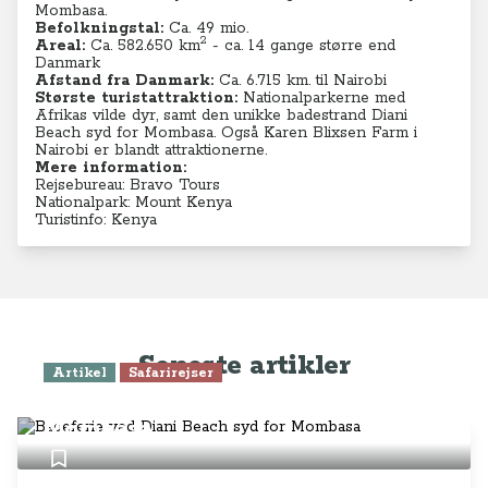
Mombasa.
Befolkningstal:
Ca. 49 mio.
2
Areal:
Ca. 582.650 km
- ca. 14 gange større end
Danmark
Afstand fra Danmark:
Ca. 6.715 km. til Nairobi
Største turistattraktion:
Nationalparkerne med
Afrikas vilde dyr, samt den unikke badestrand Diani
Beach syd for Mombasa. Også Karen Blixsen Farm i
Nairobi er blandt attraktionerne.
Mere information:
Rejsebureau: Bravo Tours
Nationalpark: Mount Kenya
Turistinfo: Kenya
Seneste artikler
Artikel
Safarirejser
Badeferie ved Diani Beach syd for
Mombasa