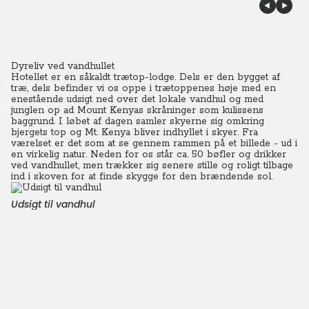
Dyreliv ved vandhullet
Hotellet er en såkaldt trætop-lodge. Dels er den bygget af
træ, dels befinder vi os oppe i trætoppenes høje med en
enestående udsigt ned over det lokale vandhul og med
junglen op ad Mount Kenyas skråninger som kulissens
baggrund. I løbet af dagen samler skyerne sig omkring
bjergets top og Mt. Kenya bliver indhyllet i skyer. Fra
værelset er det som at se gennem rammen på et billede - ud i
en virkelig natur. Neden for os står ca. 50 bøfler og drikker
ved vandhullet, men trækker sig senere stille og roligt tilbage
ind i skoven for at finde skygge for den brændende sol.
Udsigt til vandhul