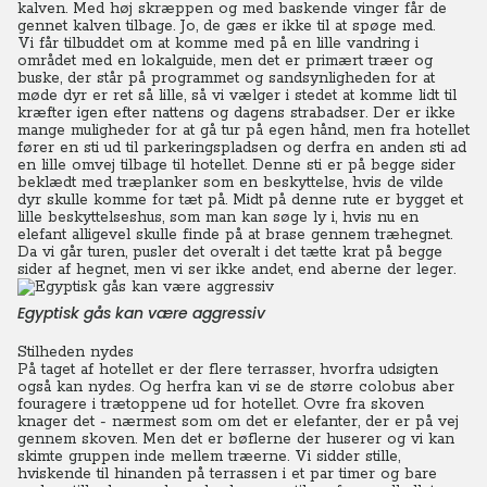
kalven. Med høj skræppen og med baskende vinger får de
gennet kalven tilbage. Jo, de gæs er ikke til at spøge med.
Vi får tilbuddet om at komme med på en lille vandring i
området med en lokalguide, men det er primært træer og
buske, der står på programmet og sandsynligheden for at
møde dyr er ret så lille, så vi vælger i stedet at komme lidt til
kræfter igen efter nattens og dagens strabadser. Der er ikke
mange muligheder for at gå tur på egen hånd, men fra hotellet
fører en sti ud til parkeringspladsen og derfra en anden sti ad
en lille omvej tilbage til hotellet. Denne sti er på begge sider
beklædt med træplanker som en beskyttelse, hvis de vilde
dyr skulle komme for tæt på. Midt på denne rute er bygget et
lille beskyttelseshus, som man kan søge ly i, hvis nu en
elefant alligevel skulle finde på at brase gennem træhegnet.
Da vi går turen, pusler det overalt i det tætte krat på begge
sider af hegnet, men vi ser ikke andet, end aberne der leger.
Egyptisk gås kan være aggressiv
Stilheden nydes
På taget af hotellet er der flere terrasser, hvorfra udsigten
også kan nydes. Og herfra kan vi se de større colobus aber
fouragere i trætoppene ud for hotellet. Ovre fra skoven
knager det - nærmest som om det er elefanter, der er på vej
gennem skoven. Men det er bøflerne der huserer og vi kan
skimte gruppen inde mellem træerne. Vi sidder stille,
hviskende til hinanden på terrassen i et par timer og bare