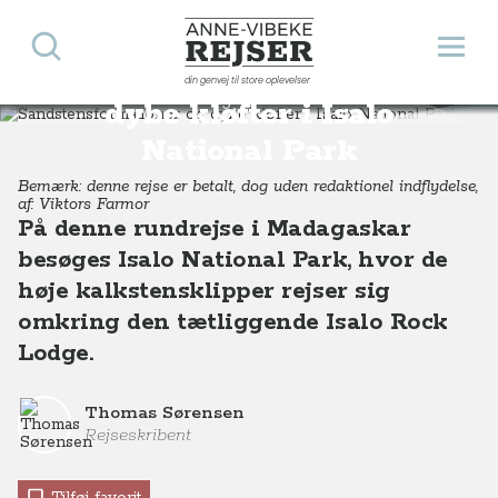
Søg
Åbn 
Anne-Vibeke Rejser
Sandstensformationer og
din genvej til store oplevelser
Destinationer
Afrika
Madagaskar
Sandstensformationer og dybe kløfter i Isalo National Park
dybe kløfter i Isalo
National Park
Bemærk: denne rejse er betalt, dog uden redaktionel indflydelse,
af: Viktors Farmor
På denne rundrejse i Madagaskar
besøges Isalo National Park, hvor de
høje kalkstensklipper rejser sig
omkring den tætliggende Isalo Rock
Lodge.
Thomas Sørensen
Rejseskribent