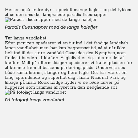
Her er også andre dyr - specielt mange fugle - og det lykkes
at se den smukke, langhalede paradis fluesnapper.
Paradis fluesnapper med de lange halefjer
Tur langs vandløbet
Efter picnicen spadserer vi en tur ind i det frodige landskab
langs vandløbet, men har kun begrænset tid, så vi når ikke
helt ind til det store vandfald Cascades des Nymphes, som
findes i bunden af kløften. Fuglelivet er rigt i denne del af
kløften. Midt på eftermiddagen spadserer vi fra teltpladsen for
at komme frem til bussens parkeringsplads. Undervejs ses
både kamæleoner, slanger og flere fugle. Det har været en
lang, spændende og superflot dag i Isalo National Park og
tilbage på Isalo Rock Lodge nyder vi de røde farver på
klipperne som rammes af lyset fra den nedgående sol.
På fotojagt langs vandløbet