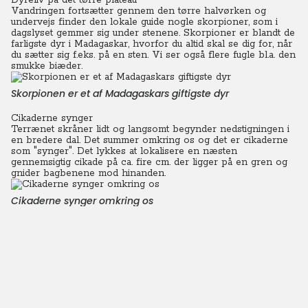
Dyreliv på det tørre plateau
Vandringen fortsætter gennem den tørre halvørken og
undervejs finder den lokale guide nogle skorpioner, som i
dagslyset gemmer sig under stenene. Skorpioner er blandt de
farligste dyr i Madagaskar, hvorfor du altid skal se dig for, når
du sætter sig f.eks. på en sten. Vi ser også flere fugle bl.a. den
smukke biæder.
Skorpionen er et af Madagaskars giftigste dyr
Cikaderne synger
Terrænet skråner lidt og langsomt begynder nedstigningen i
en bredere dal. Det summer omkring os og det er cikaderne
som "synger". Det lykkes at lokalisere en næsten
gennemsigtig cikade på ca. fire cm. der ligger på en gren og
gnider bagbenene mod hinanden.
Cikaderne synger omkring os