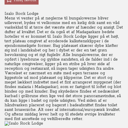
Tilføj favorit
Isalo Rock Lodge
Mens vi venter på at nøglerne til bungalowerne bliver
udleveret, bydes vi velkomne med en kølig drik samt en våd
vaskeklud til at tørre det værste støv af hænder og ansigt. Det
dufter af kvalitet. Det er da også et af Madagaskars bedste
hoteller vi er kommet til. Isalo Rock Lodge ligger på et højt,
tørt plateau omgivet af eroderede kalkstensklipper i de
ejendommeligste former. Bag plateauet skærer dybe kløfter
sig ind i landskabet og her i dybet er der en tæt grøn
bevoksning og et rigt fugleliv. Alle bungalowerne, der er
opført i lysebrune og gyldne sandsten, så de falder ind i de
naturlige omgivelser, ligger på en stribe på hver side af
reception og restaurant, så ingen tager udsigten fra andre.
Værelset er nærmest en suite med egen terrasse og
liggestole ud mod plateauet og klipperne. Det er stort og
meget lækkert indrettet med et fint arrangeret myggenet (der
findes malaria i Madagaskar), som er fastgjort til loftet og blot
bindes op med knuder. Bag skydedøre findes et nedsænket
karbad i gråbrune sten lige ved det store panoramavindue, så
du kan ligge i badet og nyde udsigten. Ved siden af er
håndvasken placeret og bagerst i badeafsnittet findes toilet
samt bruseniche. Alt oser af international/europæisk kvalitet.
Og aftens middag lever helt op til stedets øvrige kvaliteter
med fint anrettede og veltilberedte retter.