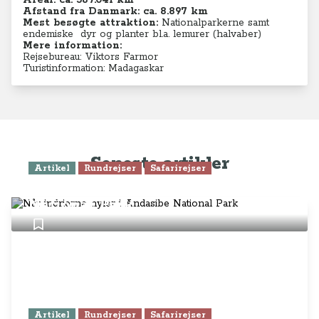
Areal: ca.
587.041 km²
Afstand fra Danmark: ca. 8.897 km
Mest besøgte attraktion:
Nationalparkerne samt
endemiske dyr og planter bl.a. lemurer (halvaber)
Mere information:
Rejsebureau: Viktors Farmor
Turistinformation: Madagaskar
Seneste artikler
Artikel
Rundrejser
Safarirejser
Når indrierne hyler i Andasibe
National Park
Artikel
Rundrejser
Safarirejser