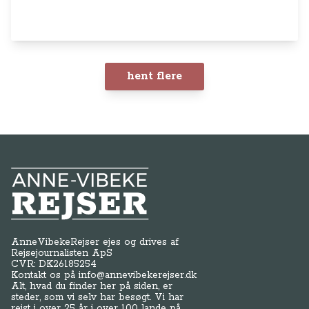
hent flere
Anne-Vibeke Rejser
AnneVibekeRejser ejes og drives af
Rejsejournalisten ApS
CVR: DK
26185254
Kontakt os på
info@annevibekerejser.dk
Alt, hvad du finder her på siden, er
steder, som vi selv har besøgt. Vi har
rejst i over 25 år i over 100 lande på