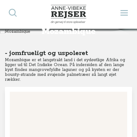
Søg
Åbn 
Anne-Vibeke Rejser
din genvej til store oplevelser
Destinationer
Afrika
Mozambique
Mozambique
- jomfrueligt og uspoleret
Mozambique er et langstrakt land i det sydøstlige Afrika og
ligger ud til Det Indiske Ocean. På indersiden af den lange
kyst findes mangrovefyldte laguner og på kysten er der
bounty-strande med svajende palmetræer så langt øjet
rækker.