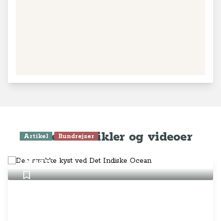
Seneste artikler og videoer
Artikel
Rundrejser
Den smukke kyst ved Det Indiske
Ocean