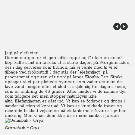
Jagt på elefanter
Denne morgen er vi igen tidligt oppe og får kun en enkelt
kop kaffe samt en tørkiks til at starte dagen på. Morgenmaden,
der i dag serveres som brunch, må vi vente med til vi er
tilbage ved frokosttid!
I dag står der "elefantjagt" på
programmet og turen går nordpå langs Etosha Pan. Straks
opdager vi et par plettede hyæner, som vader gennem det
lave vand i søgen efter et sted at skjule sig for dagens hede,
som er omkring de 45 grader. Atter møder vi de samme dyr
som tidligere set, men stopper naturligvis ikke
altid.
Elefantjagten er gået ind. Vi kan se fodspor og drops i
sandet på stien vi kører ad.
Vi kan se knækkede træer og
raserede buske i vejkanten, så elefanterne må være lige her
omkring. Men vi ser dem ikke, de er som sunket i jorden.
Gemsbuk - Oryx