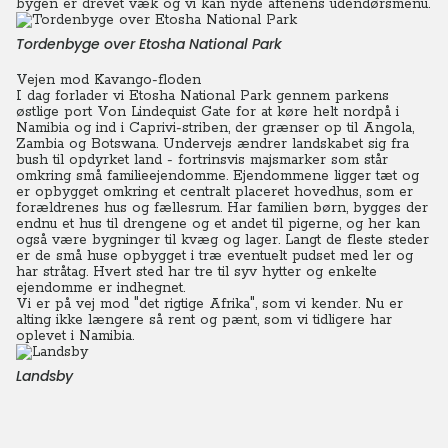
bygen er drevet væk og vi kan nyde aftenens udendørsmenu.
Tordenbyge over Etosha National Park
Vejen mod Kavango-floden
I dag forlader vi Etosha National Park gennem parkens
østlige port Von Lindequist Gate for at køre helt nordpå i
Namibia og ind i Caprivi-striben, der grænser op til Angola,
Zambia og Botswana. Undervejs ændrer landskabet sig fra
bush til opdyrket land - fortrinsvis majsmarker som står
omkring små familieejendomme.
Ejendommene ligger tæt og
er opbygget omkring et centralt placeret hovedhus, som er
forældrenes hus og fællesrum. Har familien børn, bygges der
endnu et hus til drengene og et andet til pigerne, og her kan
også være bygninger til kvæg og lager.
Langt de fleste steder
er de små huse opbygget i træ eventuelt pudset med ler og
har stråtag. Hvert sted har tre til syv hytter og enkelte
ejendomme er indhegnet.
Vi er på vej mod "det rigtige Afrika", som vi kender. Nu er
alting ikke længere så rent og pænt, som vi tidligere har
oplevet i Namibia.
Landsby