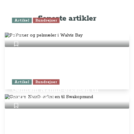
Seneste artikler
Artikel
Rundrejser
Pelikaner og pelssæler i Walvis
Bay
Artikel
Rundrejser
Gennem Namib-ørkenen til
Swakopmund