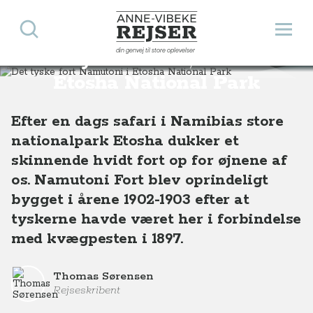
Søg
Åbn 
Anne-Vibeke Rejser
din genvej til store oplevelser
Det tyske fort Namutoni i
Destinationer
Afrika
Namibia
Det tyske fort Namutoni i Etosha National Park
Etosha National Park
Efter en dags safari i Namibias store
nationalpark Etosha dukker et
skinnende hvidt fort op for øjnene af
os. Namutoni Fort blev oprindeligt
bygget i årene 1902-1903 efter at
tyskerne havde været her i forbindelse
med kvægpesten i 1897.
Thomas Sørensen
Rejseskribent