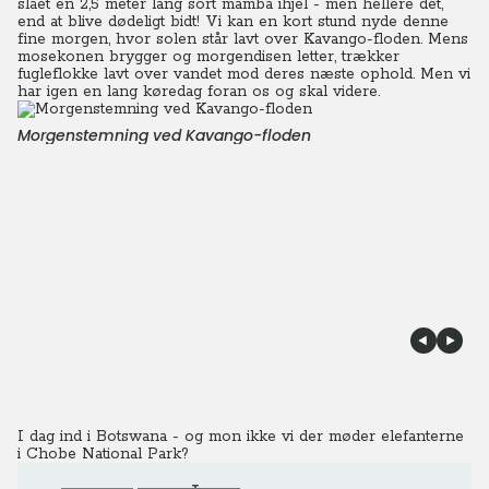
slået en 2,5 meter lang sort mamba ihjel - men hellere det,
end at blive dødeligt bidt! Vi kan en kort stund nyde denne
fine morgen, hvor solen står lavt over Kavango-floden. Mens
mosekonen brygger og morgendisen letter, trækker
fugleflokke lavt over vandet mod deres næste ophold. Men vi
har igen en lang køredag foran os og skal videre.
Morgenstemning ved Kavango-floden
I dag ind i Botswana - og mon ikke vi der møder elefanterne
i
Chobe National Park
?