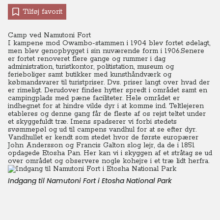
Tilføj favorit
Camp ved Namutoni Fort
I kampene mod Owambo-stammen i 1904 blev fortet ødelagt,
men blev genopbygget i sin nuværende form i 1906.Senere
er fortet renoveret flere gange og rummer i dag
administration, turistkontor, politistation, museum og
ferieboliger samt butikker med kunsthåndværk og
købmandsvarer til turistpriser. Dvs. priser langt over hvad der
er rimeligt.
Derudover findes hytter spredt i området samt en
campingplads med pæne faciliteter. Hele området er
indhegnet for at hindre vilde dyr i at komme ind. Teltlejeren
etableres og denne gang får de fleste af os rejst teltet under
et skyggefuldt træ. Imens spadserer vi forbi stedets
svømmepøl og ud til campens vandhul for at se efter dyr.
Vandhullet er kendt som stedet hvor de første europærer
John Andersson og Francis Galton slog lejr, da de i 1851
opdagede Etosha Pan.
Her kan vi i skyggen af et stråtag se ud
over området og observere nogle kohejre i et træ lidt herfra.
Indgang til Namutoni Fort i Etosha National Park