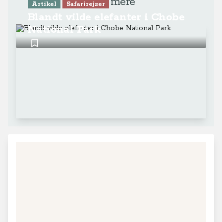
Læs mere
Artikel
Safarirejser
Blandt vilde elefanter i Chobe
National Park