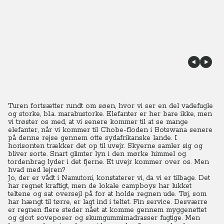
Turen fortsætter rundt om søen, hvor vi ser en del vadefugle
og storke, bl.a. marabustorke.
Elefanter er her bare ikke, men
vi trøster os med, at vi senere kommer til at se mange
elefanter, når vi kommer til Chobe-floden i Botswana senere
på denne rejse gennem otte sydafrikanske lande. I
horisonten trækker det op til uvejr. Skyerne samler sig og
bliver sorte. Snart glimter lyn i den mørke himmel og
tordenbrag lyder i det fjerne. Et uvejr kommer over os. Men
hvad med lejren?
Jo, der er vådt i Namutoni, konstaterer vi, da vi er tilbage. Det
har regnet kraftigt, men de lokale campboys har lukket
teltene og sat oversejl på for at holde regnen ude.
Tøj, som
har hængt til tørre, er lagt ind i teltet. Fin service. Desværre
er regnen flere steder nået at komme gennem myggenettet
og gjort soveposer og skumgummimadrasser fugtige. Men