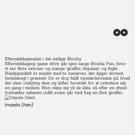
Eftermiddagssafari i det østlige Etosha
Eftermiddagens game drive går igen langs Etosha Pan, hvor
vi ser flere zebraer og mange giraffer, impalaer og fugle.
Højdepunktet er mødet med to hanløver, der ligger dovent,
henslængt i græsset. De er dog fuldt opmærksomme på, hvad
der sker omkring dem og løfter hovedet for at orientere sig
en gang i mellem. Men rejse sig vil de ikke, så efter en stund
fortsætter safarien indtil solen går ned bag en flok giraffer.
Impala (han)