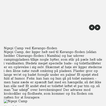
Ngepi Camp ved Kavango-floden
Ngepi Camp, der ligger helt ned til Kavango-floden (sådan
hedder Okavango-floden i Namibia) og har udover
campingpladsen tillige nogle hytter, som står på pæle helt ude
i vandkanten.
Stedets meget specielle bade- og toiletfaciliteter
er en oplevelse i sig selv. Skærmet af høje siv ligger stederne
i den åbne natur rundt omkring på pladsen.
Planter gror op
langs wc’et og badet foregår under en palme! Et spøjst sted
fuld af humor. F.eks. kan han og hun gå på toilet sammen -
men hans sæde er spændt fast med en hængelås, så det ikke
kan slås ned!
Et andet sted er toilettet løftet et par trin op, så
man "har udsigt" over bevoksningen!
Der advares mod
krokodiller og flodheste, som kommer op fra floden om
natten for at fouragere.