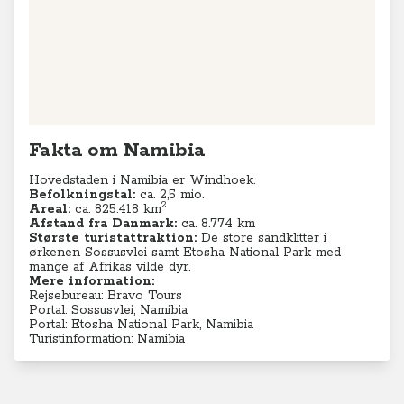
Fakta om Namibia
Hovedstaden i Namibia er Windhoek.
Befolkningstal:
ca.
2,5 mio.
2
Areal:
ca. 825.418
km
Afstand fra Danmark:
ca. 8.774 km
Største turistattraktion:
De store sandklitter i
ørkenen Sossusvlei samt Etosha National Park med
mange af Afrikas vilde dyr.
Mere information:
Rejsebureau: Bravo Tours
Portal: Sossusvlei, Namibia
Portal: Etosha National Park, Namibia
Turistinformation: Namibia