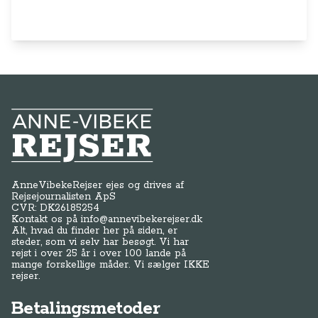
Anne-Vibeke Rejser
AnneVibekeRejser ejes og drives af
Rejsejournalisten ApS
CVR: DK
26185254
Kontakt os på
info@annevibekerejser.dk
Alt, hvad du finder her på siden, er
steder, som vi selv har besøgt. Vi har
rejst i over 25 år i over 100 lande på
mange forskellige måder. Vi sælger IKKE
rejser.
Betalingsmetoder