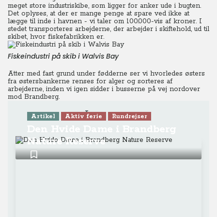
meget store industriskibe, som ligger for anker ude i bugten.
Det oplyses, at der er mange penge at spare ved ikke at
lægge til inde i havnen - vi taler om 100.000-vis af kroner. I
stedet transporteres arbejderne, der arbejder i skiftehold, ud til
skibet, hvor fiskefabrikken er.
Fiskeindustri på skib i Walvis Bay
Atter med fast grund under fødderne ser vi hvorledes østers
fra østersbankerne renses for alger og sorteres af
arbejderne, inden vi igen sidder i busserne på vej nordover
mod Brandberg.
Læs mere
Artikel
Aktiv ferie
Rundrejser
Den Hvide Dame i Brandberg
Nature Reserve