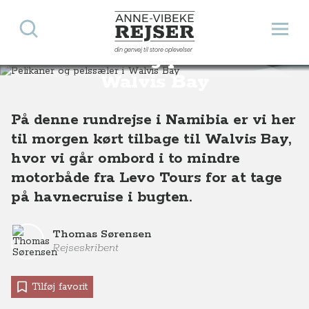
Søg
Åbn 
Anne-Vibeke Rejser
din genvej til store oplevelser
Pelikaner og pelssæler i
Destinationer
Afrika
Namibia
Pelikaner og pelssæler i Walvis Bay
Walvis Bay
På denne rundrejse i Namibia er vi her
til morgen kørt tilbage til Walvis Bay,
hvor vi går ombord i to mindre
motorbåde fra Levo Tours for at tage
på havnecruise i bugten.
Thomas Sørensen
Rejseskribent
Tilføj favorit