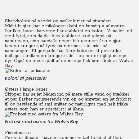
Skarvkoloni på vandet og sælkolonier på stranden
Midt i bugten har ornitologer skabt en kunstig ø af svære
bjælker, hvor skarverne har etableret en koloni. Vi sejler ind
mod fyret, som da det blev etableret stod yderst på
sandrevlen, men sandaflejringer har gennem årene gjort
tangen længere, så fyret nu nærmest står midt på
sandtangen.
Til gengæld har flere kolonier af pelssæler
indtaget sandtangen længere ude - og her er rigtigt mange
dyr. Også de trives godt af de mange fisk som findes i Walvis
Bay.
Koloni af pelssæler
Østers i lange baner
Skipper har sejlet båden ind på mere stille vand og trækker
et par flasker mousserende vin op og anretter en let frokost
til os bestående af små snitter og naturligvis med helt friske
østers, som han er specialist i at åbne.
Frokost med østers fra Walvis Bay
Fiskeindustri
Før vi er tilbage i havnen kommer vi tæt forbi et af flere