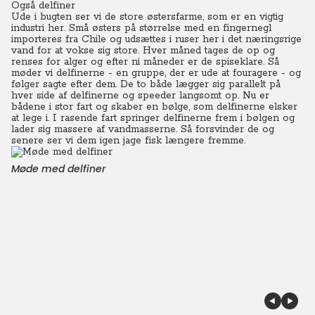
Også delfiner
Ude i bugten ser vi de store østersfarme, som er en vigtig
industri her. Små østers på størrelse med en fingernegl
importeres fra Chile og udsættes i ruser her i det næringsrige
vand for at vokse sig store. Hver måned tages de op og
renses for alger og efter ni måneder er de spiseklare. Så
møder vi delfinerne - en gruppe, der er ude at fouragere - og
følger sagte efter dem. De to både lægger sig parallelt på
hver side af delfinerne og speeder langsomt op. Nu er
bådene i stor fart og skaber en bølge, som delfinerne elsker
at lege i. I rasende fart springer delfinerne frem i bølgen og
lader sig massere af vandmasserne. Så forsvinder de og
senere ser vi dem igen jage fisk længere fremme.
Møde med delfiner