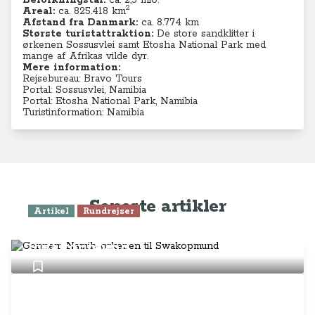
Befolkningstal:
ca.
2,5 mio.
2
Areal:
ca. 825.418
km
Afstand fra Danmark:
ca. 8.774 km
Største turistattraktion:
De store sandklitter i
ørkenen Sossusvlei samt Etosha National Park med
mange af Afrikas vilde dyr.
Mere information:
Rejsebureau: Bravo Tours
Portal: Sossusvlei, Namibia
Portal: Etosha National Park, Namibia
Turistinformation: Namibia
Seneste artikler
Artikel
Rundrejser
Gennem Namib-ørkenen til
Swakopmund