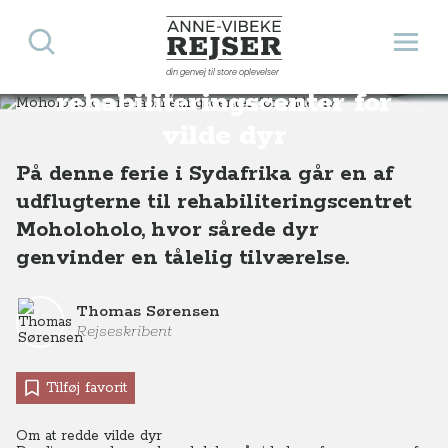
Søg
Åbn 
Anne-Vibeke Rejser
Moholoholo -
din genvej til store oplevelser
Destinationer
Afrika
Sydafrika
Moholoholo - rehabiliteringscenter for vilde dyr, Sydafrika
rehabiliteringscenter for
vilde dyr
På denne ferie i Sydafrika går en af
udflugterne til rehabiliteringscentret
Moholoholo, hvor sårede dyr
genvinder en tålelig tilværelse.
Thomas Sørensen
Rejseskribent
Tilføj favorit
Om at redde vilde dyr