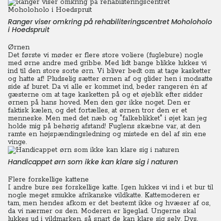
Ranger viser omkring på rehabiliteringscentret Moholoholo
i Hoedspruit
Ørnen
Det første vi møder er flere store voliere (fuglebure) nogle
med ørne andre med gribbe. Med lidt bange blikke lukkes vi
ind til den store sorte ørn. Vi bliver bedt om at tage kasketter
og hatte af! Pludselig sætter ørnen af og glider hen i modsatte
side af buret.
Da vi alle er kommet ind, beder rangeren én af
gæsterne om at tage kasketten på og et øjeblik efter sidder
ørnen på hans hoved. Men den gør ikke noget. Den er
faktisk kælen, og det fortælles, at ørnen tror den er et
menneske. Men med det næb og "falkeblikket" i øjet kan jeg
holde mig på behørig afstand!
Fuglens skæbne var, at den
ramte en højspændingsledning og mistede en del af sin ene
vinge.
Handicappet ørn som ikke kan klare sig i naturen
Flere forskellige kattene
I andre bure ses forskellige katte.
Igen lukkes vi ind i et bur til
nogle meget smukke afrikanske vildkatte. Kattemoderen er
tam, men hendes afkom er det bestemt ikke og hvæser af os,
da vi nærmer os den. Moderen er ligeglad. Ungerne skal
lukkes ud i vildmarken, så snart de kan klare sig selv. Dvs.