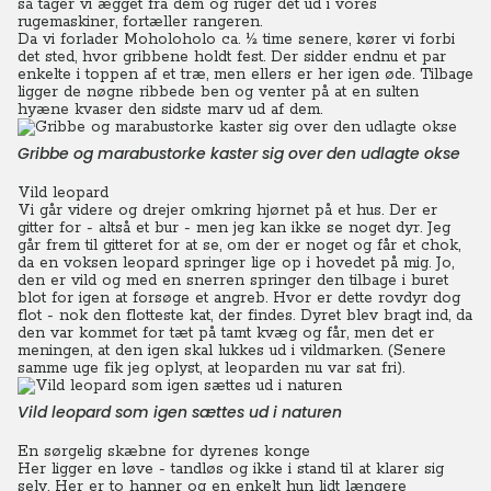
så tager vi ægget fra dem og ruger det ud i vores
rugemaskiner, fortæller rangeren.
Da vi forlader Moholoholo ca. ½ time senere, kører vi forbi
det sted, hvor gribbene holdt fest. Der sidder endnu et par
enkelte i toppen af et træ, men ellers er her igen øde. Tilbage
ligger de nøgne ribbede ben og venter på at en sulten
hyæne kvaser den sidste marv ud af dem.
Gribbe og marabustorke kaster sig over den udlagte okse
Vild leopard
Vi går videre og drejer omkring hjørnet på et hus. Der er
gitter for - altså et bur - men jeg kan ikke se noget dyr. Jeg
går frem til gitteret for at se, om der er noget og får et chok,
da en voksen leopard springer lige op i hovedet på mig.
Jo,
den er vild og med en snerren springer den tilbage i buret
blot for igen at forsøge et angreb.
Hvor er dette rovdyr dog
flot - nok den flotteste kat, der findes. Dyret blev bragt ind, da
den var kommet for tæt på tamt kvæg og får, men det er
meningen, at den igen skal lukkes ud i vildmarken. (Senere
samme uge fik jeg oplyst, at leoparden nu var sat fri).
Vild leopard som igen sættes ud i naturen
En sørgelig skæbne for dyrenes konge
Her ligger en løve - tandløs og ikke i stand til at klarer sig
selv. Her er to hanner og en enkelt hun lidt længere