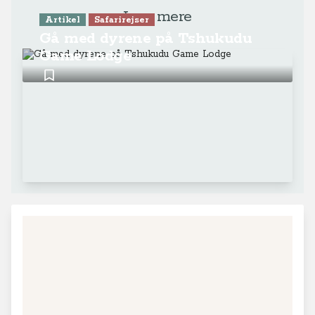
Læs mere
Artikel
Safarirejser
Gå med dyrene på Tshukudu
Game Lodge