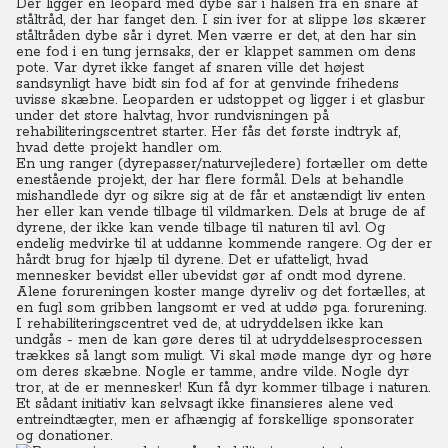
Der ligger en leopard med dybe sår i halsen fra en snare af
ståltråd, der har fanget den. I sin iver for at slippe løs skærer
ståltråden dybe sår i dyret. Men værre er det, at den har sin
ene fod i en tung jernsaks, der er klappet sammen om dens
pote. Var dyret ikke fanget af snaren ville det højest
sandsynligt have bidt sin fod af for at genvinde frihedens
uvisse skæbne. Leoparden er udstoppet og ligger i et glasbur
under det store halvtag, hvor rundvisningen på
rehabiliteringscentret starter. Her fås det første indtryk af,
hvad dette projekt handler om.
En ung ranger (dyrepasser/naturvejledere) fortæller om dette
enestående projekt, der har flere formål. Dels at behandle
mishandlede dyr og sikre sig at de får et anstændigt liv enten
her eller kan vende tilbage til vildmarken. Dels at bruge de af
dyrene, der ikke kan vende tilbage til naturen til avl. Og
endelig medvirke til at uddanne kommende rangere.
Og der er
hårdt brug for hjælp til dyrene. Det er ufatteligt, hvad
mennesker bevidst eller ubevidst gør af ondt mod dyrene.
Alene forureningen koster mange dyreliv og det fortælles, at
en fugl som gribben langsomt er ved at uddø pga. forurening.
I rehabiliteringscentret ved de, at udryddelsen ikke kan
undgås - men de kan gøre deres til at udryddelsesprocessen
trækkes så langt som muligt. Vi skal møde mange dyr og høre
om deres skæbne. Nogle er tamme, andre vilde. Nogle dyr
tror, at de er mennesker! Kun få dyr kommer tilbage i naturen.
Et sådant initiativ kan selvsagt ikke finansieres alene ved
entreindtægter, men er afhængig af forskellige sponsorater
og donationer.