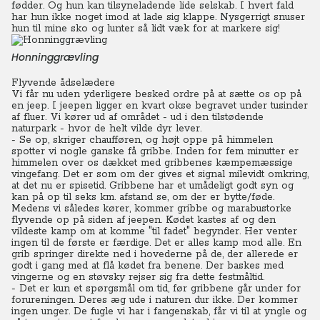
fødder. Og hun kan tilsyneladende lide selskab. I hvert fald
har hun ikke noget imod at lade sig klappe.
Nysgerrigt snuser
hun til mine sko og lunter så lidt væk for at markere sig!
Honninggrævling
Flyvende ådselædere
Vi får nu uden yderligere besked ordre på at sætte os op på
en jeep. I jeepen ligger en kvart okse begravet under tusinder
af fluer. Vi kører ud af området - ud i den tilstødende
naturpark - hvor de helt vilde dyr lever.
- Se op, skriger chaufføren, og højt oppe på himmelen
spotter vi nogle ganske få gribbe.
Inden for fem minutter er
himmelen over os dækket med gribbenes kæmpemæssige
vingefang. Det er som om der gives et signal milevidt omkring,
at det nu er spisetid. Gribbene har et umådeligt godt syn og
kan på op til seks km. afstand se, om der er bytte/føde.
Medens vi således kører, kommer gribbe og marabustorke
flyvende op på siden af jeepen. Kødet kastes af og den
vildeste kamp om at komme "til fadet" begynder. Her venter
ingen til de første er færdige. Det er alles kamp mod alle. En
grib springer direkte ned i hovederne på de, der allerede er
godt i gang med at flå kødet fra benene. Der baskes med
vingerne og en støvsky rejser sig fra dette festmåltid.
- Det er kun et spørgsmål om tid, før gribbene går under for
forureningen. Deres æg ude i naturen dur ikke. Der kommer
ingen unger. De fugle vi har i fangenskab, får vi til at yngle og