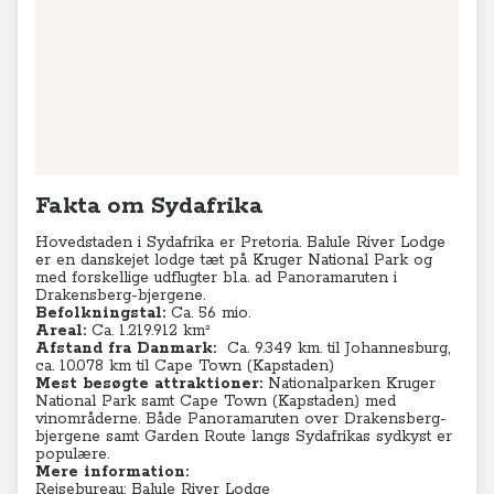
Fakta om Sydafrika
Hovedstaden i Sydafrika er Pretoria. Balule River Lodge
er en danskejet lodge tæt på Kruger National Park og
med forskellige udflugter bl.a. ad Panoramaruten i
Drakensberg-bjergene.
Befolkningstal:
Ca. 56 mio.
Areal:
Ca. 1.219.912 km²
Afstand fra Danmark:
C
a. 9.349 km. til Johannesburg,
ca. 10.078 km til Cape Town (Kapstaden)
Mest besøgte attraktioner:
Nationalparken Kruger
National Park samt Cape Town (Kapstaden) med
vinområderne. Både Panoramaruten over Drakensberg-
bjergene samt Garden Route langs Sydafrikas sydkyst er
populære.
Mere information:
Rejsebureau: Balule River Lodge