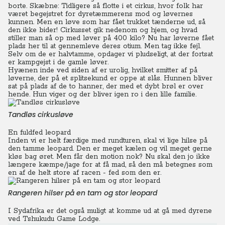
borte.
Skæbne: Tidligere så flotte i et cirkus, hvor folk har
været begejstret for dyretæmmerens mod og løvernes
kunnen. Men en løve som har fået trukket tænderne ud, så
den ikke bider!
Cirkusset gik nedenom og hjem, og hvad
stiller man så op med løver på 400 kilo? Nu har løverne fået
plads her til at gennemleve deres otium. Men tag ikke fejl.
Selv om de er halvtamme, opdager vi pludseligt, at der fortsat
er kampgejst i de gamle løver.
Hyænen inde ved siden af er urolig, hvilket smitter af på
løverne, der på et splitsekund er oppe at slås. Hunnen bliver
sat på plads af de to hanner, der med et dybt brøl er over
hende. Hun viger og der bliver igen ro i den lille familie.
Tandløs cirkusløve
En fuldfed leopard
Inden vi er helt færdige med rundturen, skal vi lige hilse på
den tamme leopard. Den er meget kælen og vil meget gerne
kløs bag øret. Men får den motion nok? Nu skal den jo ikke
længere kæmpe/jage for at få mad, så den må betegnes som
en af de helt store af racen - fed som den er.
Rangeren hilser på en tam og stor leopard
I Sydafrika er det også muligt at komme ud at gå med dyrene
ved Tshukudu Game Lodge.