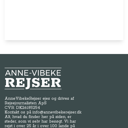
Anne-Vibeke Rejser
AnneVibekeRejser ejes og drives af
Rejsejournalisten ApS
CVR: DK
26185254
Kontakt os på
info@annevibekerejser.dk
Alt, hvad du finder her på siden, er
steder, som vi selv har besøgt. Vi har
rejst i over 25 år i over 100 lande på