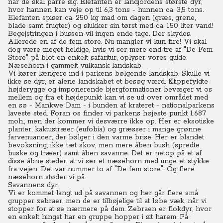
når de skal parre sig. Elefanten er landjordens største dyr,
hvor hannen kan veje op til 6,3 tons - hunnen ca. 3,5 tons.
Elefanten spiser ca. 250 kg mad om dagen (græs, grene,
blade samt frugter) og slukker sin tørst med ca. 150 liter vand!
Begejstringen i bussen vil ingen ende tage. Der skydes.
Allerede en af de fem store. Nu mangler vi kun fire! Vi skal
dog være meget heldige, hvis vi ser mere end tre af "De Fem
Store" på blot en enkelt safaritur, oplyser vores guide.
Næsehorn i gammelt vulkansk landskab
Vi kører længere ind i parkens bølgende landskab. Skulle vi
ikke se dyr, er alene landskabet et besøg værd. Klippefyldte
højderygge og imponerende bjergformationer bevæger vi os
mellem og fra et højdepunkt kan vi se ud over området med
en sø - Mankwe Dam - i bunden af krateret - nationalparkens
laveste sted. Foran os finder vi parkens højeste punkt 1.687
moh., men der kommer vi desværre ikke op. Her er eksotiske
planter, kaktustræer (eufobia) og græsser i mange grønne
farvenuancer, der bølger i den varme brise. Her er blandet
bevoksning, ikke tæt skov, men mere åben bush (spredte
buske og træer) samt åben savanne. Det er netop på et af
disse åbne steder, at vi ser et næsehorn med unge et stykke
fra vejen. Det var nummer to af "De fem store". Og flere
næsehorn støder vi på.
Savannens dyr
Vi er kommet langt ud på savannen og her går flere små
grupper zebraer, men de er tilbøjelige til at løbe væk, når vi
stopper for at se nærmere på dem. Zebraen er flokdyr, hvor
en enkelt hingst har en gruppe hopper i sit harem. På