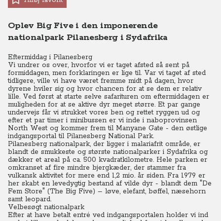
Tilføj favorit
Oplev Big Five i den imponerende
nationalpark Pilanesberg i Sydafrika
Eftermiddag i Pilanesberg
Vi undrer os over, hvorfor vi er taget afsted så sent på
formiddagen, men forklaringen er lige til. Var vi taget af sted
tidligere, ville vi have været fremme midt på dagen, hvor
dyrene hviler sig og hvor chancen for at se dem er relativ
lille.
Ved først at starte selve safarituren om eftermiddagen er
muligheden for at se aktive dyr meget større. Et par gange
undervejs får vi strukket vores ben og rettet ryggen ud og
efter et par timer i minibussen er vi inde i naboprovinsen
North West og kommer frem til Manyane Gate - den østlige
indgangsportal til Pilanesberg National Park.
Pilanesberg nationalpark, der ligger i malariafrit område, er
blandt de smukkeste og største nationalparker i Sydafrika og
dækker et areal på ca. 500 kvadratkilometre. Hele parken er
omkranset af fire mindre bjergkæder, der stammer fra
vulkansk aktivitet for mere end 1,2 mio. år siden. Fra 1979 er
her skabt en levedygtig bestand af vilde dyr - blandt dem "De
Fem Store" (The Big Five) – løve, elefant, bøffel, næsehorn
samt leopard.
Velbesøgt nationalpark
Efter at have betalt entré ved indgangsportalen holder vi ind