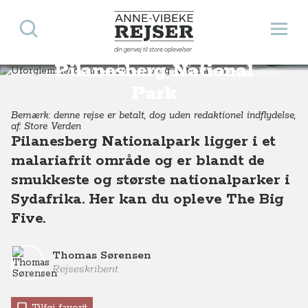
Søg
Åbn 
Anne-Vibeke Rejser
Uforglemmelig safari i
din genvej til store oplevelser
Destinationer
Afrika
Sydafrika
Uforglemmelig safari i Pilanesberg National Park, Sydafrika
Pilanesberg National
Park
Bemærk: denne rejse er betalt, dog uden redaktionel indflydelse,
af: Store Verden
Pilanesberg Nationalpark ligger i et
malariafrit område og er blandt de
smukkeste og største nationalparker i
Sydafrika. Her kan du opleve The Big
Five.
Thomas Sørensen
Rejseskribent