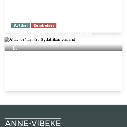
Artikel
Rundrejser
Ædle dråber fra Sydafrikas
vinland