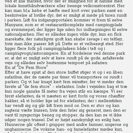
ved et lille marked, hvor der er mulighed for at handle med
lokale kunsthåndværkere eller besøge velkomstcentret. Her
kan man bl.a. købe et hæfte med kort over parken samt en
beskrivelse af hvilke dyr, det er muligt at møde på turen rundt
i parken. Lidt fra indgangsportalen kommer vi frem til selve
Manyane, som er et restaurantkompleks med campingplads
og svømmepøl, der ligger lige uden for indhegningen til selve
nationalparken. Her er således ingen vilde dyr, kun en flok
marekatte, der naturligvis godt kan skabe ravage i en teltlejr,
hvis man ikke passer lidt på. Dette er et velbesøgt sted. Her
ligger flere folk på campingpladsen både i telt og i
campingvogn/autocampere.
En af fordelene ved denne park
er, at det er muligt selv at køre rundt på de gode, asfalterede
veje og således selv bestemme tempoet på safarien.
En af "De Fem Store"
Efter at have spist af den store buffet stiger vi op i en åben
safaribus, der de næste par timer vil transportere os rundt i
parken. Og vi har knapt kørt fem minutter, før vi møder den
første af "de fem store" - elefanten.
Inde i vejsiden bag et træ
kun nogle ganske få meter fra vejen står en kæmpe. Vi ser
først elefanten, da vi næsten er kørt forbi og vores chauffør
bakker, så vi holder lige ud for elefanten, der i mellemtiden
har vendt sig og går lidt frem mod os. Den er stor og kan
sagtens vælte bussen, hvis den føler sig generet, men den er
vant til nysgerrige besøg og stopper, da den kan se vi ikke
udgør nogen trussel.
Det er højst sandsynligt en enlig han.
Hunnerne går oftest i grupper med andre hunner, ungerne og
unghannerne. De voksne han- og hunelefanter mødes kun,