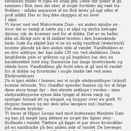
savannen finder vi også en enlig gnu. Disse dyr plejer at gå
sammen i flok, men det sker, at nogle forvilder sig væk fra
flokken - måske separeret af en flok løver på jagt efter et
godt måltid. Her er dog ikke skyggen af en løve!
I skjul
Vi kører ned ved Makorwane Dam - en anden mindre sø -
hvor det er muligt at sætte sig i et skjul og derfra betragte
dyrene, når de kommer ned for at drikke.
Det er nu heller
ikke så dårligt selv at få slukket tørsten i den brændende
hede.
Inde fra skjulet kan vi se en enlig vandbuk (waterbuck)
komme gående på den anden side af vandet. Vandbukken er
en stor antilope, der kan måle 135 cm. ved skulderen. Dens
langhårede pels er gråbrun og på bagdelen har den en
karakteristisk hvid ring. Hannerne har lange lyreformede og
rillede horn. Vandbukken går forbi uden at gå ned til vandet
for at drikke og forsvinder i nogle buske tæt ved søen.
Elsdyrantiloper
Da vi igen sidder i bussen, ser vi nogle elsdyrantiloper (eland)
komme løbende. Vor chauffør speeder bussen op for at følge
disse store tunge dyr - den største antilope i verden - men
elsdyrantiloperne synes ikke tynget af deres vægt og
springer fremad let og elegant, og hopper over en grøft. Vi
stopper bussen og ser dem løbe længere ind i bushen.
Det største krybdyr
Vi kører af Hippo Loope ned mod kratersøen Mankwe Dam
og kan på meget lang afstand se noget der ligner sten -
flodheste i vandet. Tættere på ligger et par store krokodiller
på en sandbanke på den anden side af vandet. De bevæger