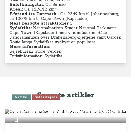
National Park og Welgevonden.
Befolkningstal:
Ca. 56 mio.
Areal:
Ca. 1.219.912 km²
Afstand fra Danmark:
C
a. 9.349 km til Johannesburg,
ca. 10.078 km til Cape Town (Kapstaden)
Mest besøgte attraktioner i
Sydafrika:
Nationalparken Kruger National Park samt
Cape Town (Kapstaden) med vinområderne. Både
Panoramaruten over Drakensberg-bjergene samt Garden
Route langs Sydafrikas sydkyst er populære.
Mere information:
Rejsebureau: Store Verden
Turistinformation: Sydafrika
Seneste artikler
Artikel
Safarirejser
Oplevelser i området ved
Matswani Safari Lodge i Sydafrika