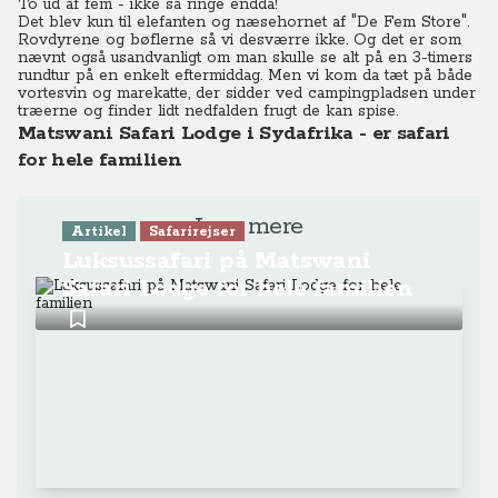
To ud af fem - ikke så ringe endda!
Det blev kun til elefanten og næsehornet af "De Fem Store".
Rovdyrene og bøflerne så vi desværre ikke. Og det er som
nævnt også usandvanligt om man skulle se alt på en 3-timers
rundtur på en enkelt eftermiddag.
Men vi kom da tæt på både
vortesvin og marekatte, der sidder ved campingpladsen under
træerne og finder lidt nedfalden frugt de kan spise.
Matswani Safari Lodge i Sydafrika - er safari
for hele familien
Læs mere
Artikel
Safarirejser
Luksussafari på Matswani
Safari Lodge for hele familien