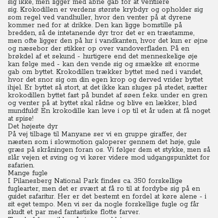
sig ikke, men ligger med åbne gab for at ventilere
sig.
Krokodillen er verdens største krybdyr og opholder sig
som regel ved vandhuller, hvor den venter på at dyrene
kommer ned for at drikke. Den kan ligge bomstille på
bredden, så de intetanende dyr tror det er en træstamme,
men ofte ligger den på lur i vandkanten, hvor det kun er øjne
og næsebor der stikker op over vandoverfladen.
På en
brøkdel af et sekund - hurtigere end det menneskelige øje
kan følge med - kan den vende sig og smække sit enorme
gab om byttet. Krokodillen trækker byttet med ned i vandet,
hvor det snor sig om din egen krop og derved vrider byttet
ihjel.
Er byttet så stort, at det ikke kan sluges på stedet, sætter
krokodillen byttet fast på bundet af søen f.eks. under en gren
og venter på at byttet skal rådne og blive en lækker, blød
mundfuld! En krokodille kan leve i op til et år uden at få noget
at spise!
Det højeste dyr
På vej tilbage til Manyane ser vi en gruppe giraffer, der
næsten som i slowmotion galoperer gennem det høje, gule
græs på skråningen foran os. Vi følger dem et stykke, men så
slår vejen et sving og vi kører videre mod udgangspunktet for
safarien.
Mange fugle
I Pilanesberg National Park findes ca. 350 forskellige
fuglearter, men det er svært at få ro til at fordybe sig på en
guidet safaritur.
Her er det bestemt en fordel at køre alene - i
sit eget tempo. Men vi ser da nogle forskellige fugle og får
skudt et par med fantastiske flotte farver.