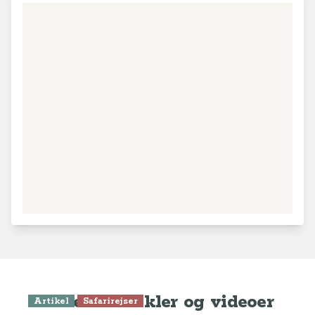
Seneste artikler og videoer
Artikel
Safarirejser