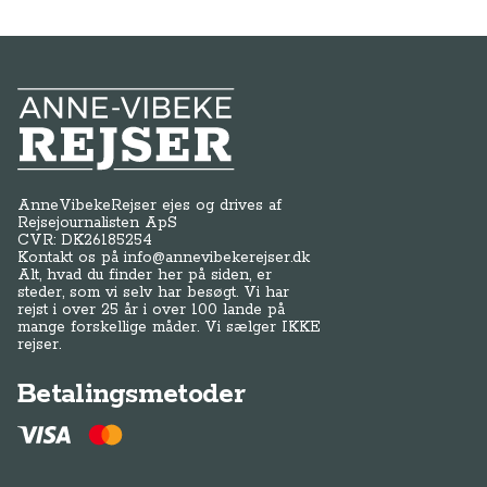
Anne-Vibeke Rejser
AnneVibekeRejser ejes og drives af
Rejsejournalisten ApS
CVR: DK
26185254
Kontakt os på
info@annevibekerejser.dk
Alt, hvad du finder her på siden, er
steder, som vi selv har besøgt. Vi har
rejst i over 25 år i over 100 lande på
mange forskellige måder. Vi sælger IKKE
rejser.
Betalingsmetoder