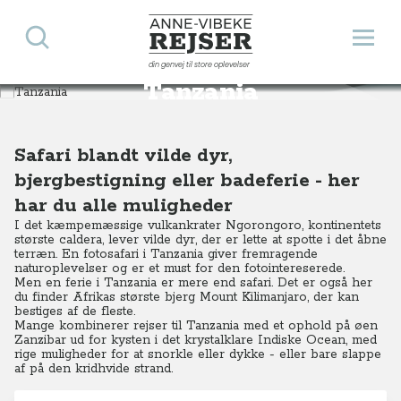
Søg
Åbn 
Anne-Vibeke Rejser
din genvej til store oplevelser
Destinationer
Afrika
Tanzania
Tanzania
Safari blandt vilde dyr,
bjergbestigning eller badeferie - her
har du alle muligheder
I det kæmpemæssige vulkankrater Ngorongoro, kontinentets
største caldera, lever vilde dyr, der er lette at spotte i det åbne
terræn. En fotosafari i Tanzania giver fremragende
naturoplevelser og er et must for den fotointereserede.
Men en ferie i Tanzania er mere end safari. Det er også her
du finder Afrikas største bjerg Mount Kilimanjaro, der kan
bestiges af de fleste.
Mange kombinerer rejser til Tanzania med et ophold på øen
Zanzibar ud for kysten i det krystalklare Indiske Ocean, med
rige muligheder for at snorkle eller dykke - eller bare slappe
af på den kridhvide strand.