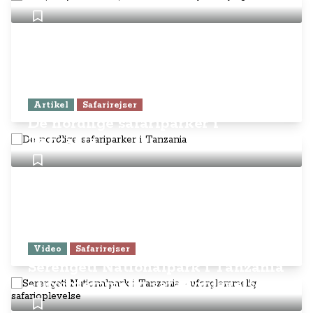
Artikel
Safarirejser
De nordlige safariparker i
Tanzania
Video
Safarirejser
Serengeti Nationalpark i Tanzania
- uforglemmelig safarioplevelse