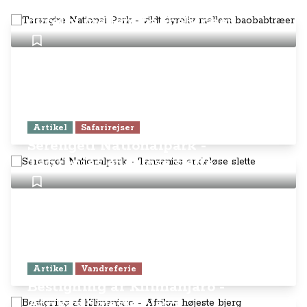
Tarangire National Park - vildt
dyreliv mellem baobabtræer
Artikel
Safarirejser
Serengeti Nationalpark -
Tanzanias endeløse slette
Artikel
Vandreferie
Bestigning af Kilimanjaro -
Afrikas højeste bjerg