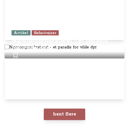
Artikel
Safarirejser
Ngorongorokrateret - et paradis
for vilde dyr
hent flere