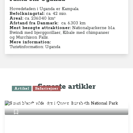
Hovedstaden i Uganda er Kampala.
Befolkningstal:
ca. 42 mio.
Areal:
ca. 236.040 km²
Afstand fra Danmark:
ca. 6.303 km
Mest besøgte attraktioner:
Nationalparkerne bl.a.
Bwindi med bjerggorillaer, Kibale med chimpanser
og Murchison Falls.
Mere information:
Turistinformation: Uganda
Seneste artikler
Artikel
Safarirejser
Safari blandt vilde dyr i Queen
Elizabeth National Park