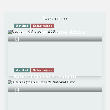
Læs mere
Artikel
Safarirejser
Uganda - det grønne Afrika
Artikel
Safarirejser
Safari i Queen Elizabeth
National Park