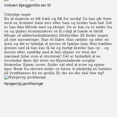
Voksen bjerggorilla ser til
Ustyrlige unger
En af ungerne er lidt fræk og lidt for modig! Da han går frem
mod os, kommer hans mor efter ham og holder ham fast.
Det
er han ikke tilfreds med og skriger. De er kun ca. to meter fra
os og guiden kommanderer os til roligt at træde et skridt
tilbage, så sikkerhedsafstanden bibeholdes.
Så finder ungen
på nye narrestreger. Han vil klatre. Han rækker op efter en
gren og det er tydeligt, at moren vil hjælpe ham. Hun trækker
grenen ned så han kan få fat og hurtigt kravler han op - og
moren efter, samtidig med at hun slipper en vind, der
nærmest lyder som et stormvejr!
Det er fantastisk at se,
hvorledes disse dyr lever en tilsyneladende sorgløs
tilværelse. Spiser, sover, finder nyt sted at sove og spiser
igen. Nede fra skoven under os hører vi pludselig en banken
på brystkassen fra en gorilla. Er der én der skal vise sig?
Nysgerrig gorillaunge