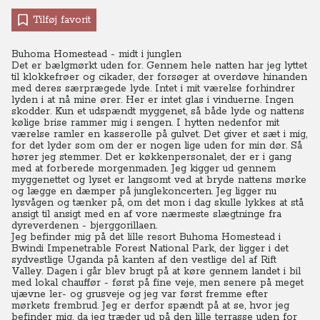
Tilføj favorit
Buhoma Homestead - midt i junglen
Det er bælgmørkt uden for. Gennem hele natten har jeg lyttet
til klokkefrøer og cikader, der forsøger at overdøve hinanden
med deres særprægede lyde. Intet i mit værelse forhindrer
lyden i at nå mine ører. Her er intet glas i vinduerne. Ingen
skodder. Kun et udspændt myggenet, så både lyde og nattens
kølige brise rammer mig i sengen. I hytten nedenfor mit
værelse ramler en kasserolle på gulvet. Det giver et sæt i mig,
for det lyder som om der er nogen lige uden for min dør. Så
hører jeg stemmer. Det er køkkenpersonalet, der er i gang
med at forberede morgenmaden. Jeg kigger ud gennem
myggenettet og lyset er langsomt ved at bryde nattens mørke
og lægge en dæmper på junglekoncerten. Jeg ligger nu
lysvågen og tænker på, om det mon i dag skulle lykkes at stå
ansigt til ansigt med en af vore nærmeste slægtninge fra
dyreverdenen - bjerggorillaen.
Jeg befinder mig på det lille resort Buhoma Homestead i
Bwindi Impenetrable Forest National Park, der ligger i det
sydvestlige Uganda på kanten af den vestlige del af Rift
Valley.
Dagen i går blev brugt på at køre gennem landet i bil
med lokal chauffør - først på fine veje, men senere på meget
ujævne ler- og grusveje og jeg var først fremme efter
mørkets frembrud. Jeg er derfor spændt på at se, hvor jeg
befinder mig, da jeg træder ud på den lille terrasse uden for