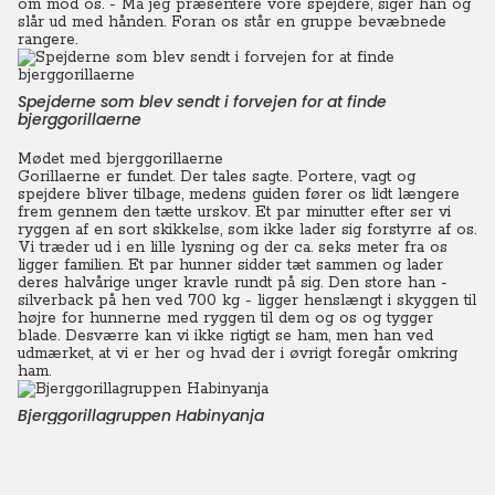
om mod os. - Må jeg præsentere vore spejdere, siger han og
slår ud med hånden. Foran os står en gruppe bevæbnede
rangere.
Spejderne som blev sendt i forvejen for at finde
bjerggorillaerne
Mødet med bjerggorillaerne
Gorillaerne er fundet. Der tales sagte. Portere, vagt og
spejdere bliver tilbage, medens guiden fører os lidt længere
frem gennem den tætte urskov.
Et par minutter efter ser vi
ryggen af en sort skikkelse, som ikke lader sig forstyrre af os.
Vi træder ud i en lille lysning og der ca. seks meter fra os
ligger familien. Et par hunner sidder tæt sammen og lader
deres halvårige unger kravle rundt på sig.
Den store han -
silverback på hen ved 700 kg - ligger henslængt i skyggen til
højre for hunnerne med ryggen til dem og os og tygger
blade. Desværre kan vi ikke rigtigt se ham, men han ved
udmærket, at vi er her og hvad der i øvrigt foregår omkring
ham.
Bjerggorillagruppen Habinyanja