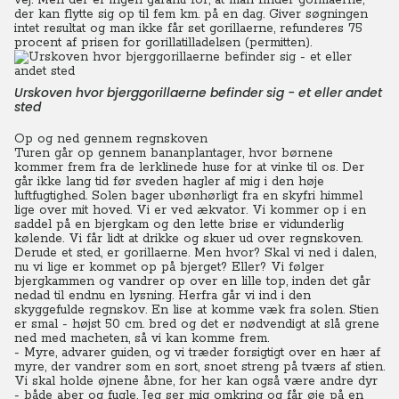
vej. Men der er ingen garanti for, at man finder gorillaerne,
der kan flytte sig op til fem km. på en dag. Giver søgningen
intet resultat og man ikke får set gorillaerne, refunderes 75
procent af prisen for gorillatilladelsen (permitten).
Urskoven hvor bjerggorillaerne befinder sig - et eller andet
sted
Op og ned gennem regnskoven
Turen går op gennem bananplantager, hvor børnene
kommer frem fra de lerklinede huse for at vinke til os. Der
går ikke lang tid før sveden hagler af mig i den høje
luftfugtighed. Solen bager ubønhørligt fra en skyfri himmel
lige over mit hoved. Vi er ved ækvator. Vi kommer op i en
saddel på en bjergkam og den lette brise er vidunderlig
kølende. Vi får lidt at drikke og skuer ud over regnskoven.
Derude et sted, er gorillaerne. Men hvor? Skal vi ned i dalen,
nu vi lige er kommet op på bjerget? Eller?
Vi følger
bjergkammen og vandrer op over en lille top, inden det går
nedad til endnu en lysning. Herfra går vi ind i den
skyggefulde regnskov. En lise at komme væk fra solen. Stien
er smal - højst 50 cm. bred og det er nødvendigt at slå grene
ned med macheten, så vi kan komme frem.
- Myre, advarer guiden, og vi træder forsigtigt over en hær af
myre, der vandrer som en sort, snoet streng på tværs af stien.
Vi skal holde øjnene åbne, for her kan også være andre dyr
- både aber og fugle. Jeg ser mig omkring og får øje på en