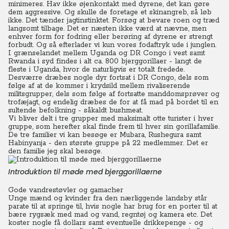
minimeres.
Hav ikke øjenkontakt med dyrene, det kan gøre
dem aggressive. Og skulle de foretage et skinangreb, så løb
ikke. Det tænder jagtinstinktet. Forsøg at bevare roen og træd
langsomt tilbage. Det er næsten ikke værd at nævne, men
enhver form for fodring eller berøring af dyrene er strengt
forbudt. Og så efterlader vi kun vores fodaftryk ude i junglen.
I grænselandet mellem Uganda og DR Congo i vest samt
Rwanda i syd findes i alt ca. 800 bjerggorillaer - langt de
fleste i Uganda, hvor de naturligvis er totalt fredede.
Desværre dræbes nogle dyr fortsat i DR Congo, dels som
følge af at de kommer i krydsild mellem rivaliserende
militsgrupper, dels som følge af fortsatte manddomsprøver og
trofæjagt, og endelig dræbes de for at få mad på bordet til en
sultende befolkning - såkaldt bushmeat.
Vi bliver delt i tre grupper med maksimalt otte turister i hver
gruppe, som herefter skal finde frem til hver sin gorillafamilie.
De tre familier vi kan besøge er Mubara, Rushegura samt
Habinyanja - den største gruppe på 22 medlemmer. Det er
den familie jeg skal besøge.
Introduktion til møde med bjerggorillaerne
Gode vandrestøvler og gamacher
Unge mænd og kvinder fra den nærliggende landsby står
parate til at springe til, hvis nogle har brug for en porter til at
bære rygsæk med mad og vand, regntøj og kamera etc.
Det
koster nogle få dollars samt eventuelle drikkepenge - og