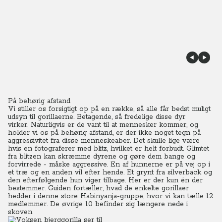
På behørig afstand
Vi stiller os forsigtigt op på en række, så alle får bedst muligt
udsyn til gorillaerne. Betagende, så fredelige disse dyr
virker.
Naturligvis er de vant til at mennesker kommer, og
holder vi os på behørig afstand, er der ikke noget tegn på
aggressivitet fra disse menneskeaber. Det skulle lige være
hvis en fotograferer med blitz, hvilket er helt forbudt. Glimtet
fra blitzen kan skræmme dyrene og gøre dem bange og
forvirrede - måske aggressive.
En af hunnerne er på vej op i
et træ og en anden vil efter hende. Et grynt fra silverback og
den efterfølgende hun viger tilbage. Her er der kun én der
bestemmer. Guiden fortæller, hvad de enkelte gorillaer
hedder i denne store Habinyanja-gruppe, hvor vi kan tælle 12
medlemmer. De øvrige 10 befinder sig længere nede i
skoven.