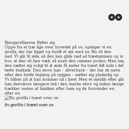
Bjerggorillaerne flytter sig
Oppe fra et træ lige over hovedet på os, opdager vi en
gorilla, der har ligget og holdt et øje med os. Nu vil den
ned.
Vi går til side, så den kan glide ned ad træstammen og vi
tror, at den vil fare væk, så snart den rammer jorden. Men nej,
den sætter sig roligt til at æde få meter fra træet lidt inde i det
tætte buskads. Den store han - silverback - der har sit navn
efter den hvide tegning på ryggen - sætter sig pludselig op.
Vi håber på at han kommer ud i lyset. Men et øjeblik efter går
han desværre længere ind i den mørke skov og inden længe
trækker resten af familien efter ham og de forsvinder en
efter en.
En gorilla i træet over os