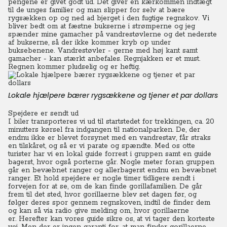
pengene er givet godt ud. Det giver en kærkommen indtægt
til de unges familier og man slipper for selv at bære
rygsækken op og ned ad bjerget i den fugtige regnskov. Vi
bliver bedt om at fæstne bukserne i strømperne og jeg
spænder mine gamacher på vandrestøvlerne og det nederste
af bukserne, så der ikke kommer kryb op under
buksebenene.
Vandrestøvler - gerne med høj kant samt
gamacher - kan stærkt anbefales. Regnjakken er et must.
Regnen kommer pludselig og er heftig.
Lokale hjælpere bærer rygsækkene og tjener et par dollars
Spejdere er sendt ud
I biler transporteres vi ud til startstedet for trekkingen, ca. 20
minutters kørsel fra indgangen til nationalparken.
De, der
endnu ikke er blevet forsynet med en vandrestav, får straks
en tilskåret, og så er vi parate og spændte. Med os otte
turister har vi en lokal guide forrest i gruppen samt en guide
bagerst, hvor også porterne går.
Nogle meter foran gruppen
går en bevæbnet ranger og allerbagerst endnu en bevæbnet
ranger. Et hold spejdere er nogle timer tidligere sendt i
forvejen for at se, om de kan finde gorillafamilien. De går
frem til det sted, hvor gorillaerne blev set dagen før, og
følger deres spor gennem regnskoven, indtil de finder dem
og kan så via radio give melding om, hvor gorillaerne
er.
Herefter kan vores guide sikre os, at vi tager den korteste