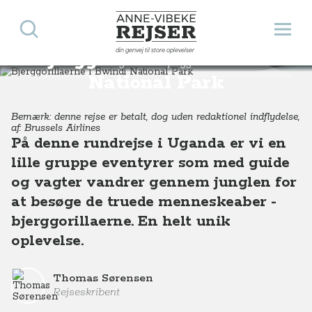
Søg
Åbn 
Anne-Vibeke Rejser
din genvej til store oplevelser
Bjerggorillaerne i Bwindi
Destinationer
Afrika
Uganda
Bjerggorillaerne i Bwindi National Park, Uganda
National Park
Bemærk: denne rejse er betalt, dog uden redaktionel indflydelse,
af: Brussels Airlines
På denne rundrejse i Uganda er vi en
lille gruppe eventyrer som med guide
og vagter vandrer gennem junglen for
at besøge de truede menneskeaber -
bjerggorillaerne. En helt unik
oplevelse.
Thomas Sørensen
Rejseskribent