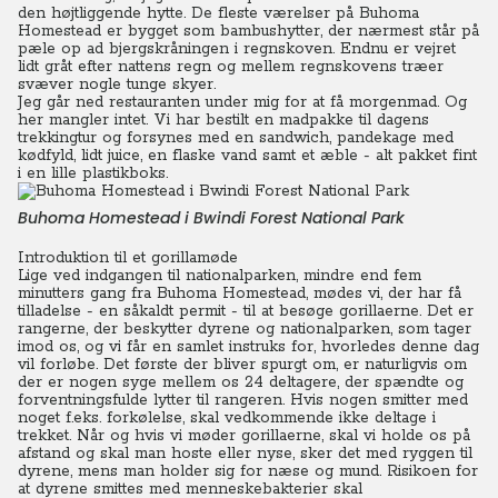
den højtliggende hytte. De fleste værelser på Buhoma
Homestead er bygget som bambushytter, der nærmest står på
pæle op ad bjergskråningen i regnskoven. Endnu er vejret
lidt gråt efter nattens regn og mellem regnskovens træer
svæver nogle tunge skyer.
Jeg går ned restauranten under mig for at få morgenmad. Og
her mangler intet. Vi har bestilt en madpakke til dagens
trekkingtur og forsynes med en sandwich, pandekage med
kødfyld, lidt juice, en flaske vand samt et æble - alt pakket fint
i en lille plastikboks.
Buhoma Homestead i Bwindi Forest National Park
Introduktion til et gorillamøde
Lige ved indgangen til nationalparken, mindre end fem
minutters gang fra Buhoma Homestead, mødes vi, der har få
tilladelse - en såkaldt permit - til at besøge gorillaerne. Det er
rangerne, der beskytter dyrene og nationalparken, som tager
imod os, og vi får en samlet instruks for, hvorledes denne dag
vil forløbe.
Det første der bliver spurgt om, er naturligvis om
der er nogen syge mellem os 24 deltagere, der spændte og
forventningsfulde lytter til rangeren. Hvis nogen smitter med
noget f.eks. forkølelse, skal vedkommende ikke deltage i
trekket. Når og hvis vi møder gorillaerne, skal vi holde os på
afstand og skal man hoste eller nyse, sker det med ryggen til
dyrene, mens man holder sig for næse og mund. Risikoen for
at dyrene smittes med menneskebakterier skal