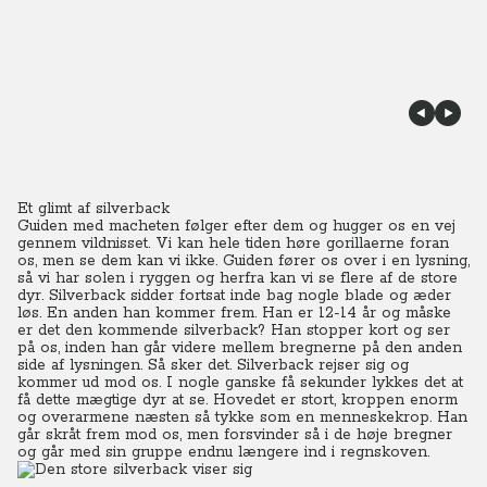
Et glimt af silverback
Guiden med macheten følger efter dem og hugger os en vej
gennem vildnisset. Vi kan hele tiden høre gorillaerne foran
os, men se dem kan vi ikke.
Guiden fører os over i en lysning,
så vi har solen i ryggen og herfra kan vi se flere af de store
dyr. Silverback sidder fortsat inde bag nogle blade og æder
løs.
En anden han kommer frem. Han er 12-14 år og måske
er det den kommende silverback? Han stopper kort og ser
på os, inden han går videre mellem bregnerne på den anden
side af lysningen. Så sker det. Silverback rejser sig og
kommer ud mod os. I nogle ganske få sekunder lykkes det at
få dette mægtige dyr at se. Hovedet er stort, kroppen enorm
og overarmene næsten så tykke som en menneskekrop. Han
går skråt frem mod os, men forsvinder så i de høje bregner
og går med sin gruppe endnu længere ind i regnskoven.