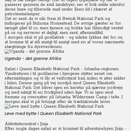
dag til nat meget hurtigt. Her er ingen lygtepæle og når vi
passerer gennem de små landsbyer, ser vi folk sidde udenfor
deres huse og tilberede mad under åben ild i skæret af
petroleumslamper.
Det er sent, da vi når frem til Bwindi National Park og
indlogeres på Buhoma Homestead. De øvrige gæster er for
længst gået til ro, men tjenere og kokke har tålmodigt ventet
på os og serverer et dejligt, men sent, aftensmåltid.
I morgen skal vi på gorillatrek - og måske lykkes det for os,
at komme til at stå ansigt til ansigt med en af vores nærmeste
slægtninge fra dyreverdenen.
Uganda - det grønne Afrika
Safari i Queen Elisabeth National Park - Ishasha-regionen
Vandreturen i til gorillaerne i bjergene slutter senet om
eftermiddagen og vi får et velfortjent bad, inden vi atter sidder
i bilen.
Denne gang på vej nordpå mod Queen Elisabeth
National Park. Det bliver igen en køretur på ujævne jordveje
og med udsigt til en frodighed uden lige. Vi er igen sent
fremme og overnatter på Ishasha Wilderness Camp i telte.
I
morgen skal vi på fotojagt efter de træklatrende løver.
Løve med bytte i Queen Elisabeth National Park
Aktivitetscentret i Jinja
Efter nogle dages safari er vi kommet til adventurebyen Jinja -