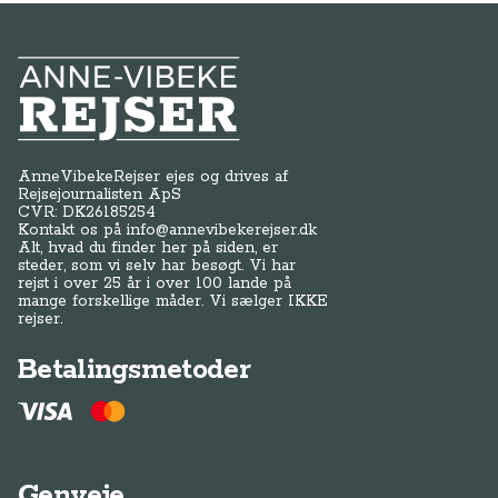
Anne-Vibeke Rejser
AnneVibekeRejser ejes og drives af
Rejsejournalisten ApS
CVR: DK
26185254
Kontakt os på
info@annevibekerejser.dk
Alt, hvad du finder her på siden, er
steder, som vi selv har besøgt. Vi har
rejst i over 25 år i over 100 lande på
mange forskellige måder. Vi sælger IKKE
rejser.
Betalingsmetoder
Genveje