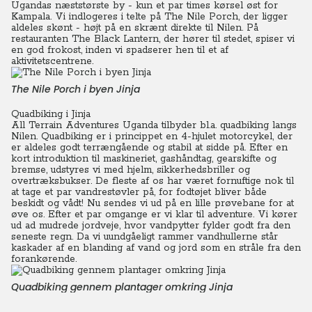
Ugandas næststørste by - kun et par times kørsel øst for
Kampala. Vi indlogeres i telte på The Nile Porch, der ligger
aldeles skønt - højt på en skrænt direkte til Nilen. På
restauranten The Black Lantern, der hører til stedet, spiser vi
en god frokost, inden vi spadserer hen til et af
aktivitetscentrene.
The Nile Porch i byen Jinja
Quadbiking i Jinja
All Terrain Adventures Uganda tilbyder bl.a. quadbiking langs
Nilen. Quadbiking er i princippet en 4-hjulet motorcykel, der
er aldeles godt terrængående og stabil at sidde på. Efter en
kort introduktion til maskineriet, gashåndtag, gearskifte og
bremse, udstyres vi med hjelm, sikkerhedsbriller og
overtræksbukser. De fleste af os har været fornuftige nok til
at tage et par vandrestøvler på, for fodtøjet bliver både
beskidt og vådt! Nu sendes vi ud på en lille prøvebane for at
øve os. Efter et par omgange er vi klar til adventure. Vi kører
ud ad mudrede jordveje, hvor vandpytter fylder godt fra den
seneste regn. Da vi uundgåeligt rammer vandhullerne står
kaskader af en blanding af vand og jord som en stråle fra den
forankørende.
Quadbiking gennem plantager omkring Jinja