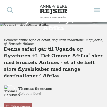
Søg
Åbn 
Anne-Vibeke Rejser
din genvej til store oplevelser
Uganda - det grønne
Destinationer
Afrika
Uganda
Uganda - Det grønne Afrika
Afrika
Bemærk: denne rejse er betalt, dog uden redaktionel indflydelse,
af: Brussels Airlines
Denne safari går til Uganda og
flyveturen til "Det Grønne Afrika" sker
med Brussels Airlines - et af de helt
store flyselskaber med mange
destinationer i Afrika.
Thomas Sørensen
Rejseskribent