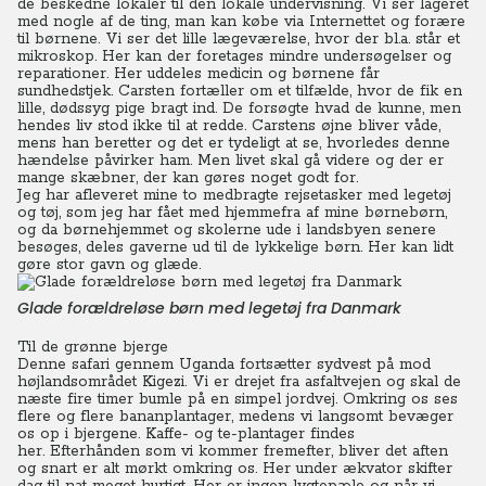
de beskedne lokaler til den lokale undervisning. Vi ser lageret
med nogle af de ting, man kan købe via Internettet og forære
til børnene.
Vi ser det lille lægeværelse, hvor der bl.a. står et
mikroskop. Her kan der foretages mindre undersøgelser og
reparationer. Her uddeles medicin og børnene får
sundhedstjek. Carsten fortæller om et tilfælde, hvor de fik en
lille, dødssyg pige bragt ind. De forsøgte hvad de kunne, men
hendes liv stod ikke til at redde. Carstens øjne bliver våde,
mens han beretter og det er tydeligt at se, hvorledes denne
hændelse påvirker ham. Men livet skal gå videre og der er
mange skæbner, der kan gøres noget godt for.
Jeg har afleveret mine to medbragte rejsetasker med legetøj
og tøj, som jeg har fået med hjemmefra af mine børnebørn,
og da børnehjemmet og skolerne ude i landsbyen senere
besøges, deles gaverne ud til de lykkelige børn. Her kan lidt
gøre stor gavn og glæde.
Glade forældreløse børn med legetøj fra Danmark
Til de grønne bjerge
Denne safari gennem Uganda fortsætter sydvest på mod
højlandsområdet Kigezi. Vi er drejet fra asfaltvejen og skal de
næste fire timer bumle på en simpel jordvej. Omkring os ses
flere og flere bananplantager, medens vi langsomt bevæger
os op i bjergene. Kaffe- og te-plantager findes
her.
Efterhånden som vi kommer fremefter, bliver det aften
og snart er alt mørkt omkring os. Her under ækvator skifter