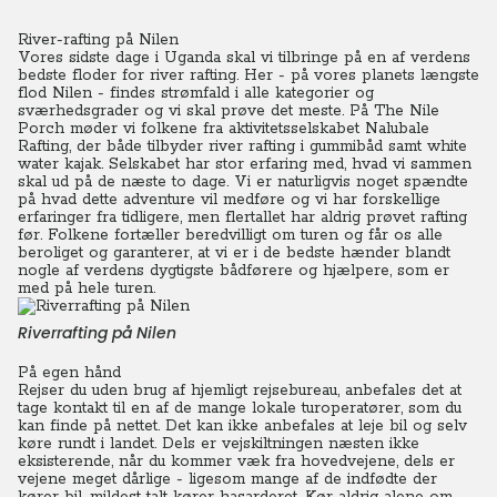
River-rafting på Nilen
Vores sidste dage i Uganda skal vi tilbringe på en af verdens
bedste floder for river rafting.
Her - på vores planets længste
flod Nilen - findes strømfald i alle kategorier og
sværhedsgrader og vi skal prøve det meste. På The Nile
Porch møder vi folkene fra aktivitetsselskabet Nalubale
Rafting, der både tilbyder river rafting i gummibåd samt white
water kajak.
Selskabet har stor
erfaring med, hvad vi sammen
skal ud på de næste to dage. Vi er naturligvis noget spændte
på hvad dette adventure vil medføre og vi har forskellige
erfaringer fra tidligere, men flertallet har aldrig prøvet rafting
før.
Folkene
fortæller beredvilligt om turen og får os alle
beroliget og garanterer, at vi er i de bedste hænder blandt
nogle af verdens dygtigste bådførere og hjælpere, som er
med på hele turen.
Riverrafting på Nilen
På egen hånd
Rejser du uden brug af hjemligt rejsebureau, anbefales det at
tage kontakt til en af de mange lokale turoperatører, som du
kan finde på nettet. Det kan ikke anbefales at leje bil og selv
køre rundt i landet. Dels er vejskiltningen næsten ikke
eksisterende, når du kommer væk fra hovedvejene, dels er
vejene meget dårlige - ligesom mange af de indfødte der