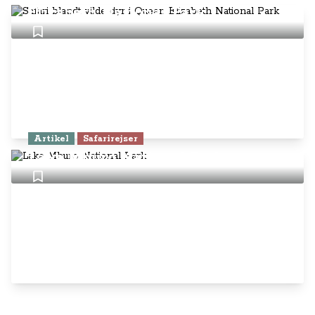
Elizabeth National Park
Artikel
Safarirejser
Lake Mburo National Park