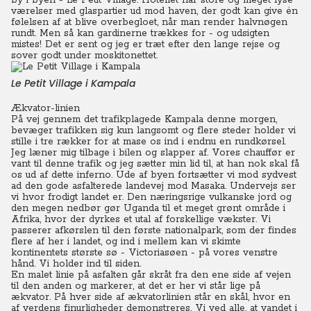
by i byen - Le Petit Village. Hotellet har store og meget lyse
værelser med glaspartier ud mod haven, der godt kan give én
følelsen af at blive overbegloet, når man render halvnøgen
rundt. Men så kan gardinerne trækkes for - og udsigten
mistes! Det er sent og jeg er træt efter den lange rejse og
sover godt under moskitonettet.
Le Petit Village i Kampala
Ækvator-linien
På vej gennem det trafikplagede Kampala denne morgen,
bevæger trafikken sig kun langsomt og flere steder holder vi
stille i tre rækker for at mase os ind i endnu en rundkørsel.
Jeg læner mig tilbage i bilen og slapper af. Vores chauffør er
vant til denne trafik og jeg sætter min lid til, at han nok skal få
os ud af dette inferno. Ude af byen fortsætter vi mod sydvest
ad den gode asfalterede landevej mod Masaka. Undervejs ser
vi hvor frodigt landet er. Den næringsrige vulkanske jord og
den megen nedbør gør Uganda til et meget grønt område i
Afrika, hvor der dyrkes et utal af forskellige vækster.
Vi
passerer afkørslen til den første nationalpark, som der findes
flere af her i landet, og ind i mellem kan vi skimte
kontinentets største sø - Victoriasøen - på vores venstre
hånd. Vi holder ind til siden.
En malet linie på asfalten går skråt fra den ene side af vejen
til den anden og markerer, at det er her vi står lige på
ækvator.
På hver side af ækvatorlinien står en skål, hvor en
af verdens finurligheder demonstreres. Vi ved alle, at vandet i