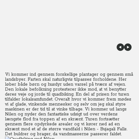
Vi kommer ind gennem forskellige plantager og gennem små
landsbyer. Farten skal naturligvis tilpasses forholdene. Her
løber både børn og husdyr uden varsel på tværs af vejen.
Den lokale befolkning protesterer ikke mod, at vi benytter
deres veje og jorde til quadbiking. En del af prisen for turen
tilfalder lokalsamfundet. Overalt hvor vi kommer frem mødes
vi af glade, vinkende mennesker og selv om jeg skal styre
maskinen er der tid til at vinke tilbage. Vi kommer ud langs
Nilen og nyder den fantastiske udsigt ud over verdens
længste flod fra toppen af en skrænt. Turen fortsætter
gennem flere opdyrkede arealer og vi kører ned ad en
skrænt mod et af de større vandfald i Nilen - Bujagali Falls.
Det buldrer og brager, da vandmasserne passerer faldet.