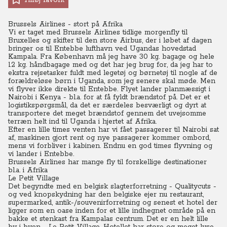
Tilføj favorit
Brussels Airlines - stort på Afrika
Vi er taget med Brussels Airlines tidlige morgenfly til
Bruxelles og skifter til den store Airbus, der i løbet af dagen
bringer os til Entebbe lufthavn ved Ugandas hovedstad
Kampala. Fra København må jeg have 30 kg. bagage og hele
12 kg. håndbagage med og det har jeg brug for, da jeg har to
ekstra rejsetasker fuldt med legetøj og børnetøj til nogle af de
forældreløse børn i Uganda, som jeg senere skal møde. Men
vi flyver ikke direkte til Entebbe. Flyet lander planmæssigt i
Nairobi i Kenya - bl.a. for at få fyldt brændstof på. Det er et
logistikspørgsmål, da det er særdeles besværligt og dyrt at
transportere det meget brændstof gennem det uvejsomme
terræn helt ind til Uganda i hjertet af Afrika.
Efter en lille times venten har vi fået passagerer til Nairobi sat
af, maskinen gjort rent og nye passagerer kommer ombord,
mens vi forbliver i kabinen. Endnu en god times flyvning og
vi lander i Entebbe.
Brussels Airlines har mange fly til forskellige destinationer
bl.a. i Afrika
Le Petit Village
Det begyndte med en belgisk slagterforretning - Qualitycuts -
og ved knopskydning har den belgiske ejer nu restaurant,
supermarked, antik-/souvenirforretning og senest et hotel der
ligger som en oase inden for et lille indhegnet område på en
bakke et stenkast fra Kampalas centrum. Det er en helt lille