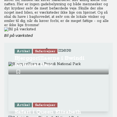
kører bil, mildest talt kører hasarderet. Kør aldrig alene om
natten. Her er ingen gadebelysning og både mennesker og
dyr krydser selv de mest befærdede veje.
Skulle der ske
noget med bilen, er værksteder ikke lige om hjørnet.
Og så
skal du have i baghovedet, at selv om de lokale vinker og
smiler til dig, når du kører forbi, er de meget fattige - og alle
er ikke lige fromme!
Bil på værksted
Læs mere
Artikel
Safarirejser
Bjerggorillaerne i Bwindi
National Park
Artikel
Safarirejser
Safari i Queen Elizabeth