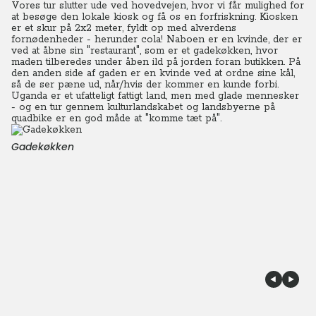
Vores tur slutter ude ved hovedvejen, hvor vi får mulighed for
at besøge den lokale kiosk og få os en forfriskning. Kiosken
er et skur på 2x2 meter, fyldt op med alverdens
fornødenheder - herunder cola!
Naboen er en kvinde, der er
ved at åbne sin "restaurant", som er et gadekøkken, hvor
maden tilberedes under åben ild på jorden foran butikken. På
den anden side af gaden er en kvinde ved at ordne sine kål,
så de ser pæne ud, når/hvis der kommer en kunde forbi.
Uganda er et ufatteligt fattigt land, men med glade mennesker
- og en tur gennem kulturlandskabet og landsbyerne på
quadbike er en god måde at "komme tæt på".
Gadekøkken