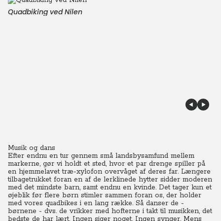
Quadbiking ved Nilen
Musik og dans
Efter endnu en tur gennem små landsbysamfund mellem
markerne, gør vi holdt et sted, hvor et par drenge spiller på
en hjemmelavet træ-xylofon overvåget af deres far. Længere
tilbagetrukket foran en af de lerklinede hytter sidder moderen
med det mindste barn, samt endnu en kvinde.
Det tager kun et
øjeblik før flere børn stimler sammen foran os, der holder
med vores quadbikes i en lang række. Så danser de -
børnene - dvs. de vrikker med hofterne i takt til musikken, det
bedste de har lært. Ingen siger noget. Ingen synger. Mens