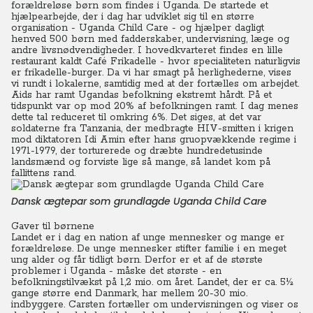
forældreløse børn som findes i Uganda. De startede et
hjælpearbejde, der i dag har udviklet sig til en større
organisation - Uganda Child Care - og hjælper dagligt
henved 500 børn med fadderskaber, undervisning, læge og
andre livsnødvendigheder. I hovedkvarteret findes en lille
restaurant kaldt Café Frikadelle - hvor specialiteten naturligvis
er frikadelle-burger. Da vi har smagt på herlighederne, vises
vi rundt i lokalerne, samtidig med at der fortælles om arbejdet.
Aids har ramt Ugandas befolkning ekstremt hårdt. På et
tidspunkt var op mod 20% af befolkningen ramt. I dag menes
dette tal reduceret til omkring 6%.
Det siges, at det var
soldaterne fra Tanzania, der medbragte HIV-smitten i krigen
mod diktatoren Idi Amin efter hans gruopvækkende regime i
1971-1979, der torturerede og dræbte hundredetusinde
landsmænd og forviste lige så mange, så landet kom på
fallittens rand.
Dansk ægtepar som grundlagde Uganda Child Care
Gaver til børnene
Landet er i dag en nation af unge mennesker og mange er
forældreløse. De unge mennesker stifter familie i en meget
ung alder og får tidligt børn. Derfor er et af de største
problemer i Uganda - måske det største - en
befolkningstilvækst på 1,2 mio. om året.
Landet, der er ca. 5½
gange større end Danmark, har mellem 20-30 mio.
indbyggere.
Carsten fortæller om undervisningen og viser os