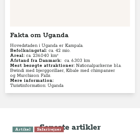
Fakta om Uganda
Hovedstaden i Uganda er Kampala.
Befolkningstal:
ca. 42 mio.
Areal:
ca. 236.040 km²
Afstand fra Danmark:
ca. 6.303 km
Mest besøgte attraktioner:
Nationalparkerne bl.a.
Bwindi med bjerggorillaer, Kibale med chimpanser
og Murchison Falls.
Mere information:
Turistinformation: Uganda
Seneste artikler
Artikel
Safarirejser
Safari blandt vilde dyr i Queen