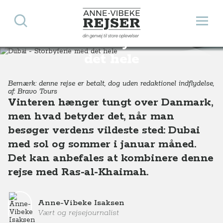
Søg
Åbn 
Anne-Vibeke Rejser
din genvej til store oplevelser
Dubai - Storbyferie med
Destinationer
Asien
Dubai - Forenede Emirater
Dubai - Storbyferie med det hele
det hele
Bemærk: denne rejse er betalt, dog uden redaktionel indflydelse,
af: Bravo Tours
Vinteren hænger tungt over Danmark,
men hvad betyder det, når man
besøger verdens vildeste sted: Dubai
med sol og sommer i januar måned.
Det kan anbefales at kombinere denne
rejse med Ras-al-Khaimah.
Anne-Vibeke Isaksen
Vært og rejsejournalist