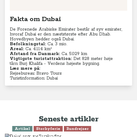
Fakta om Dubai
De Forenede Arabiske Emirater består af syv emirater,
hvoraf Dubai er den næststørste efter Abu Dhab.
Hovedbyen hedder også Dubai.
Befolkningstal:
Ca. 3 mio.
Areal:
Ca. 4.114 km²
Afstand fra Danmark:
Ca. 5.029 km
Vigtigste turistattraktion:
Det 828 meter høje
tårn Burj Khalifa - Verdens højeste bygning.
Læs mere på:
Rejsebureau: Bravo Tours
Turistinformation: Dubai
Seneste artikler
Artikel
Storbyferie
Rundrejser