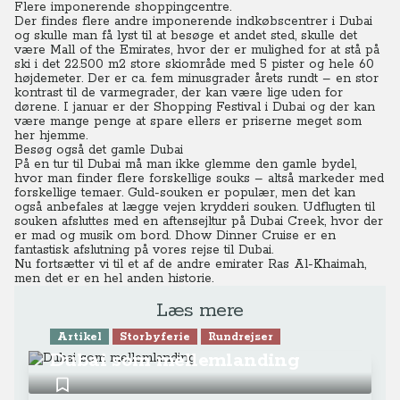
Flere imponerende shoppingcentre.
Der findes flere andre imponerende indkøbscentrer i Dubai
og skulle man få lyst til at besøge et andet sted, skulle det
være Mall of the Emirates, hvor der er mulighed for at stå på
ski i det 22.500 m2 store skiområde med 5 pister og hele 60
højdemeter. Der er ca. fem minusgrader årets rundt – en stor
kontrast til de varmegrader, der kan være lige uden for
dørene. I januar er der Shopping Festival i Dubai og der kan
være mange penge at spare ellers er priserne meget som
her hjemme.
Besøg også det gamle Dubai
På en tur til Dubai må man ikke glemme den gamle bydel,
hvor man finder flere forskellige souks – altså markeder med
forskellige temaer. Guld-souken er populær, men det kan
også anbefales at lægge vejen krydderi souken. Udflugten til
souken afsluttes med en aftensejltur på Dubai Creek, hvor der
er mad og musik om bord. Dhow Dinner Cruise er en
fantastisk afslutning på vores rejse til Dubai.
Nu fortsætter vi til et af de andre emirater Ras Al-Khaimah,
men det er en hel anden historie.
Læs mere
Artikel
Storbyferie
Rundrejser
Dubai som mellemlanding