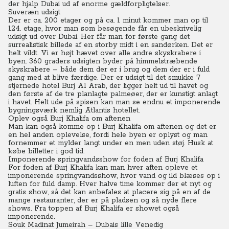
der hjalp Dubai ud af enorme gældforpligtelser.
Suveræn udsigt
Der er ca. 200 etager og på ca. 1 minut kommer man op til
124. etage, hvor man som besøgende får en ubeskrivelig
udsigt ud over Dubai. Her får man for første gang det
surrealistisk billede af en storby midt i en sandørken. Det er
helt vildt. Vi er højt hævet over alle andre skyskrabere i
byen.
360 graders udsigten byder på himmelstræbende
skyskrabere – både dem der er i brug og dem der er i fuld
gang med at blive færdige.
Der er udsigt til det smukke 7
stjernede hotel Burj Al Arab, der ligger helt ud til havet og
den første af de tre planlagte palmeøer, der er kunstigt anlagt
i havet. Helt ude på spisen kan man se endnu et imponerende
bygningsværk nemlig Atlantis hotellet.
Oplev også Burj Khalifa om aftenen
Man kan også komme op i Burj Khalifa om aftenen og det er
en hel anden oplevelse, fordi hele byen er oplyst og man
fornemmer et mylder langt under en men uden støj. Husk at
købe billetter i god tid.
Imponerende springvandsshow for foden af Burj Khalifa
For foden af Burj Khalifa kan man hver aften opleve et
imponerende springvandsshow, hvor vand og ild blæses op i
luften for fuld damp.
Hver halve time kommer der et nyt og
gratis show, så det kan anbefales at placere sig på en af de
mange restauranter, der er på pladsen og så nyde flere
shows. Fra toppen af Burj Khalifa er showet også
imponerende.
Souk Madinat Jumeirah – Dubais lille Venedig