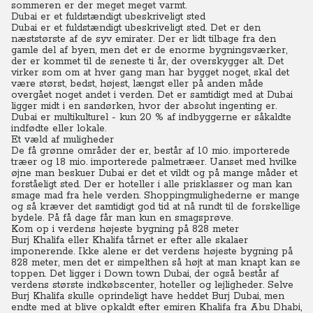
sommeren er der meget meget varmt.
Dubai er et fuldstændigt ubeskriveligt sted
Dubai er et fuldstændigt ubeskriveligt sted. Det er den
næststørste af de syv emirater. Der er lidt tilbage fra den
gamle del af byen, men det er de enorme bygningsværker,
der er kommet til de seneste ti år, der overskygger alt.
Det
virker som om at hver gang man har bygget noget, skal det
være størst, bedst, højest, længst eller på anden måde
overgået noget andet i verden.
Det er samtidigt med at Dubai
ligger midt i en sandørken, hvor der absolut ingenting er.
Dubai er multikulturel - kun 20 % af indbyggerne er såkaldte
indfødte eller lokale.
Et væld af muligheder
De få grønne områder der er, består af 10 mio. importerede
træer og 18 mio. importerede palmetræer. Uanset med hvilke
øjne man beskuer Dubai er det et vildt og på mange måder et
forståeligt sted.
Der er hoteller i alle prisklasser og man kan
smage mad fra hele verden. Shoppingmulighederne er mange
og så kræver det samtidigt god tid at nå rundt til de forskellige
bydele. På få dage får man kun en smagsprøve.
Kom op i verdens højeste bygning på 828 meter
Burj Khalifa eller Khalifa tårnet er efter alle skalaer
imponerende. Ikke alene er det verdens højeste bygning på
828 meter, men det er simpelthen så højt at man knapt kan se
toppen.
Det ligger i Down town Dubai, der også består af
verdens største indkøbscenter, hoteller og lejligheder. Selve
Burj Khalifa skulle oprindeligt have heddet Burj Dubai, men
endte med at blive opkaldt efter emiren Khalifa fra Abu Dhabi,