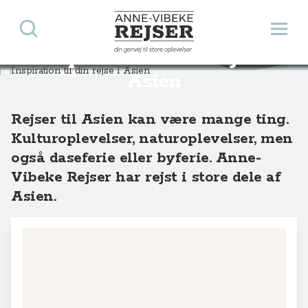
Søg
Åbn 
Anne-Vibeke Rejser
din genvej til store oplevelser
Inspiration til din rejse i
Destinationer
Asien
Asien
Rejser til Asien kan være mange ting.
Kulturoplevelser, naturoplevelser, men
også daseferie eller byferie. Anne-
Vibeke Rejser har rejst i store dele af
Asien.