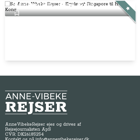
Singapore til Hong Kong
Anne-Vibeke Rejser
AnneVibekeRejser ejes og drives af
Rejsejournalisten ApS
CVR: DK
26185254
Kontakt os på
info@annevibekerejser.dk