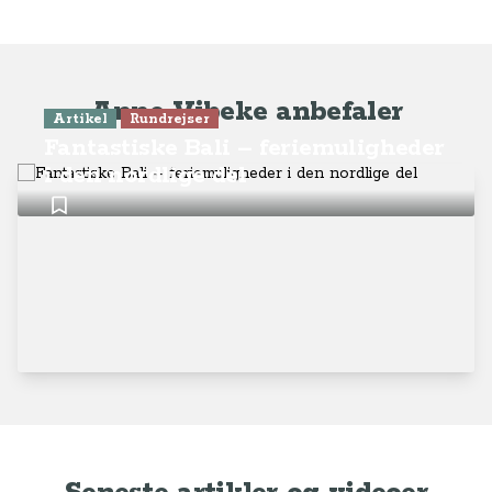
Anne-Vibeke anbefaler
Artikel
Rundrejser
Fantastiske Bali – feriemuligheder
i den nordlige del