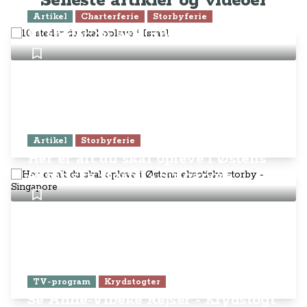
Seneste artikler og videoer
Artikel
Charterferie
Storbyferie
10 steder du skal opleve i Israel
Artikel
Storbyferie
Her er alt du skal opleve i Østens
eksotiske storby - Singapore
TV-program
Krydstogter
Se Anne-Vibeke Rejser - Krydstogt