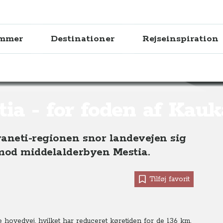
ammer
Destinationer
Rejseinspiration
n af Kaukasus, Georgien
ia - for foden af Kau
vaneti-regionen snor landevejen sig
 mod middelalderbyen Mestia.
Tilføj favorit
hovedvej, hvilket har reduceret køretiden for de 136 km.