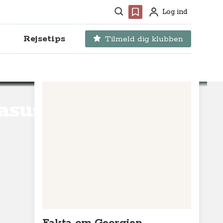
Søg
Favoritter
Log ind
Profil
Rejsetips
Tilmeld dig klubben
kasus