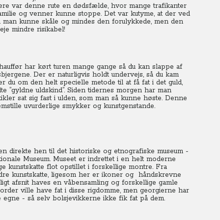
idligere var denne rute en dødsfælde, hvor mange trafikanter
 familie og venner kunne stoppe. Det var kutyme, at der ved
 så man kunne skåle og mindes den forulykkede, men den
je mindre risikabel!
chauffør har kørt turen mange gange så du kan slappe af
jergene. Der er naturligvis holdt undervejs, så du kam
du om den helt specielle metode til at få fat i det guld,
te ”gyldne uldskind”. Siden tidernes morgen har man
tikler sat sig fast i ulden, som man så kunne høste. Denne
mstille uvurderlige smykker og kunstgenstande.
en direkte hen til det historiske og etnografiske museum -
ionale Museum. Museet er indrettet i en helt moderne
kunstskatte flot opstillet i forskellige montre. Fra
ndre kunstskatte, ligesom her er ikoner og håndskrevne
rligt afsnit haves en våbensamling og forskellige gamle
rder ville have fat i disse rigdomme, men georgierne har
e egne - så selv bolsjevikkerne ikke fik fat på dem.