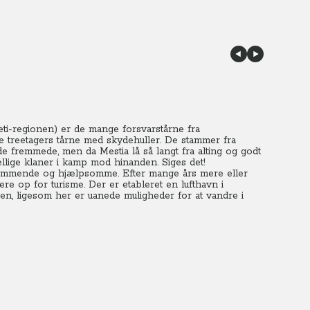
eti-regionen) er de mange forsvarstårne fra
se treetagers tårne med skydehuller. De stammer fra
 fremmede, men da Mestia lå så langt fra alting og godt
skellige klaner i kamp mod hinanden. Siges det!
ekommende og hjælpsomme. Efter mange års mere eller
re op for turisme. Der er etableret en lufthavn i
en, ligesom her er uanede muligheder for at vandre i