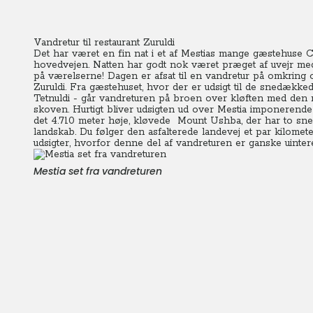
Vandretur til restaurant Zuruldi
Det har været en fin nat i et af Mestias mange gæstehuse Chu
hovedvejen. Natten har godt nok været præget af uvejr med 
på værelserne! Dagen er afsat til en vandretur på omkring ot
Zuruldi. Fra gæstehuset, hvor der er udsigt til de snedækked
Tetnuldi - går vandreturen på broen over kløften med den 
skoven.
Hurtigt bliver udsigten ud over Mestia imponerend
det 4.710 meter høje, kløvede Mount Ushba, der har to sn
landskab. Du følger den asfalterede landevej et par kilome
udsigter, hvorfor denne del af vandreturen er ganske uinter
Mestia set fra vandreturen