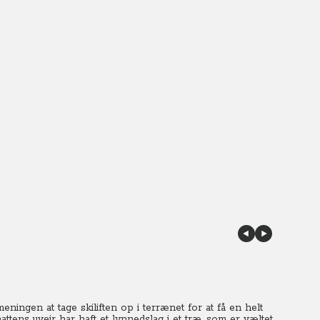
eningen at tage skiliften op i terrænet for at få en helt
 nattens uvejr har haft et lynnedslag i et træ, som er væltet