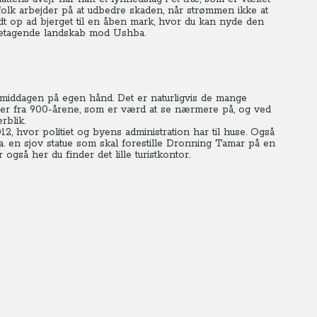
folk arbejder på at udbedre skaden, når strømmen ikke at
idt op ad bjerget til en åben mark, hvor du kan nyde den
 betagende landskab mod Ushba.
termiddagen på egen hånd. Det er naturligvis de mange
 er fra 900-årene, som er værd at se nærmere på, og ved
rblik.
 hvor politiet og byens administration har til huse.
Også
a. en sjov statue som skal forestille Dronning Tamar på en
også her du finder det lille turistkontor.