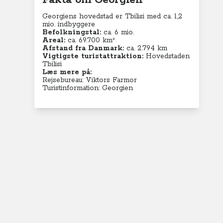
Fakta om Georgien
Georgiens hovedstad er Tbilisi med ca. 1,2
mio. indbyggere
Befolkningstal:
ca. 6 mio.
Areal:
ca.
69.700 km²
Afstand fra Danmark:
ca. 2.794 km
Vigtigste turistattraktion:
Hovedstaden
Tbilisi
Læs mere på:
Rejsebureau: Viktors Farmor
Turistinformation: Georgien