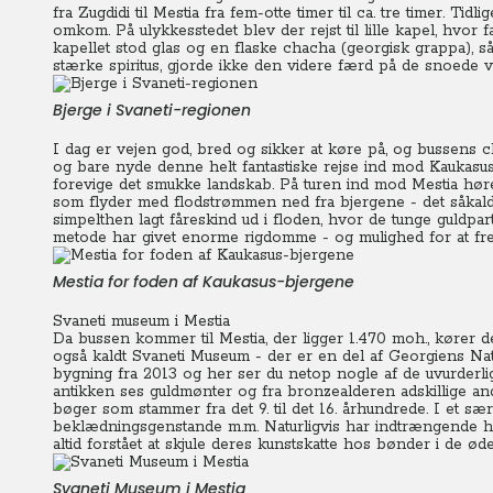
fra Zugdidi til Mestia fra fem-otte timer til ca. tre timer. T
omkom. På ulykkesstedet blev der rejst til lille kapel, hvor
kapellet stod glas og en flaske chacha (georgisk grappa),
stærke spiritus, gjorde ikke den videre færd på de snoede ve
Bjerge i Svaneti-regionen
I dag er vejen god, bred og sikker at køre på, og bussens 
og bare nyde denne helt fantastiske rejse ind mod Kaukasusb
forevige det smukke landskab. På turen ind mod Mestia hører 
som flyder med flodstrømmen ned fra bjergene - det såkald
simpelthen lagt fåreskind ud i floden, hvor de tunge guldpar
metode har givet enorme rigdomme - og mulighed for at fre
Mestia for foden af Kaukasus-bjergene
Svaneti museum i Mestia
Da bussen kommer til Mestia, der ligger 1.470 moh., kører d
også kaldt Svaneti Museum - der er en del af Georgiens Nat
bygning fra 2013 og her ser du netop nogle af de uvurderlige 
antikken ses guldmønter og fra bronzealderen adskillige a
bøger som stammer fra det 9. til det 16. århundrede. I et sæ
beklædningsgenstande m.m. Naturligvis har indtrængende ho
altid forstået at skjule deres kunstskatte hos bønder i de ød
Svaneti Museum i Mestia