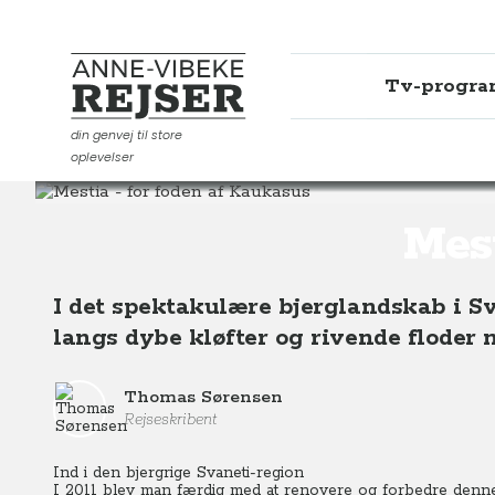
Tv-progr
Anne-Vibeke Rejser
din genvej til store
oplevelser
Destinationer
Asien
Georgien
Mestia - for fode
Mest
I det spektakulære bjerglandskab i S
langs dybe kløfter og rivende floder
Thomas Sørensen
Rejseskribent
Ind i den bjergrige Svaneti-region
I 2011 blev man færdig med at renovere og forbedre denne 