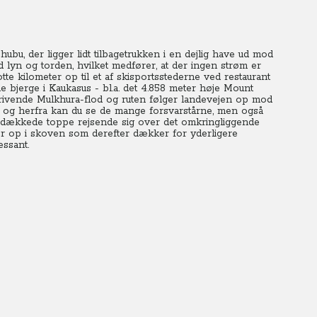
bu, der ligger lidt tilbagetrukken i en dejlig have ud mod
lyn og torden, hvilket medfører, at der ingen strøm er
te kilometer op til et af skisportsstederne ved restaurant
e bjerge i Kaukasus - bl.a. det 4.858 meter høje Mount
rivende Mulkhura-flod og ruten følger landevejen op mod
e og herfra kan du se de mange forsvarstårne, men også
edækkede toppe rejsende sig over det omkringliggende
ter op i skoven som derefter dækker for yderligere
essant.