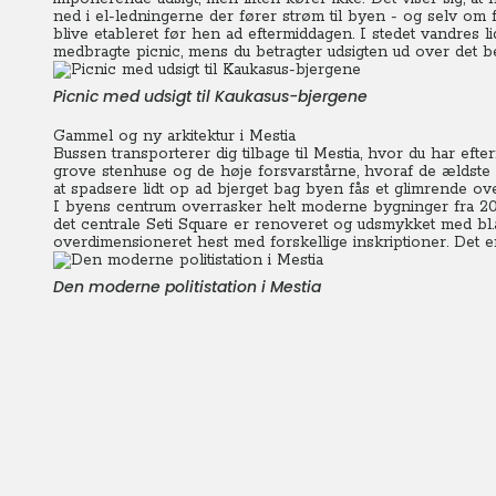
ned i el-ledningerne der fører strøm til byen - og selv om 
blive etableret før hen ad eftermiddagen. I stedet vandres l
medbragte picnic, mens du betragter udsigten ud over det
Picnic med udsigt til Kaukasus-bjergene
Gammel og ny arkitektur i Mestia
Bussen transporterer dig tilbage til Mestia, hvor du har ef
grove stenhuse og de høje forsvarstårne, hvoraf de ældste
at spadsere lidt op ad bjerget bag byen fås et glimrende ove
I byens centrum overrasker helt moderne bygninger fra 2012,
det centrale Seti Square er renoveret og udsmykket med bl.
overdimensioneret hest med forskellige inskriptioner. Det er 
Den moderne politistation i Mestia