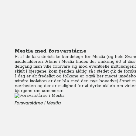
Mestia med forsvarstårne
Et af de karakteristiske kendetegn for Mestia (og hele Svan
middelalderen.
Alene i Mestia findes der omkring 60 af dis
dengang man ville forsvare sig mod eventuelle indtrængende
skjult i bjergene, kom fjenden aldrig, så i stedet gik de for
I dag er alt fredeligt og folkene er også her meget imød
mindre isolation er der bl.a. med den nye hovedvej åbnet me
nærheden og der er mulighed for at dyrke skiløb om vinter
bjergene om sommeren.
Forsvarstårne i Mestia