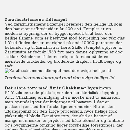
Zarathustrismens ildtempel
Ved zarathustrismens ildtempel brænder den hellige ild, som
den har gjort uafbrudt siden år 400 e.v.t. Templet er en
moderne bygning, der er bygget specielt til at huse den
hellige flamme, som er beskyttet mod forurening bag tykt glas.
I Yazd findes der en menighed på godt 10.000 personer, der
bekender sig til Zarathustras lære. Skilte i templet oplyser, at
Zarathustra er født år 1768 f.v.t. men denne oplysning er dog
usikker. Kvinderne af denne religion kendes på deres
mønstrede tørklæder og broderede dragter i hvidt, beige og
rødt.
Zarathustrismens ildtempel med den evige hellige ild
Det store torv med Amir Chakhmaq bygningen
På Yazds centrale plads ligner den karakteristiske bygning
Amir Chakhmaq en indgang til en moske med to minareter,
men oprindelig var det indgangen til basaren. I dag er
pladsen hjemsted for forskellige ceremonier. Bl.a. er den
udgangspunkt for den årlige procession, hvor hellige folk
pisker sig til blods. Det store torv, der altid er besøgt af
mange mennesker, er prydet med både blomster og fontæne
og i bygningerne omkring ligger forskellige forretninger, der