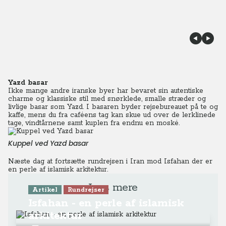
Yazd basar
Ikke mange andre iranske byer har bevaret sin autentiske
charme og klassiske stil med snørklede, smalle stræder og
livlige basar som Yazd. I basaren byder rejsebureauet på te og
kaffe, mens du fra caféens tag kan skue ud over de lerklinede
tage, vindtårnene samt kuplen fra endnu en moské.
Kuppel ved Yazd basar
Næste dag at fortsætte rundrejsen i Iran mod Isfahan der er
en perle af islamisk arkitektur.
Læs mere
Artikel
Rundrejser
Isfahan - en perle af islamisk
arkitektur