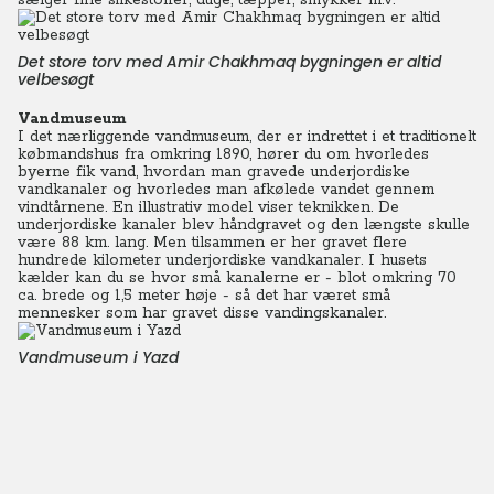
sælger fine silkestoffer, duge, tæpper, smykker m.v.
Det store torv med Amir Chakhmaq bygningen er altid
velbesøgt
Vandmuseum
I det nærliggende vandmuseum, der er indrettet i et traditionelt
købmandshus fra omkring 1890, hører du om hvorledes
byerne fik vand, hvordan man gravede underjordiske
vandkanaler og hvorledes man afkølede vandet gennem
vindtårnene. En illustrativ model viser teknikken. De
underjordiske kanaler blev håndgravet og den længste skulle
være 88 km. lang. Men tilsammen er her gravet flere
hundrede kilometer underjordiske vandkanaler. I husets
kælder kan du se hvor små kanalerne er - blot omkring 70
ca. brede og 1,5 meter høje - så det har været små
mennesker som har gravet disse vandingskanaler.
Vandmuseum i Yazd