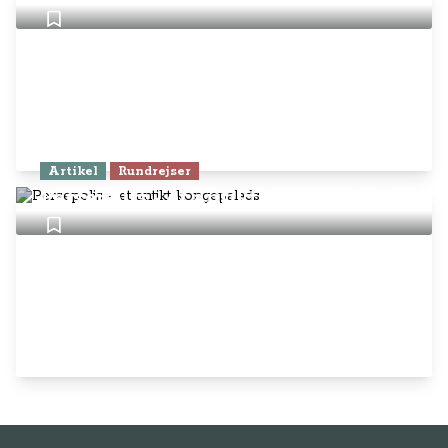
Artikel
Rundrejser
Persepolis - et antikt kongepalads