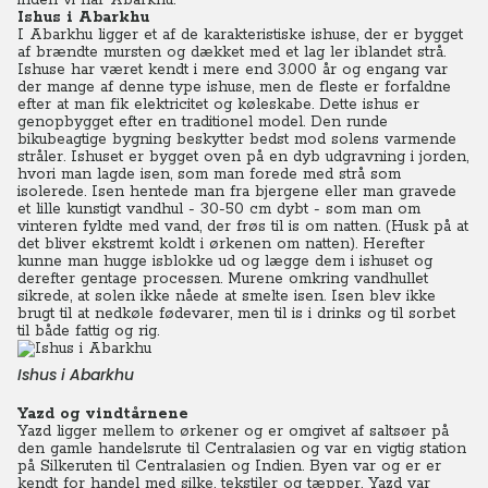
inden vi når Abarkhu.
Ishus i Abarkhu
I Abarkhu ligger et af de karakteristiske ishuse, der er bygget
af brændte mursten og dækket med et lag ler iblandet strå.
Ishuse har været kendt i mere end 3.000 år og engang var
der mange af denne type ishuse, men de fleste er forfaldne
efter at man fik elektricitet og køleskabe. Dette ishus er
genopbygget efter en traditionel model. Den runde
bikubeagtige bygning beskytter bedst mod solens varmende
stråler. Ishuset er bygget oven på en dyb udgravning i jorden,
hvori man lagde isen, som man forede med strå som
isolerede. Isen hentede man fra bjergene eller man gravede
et lille kunstigt vandhul - 30-50 cm dybt - som man om
vinteren fyldte med vand, der frøs til is om natten. (Husk på at
det bliver ekstremt koldt i ørkenen om natten). Herefter
kunne man hugge isblokke ud og lægge dem i ishuset og
derefter gentage processen. Murene omkring vandhullet
sikrede, at solen ikke nåede at smelte isen. Isen blev ikke
brugt til at nedkøle fødevarer, men til is i drinks og til sorbet
til både fattig og rig.
Ishus i Abarkhu
Yazd og vindtårnene
Yazd ligger mellem to ørkener og er omgivet af saltsøer på
den gamle handelsrute til Centralasien og var en vigtig station
på Silkeruten til Centralasien og Indien. Byen var og er er
kendt for handel med silke, tekstiler og tæpper. Yazd var