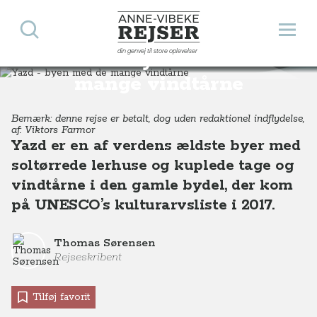
Søg
Åbn 
Anne-Vibeke Rejser
din genvej til store oplevelser
Yazd - byen med de
Destinationer
Asien
Iran
Yazd - byen med de mange vindtårne
mange vindtårne
Bemærk: denne rejse er betalt, dog uden redaktionel indflydelse,
af: Viktors Farmor
Yazd er en af verdens ældste byer med
soltørrede lerhuse og kuplede tage og
vindtårne i den gamle bydel, der kom
på UNESCO’s kulturarvsliste i 2017.
Thomas Sørensen
Rejseskribent
Tilføj favorit