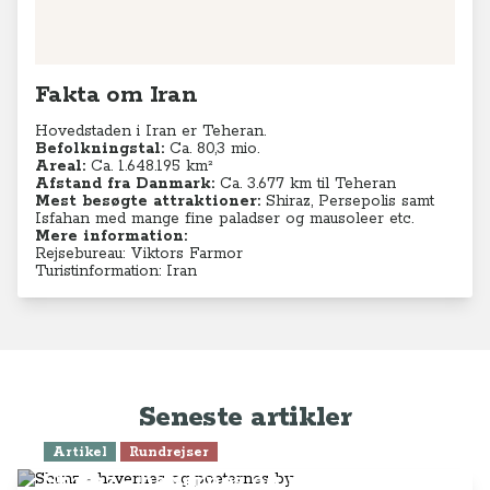
Fakta om Iran
Hovedstaden i Iran er Teheran.
Befolkningstal:
Ca. 80,3 mio.
Areal:
Ca. 1.648.195 km²
Afstand fra Danmark:
Ca. 3.677 km til Teheran
Mest besøgte attraktioner:
Shiraz, Persepolis samt
Isfahan med mange fine paladser og mausoleer etc.
Mere information:
Rejsebureau: Viktors Farmor
Turistinformation: Iran
Seneste artikler
Artikel
Rundrejser
Shiraz - havernes og poeternes by