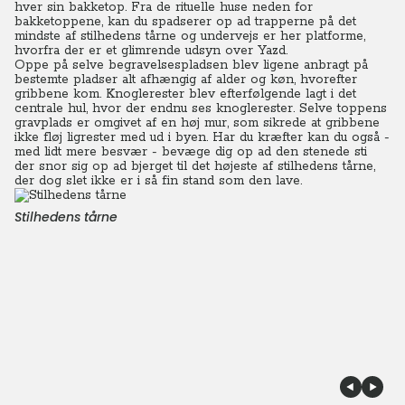
hver sin bakketop. Fra de rituelle huse neden for
bakketoppene, kan du spadserer op ad trapperne på det
mindste af stilhedens tårne og undervejs er her platforme,
hvorfra der er et glimrende udsyn over Yazd.
Oppe på selve begravelsespladsen blev ligene anbragt på
bestemte pladser alt afhængig af alder og køn, hvorefter
gribbene kom. Knoglerester blev efterfølgende lagt i det
centrale hul, hvor der endnu ses knoglerester. Selve toppens
gravplads er omgivet af en høj mur, som sikrede at gribbene
ikke fløj ligrester med ud i byen. Har du kræfter kan du også -
med lidt mere besvær - bevæge dig op ad den stenede sti
der snor sig op ad bjerget til det højeste af stilhedens tårne,
der dog slet ikke er i så fin stand som den lave.
Stilhedens tårne