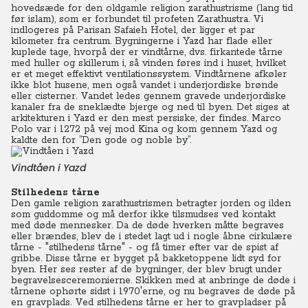
hovedsæde for den oldgamle religion zarathustrisme (lang tid
før islam), som er forbundet til profeten Zarathustra. Vi
indlogeres på Parisan Safaieh Hotel, der ligger et par
kilometer fra centrum. Bygningerne i Yazd har flade eller
kuplede tage, hvorpå der er vindtårne, dvs. firkantede tårne
med huller og skillerum i, så vinden føres ind i huset, hvilket
er et meget effektivt ventilationssystem. Vindtårnene afkøler
ikke blot husene, men også vandet i underjordiske brønde
eller cisterner. Vandet ledes gennem gravede underjordiske
kanaler fra de sneklædte bjerge og ned til byen. Det siges at
arkitekturen i Yazd er den mest persiske, der findes. Marco
Polo var i 1272 på vej mod Kina og kom gennem Yazd og
kaldte den for ”Den gode og noble by”.
Vindtåen i Yazd
Stilhedens tårne
Den gamle religion zarathustrismen betragter jorden og ilden
som guddomme og må derfor ikke tilsmudses ved kontakt
med døde mennesker. Da de døde hverken måtte begraves
eller brændes, blev de i stedet lagt ud i nogle åbne cirkulære
tårne - "stilhedens tårne" - og få timer efter var de spist af
gribbe. Disse tårne er bygget på bakketoppene lidt syd for
byen. Her ses rester af de bygninger, der blev brugt under
begravelsesceremonierne. Skikken med at anbringe de døde i
tårnene ophørte sidst i 1970'erne, og nu begraves de døde på
en gravplads. Ved stilhedens tårne er her to gravpladser på