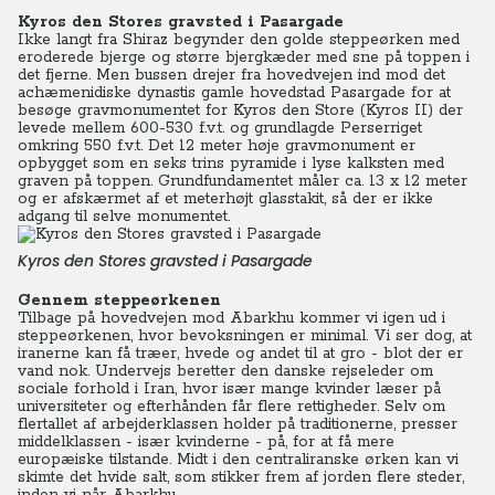
Kyros den Stores gravsted i Pasargade
Ikke langt fra Shiraz begynder den golde steppeørken med
eroderede bjerge og større bjergkæder med sne på toppen i
det fjerne. Men bussen drejer fra hovedvejen ind mod det
achæmenidiske dynastis gamle hovedstad Pasargade for at
besøge gravmonumentet for Kyros den Store (Kyros II) der
levede mellem 600-530 f.v.t. og grundlagde Perserriget
omkring 550 f.v.t. Det 12 meter høje gravmonument er
opbygget som en seks trins pyramide i lyse kalksten med
graven på toppen. Grundfundamentet måler ca. 13 x 12 meter
og er afskærmet af et meterhøjt glasstakit, så der er ikke
adgang til selve monumentet.
Kyros den Stores gravsted i Pasargade
Gennem steppeørkenen
Tilbage på hovedvejen mod Abarkhu kommer vi igen ud i
steppeørkenen, hvor bevoksningen er minimal. Vi ser dog, at
iranerne kan få træer, hvede og andet til at gro - blot der er
vand nok. Undervejs beretter den danske rejseleder om
sociale forhold i Iran, hvor især mange kvinder læser på
universiteter og efterhånden får flere rettigheder. Selv om
flertallet af arbejderklassen holder på traditionerne, presser
middelklassen - især kvinderne - på, for at få mere
europæiske tilstande. Midt i den centraliranske ørken kan vi
skimte det hvide salt, som stikker frem af jorden flere steder,