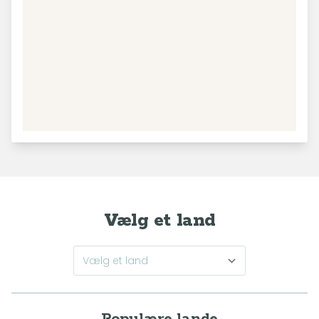
34
Leaflet
|
© MapTiler
© OpenStreetMap contributors
Vælg et land