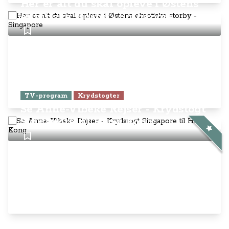
Her er alt du skal opleve i Østens
eksotiske storby - Singapore
TV-program
Krydstogter
Se Anne-Vibeke Rejser - Krydstogt
Singapore til Hong Kong