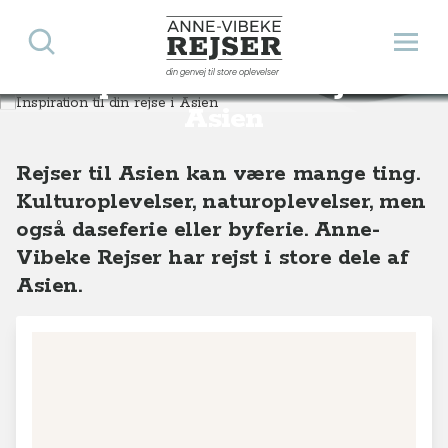
Søg
Åbn 
Anne-Vibeke Rejser
din genvej til store oplevelser
Inspiration til din rejse i
Destinationer
Asien
Asien
Rejser til Asien kan være mange ting.
Kulturoplevelser, naturoplevelser, men
også daseferie eller byferie. Anne-
Vibeke Rejser har rejst i store dele af
Asien.
+
−