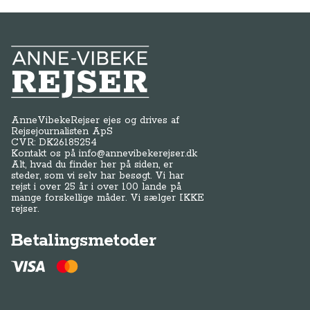
Anne-Vibeke Rejser
AnneVibekeRejser ejes og drives af
Rejsejournalisten ApS
CVR: DK
26185254
Kontakt os på
info@annevibekerejser.dk
Alt, hvad du finder her på siden, er
steder, som vi selv har besøgt. Vi har
rejst i over 25 år i over 100 lande på
mange forskellige måder. Vi sælger IKKE
rejser.
Betalingsmetoder