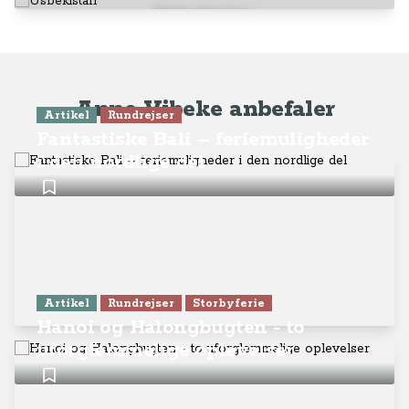
Usbekistan
Anne-Vibeke anbefaler
Artikel
Rundrejser
Fantastiske Bali – feriemuligheder
i den nordlige del
Artikel
Rundrejser
Storbyferie
Hanoi og Halongbugten - to
uforglemmelige oplevelser