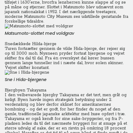
tilføjet i 1630'erne, hvorfra lensherren kunne slappe af og se
på måne og stjerner. Slottet i Matsumoto blev udnævnt som
japansk nationalskat i 1952. I det nærliggende treetagers,
moderne Matsumoto City Museum ses udstillede genstande fra
forskellige tidsaldre.
Matsumoto-slottet med voldgrav
Snedækkede Hilda-bjerge
Turen fortsætter gennem de vilde Hida-bjerge, der rejser sig
op til 3.000 moh.
Nysneen pryder fortsat bjergene og vejret
skifter fra dal til dal. Fra én overskyet dal kører bussen
gennem lange tunneller ind i næste dal, hvor solen skinner.
Vejret skifter konstant.
Sne i Hida-bjergene
Bjergbyen Takayama
I den velbevarede bjergby Takayama er det tørt, men gråt og
køligt. Byen havde ingen strategisk betydning under 2.
verdenskrig og blev derfor skånet for amerikanernes
bombning - og det er godt, for her finder du noget af den
gamle, traditionelle japanske arkitektur med huse opført i træ.
Takayama er også kendt for sine sake-bryggerier, og fra P-
pladsen ledes du til det nærmeste bryggeri for at smage på et
større udvalg af sake, der er en risvin på omkring 18 procent