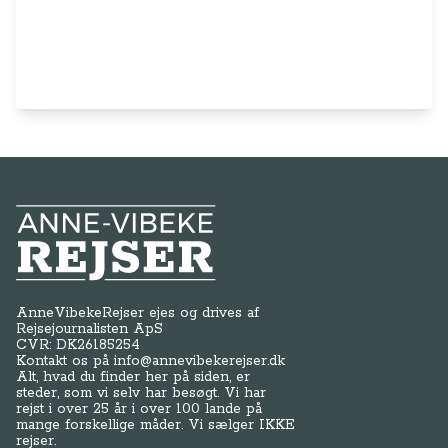
Anne-Vibeke Rejser
AnneVibekeRejser ejes og drives af
Rejsejournalisten ApS
CVR: DK
26185254
Kontakt os på
info@annevibekerejser.dk
Alt, hvad du finder her på siden, er
steder, som vi selv har besøgt. Vi har
rejst i over 25 år i over 100 lande på
mange forskellige måder. Vi sælger IKKE
rejser.