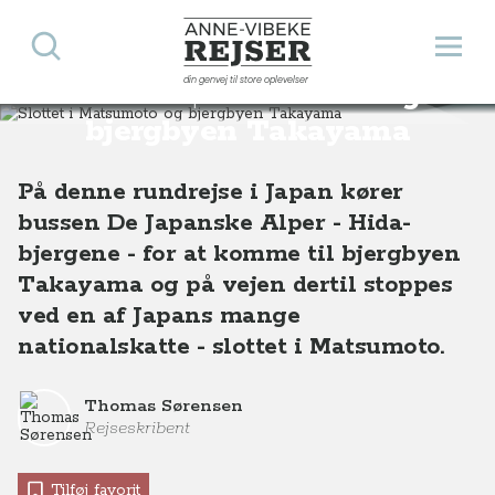
Søg
Åbn 
Anne-Vibeke Rejser
din genvej til store oplevelser
Slottet i Matsumoto og
Destinationer
Asien
Japan
Slottet i Matsumoto og bjergbyen Takayama, Japan
bjergbyen Takayama
På denne rundrejse i Japan kører
bussen De Japanske Alper - Hida-
bjergene - for at komme til bjergbyen
Takayama og på vejen dertil stoppes
ved en af Japans mange
nationalskatte - slottet i Matsumoto.
Thomas Sørensen
Rejseskribent
Tilføj favorit