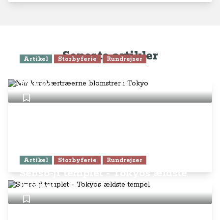
Seneste artikler
Artikel
Storbyferie
Rundrejser
Når kirsebærtræerne blomstrer i
Tokyo
Artikel
Storbyferie
Rundrejser
Senso-ji templet - Tokyos ældste
tempel