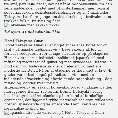
alkohol. Herefter er det tid til på egen hånd at finde rundt i de
tre små, parallelle gader, der består af beboelseshuse fra den
sene middelalder pyntet med blomsterkummer, men også af
souvenirbutikker, delikatesseforretninger og små madsteder.
Takayama har flere gange om året forskellige festivaler, som
trækker folk til fra nær og fjern.
Takayama med sake-butikker
Hotel Takayama Ouan
Hotel Takayama Ouan er et noget anderledes hotel, for du
skal - på ganske traditionel vis - have skoene af, før du
forlader receptionen for at tage elevatoren op på etagerne.
Her er værelserne indrettet i traditionelt japansk stil med
måtter og madrasser på gulvet og med skydedøre i let træ ud
mod gang og badeværelse - let og elegant og med alle
moderne faciliteter. På en af etagerne er det muligt at få et 41
grader varmt bad - også på traditionel vis - med en
indledende afvaskning og efterfølgende nøgenbadning - dog
mænd og kvinder hver for sig!
Aftensmaden - en såkaldt hobayaki-middag - indtages på den
nærliggende Bandai-restaurant. Denne hobayaki-middag
består af tyndt skåret oksekød på en bund af forskellige
grøntsager, der ligger på tykke magnoliablade som grilles ved
bordet. Spændende og velsmagende. Hertil serveres den
sædvanlige skålfuld ris.