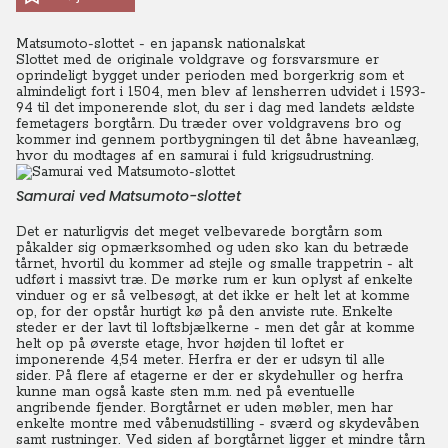
Matsumoto-slottet - en japansk nationalskat
Slottet med de originale voldgrave og forsvarsmure er
oprindeligt bygget under perioden med borgerkrig som et
almindeligt fort i 1504, men blev af lensherren udvidet i 1593-
94 til det imponerende slot, du ser i dag med landets ældste
femetagers borgtårn. Du træder over voldgravens bro og
kommer ind gennem portbygningen til det åbne haveanlæg,
hvor du modtages af en samurai i fuld krigsudrustning.
Samurai ved Matsumoto-slottet
Det er naturligvis det meget velbevarede borgtårn som
påkalder sig opmærksomhed og uden sko kan du betræde
tårnet, hvortil du kommer ad stejle og smalle trappetrin - alt
udført i massivt træ. De mørke rum er kun oplyst af enkelte
vinduer og er så velbesøgt, at det ikke er helt let at komme
op, for der opstår hurtigt kø på den anviste rute. Enkelte
steder er der lavt til loftsbjælkerne - men det går at komme
helt op på øverste etage, hvor højden til loftet er
imponerende 4,54 meter. Herfra er der er udsyn til alle
sider.
På flere af etagerne er der er skydehuller og herfra
kunne man også kaste sten m.m. ned på eventuelle
angribende fjender. Borgtårnet er uden møbler, men har
enkelte montre med våbenudstilling - sværd og skydevåben
samt rustninger. Ved siden af borgtårnet ligger et mindre tårn