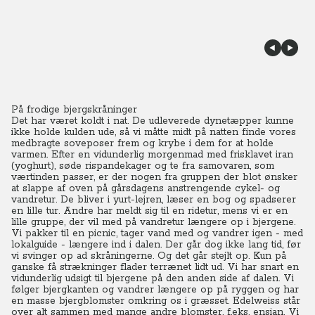
På frodige bjergskråninger
Det har været koldt i nat. De udleverede dynetæpper kunne
ikke holde kulden ude, så vi måtte midt på natten finde vores
medbragte soveposer frem og krybe i dem for at holde
varmen. Efter en vidunderlig morgenmad med frisklavet iran
(yoghurt), søde rispandekager og te fra samovaren, som
værtinden passer, er der nogen fra gruppen der blot ønsker
at slappe af oven på gårsdagens anstrengende cykel- og
vandretur. De bliver i yurt-lejren, læser en bog og spadserer
en lille tur. Andre har meldt sig til en ridetur, mens vi er en
lille gruppe, der vil med på vandretur længere op i bjergene.
Vi pakker til en picnic, tager vand med og vandrer igen - med
lokalguide - længere ind i dalen. Der går dog ikke lang tid, før
vi svinger op ad skråningerne. Og det går stejlt op. Kun på
ganske få strækninger flader terrænet lidt ud. Vi har snart en
vidunderlig udsigt til bjergene på den anden side af dalen. Vi
følger bjergkanten og vandrer længere op på ryggen og har
en masse bjergblomster omkring os i græsset. Edelweiss står
over alt sammen med mange andre blomster, f.eks. ensian.
Vi