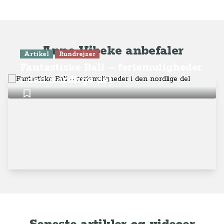
Anne-Vibeke anbefaler
Artikel
Rundrejser
Fantastiske Bali – feriemuligheder
i den nordlige del