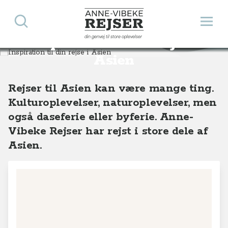
Søg
Åbn 
Anne-Vibeke Rejser
din genvej til store oplevelser
Inspiration til din rejse i
Destinationer
Asien
Asien
Rejser til Asien kan være mange ting.
Kulturoplevelser, naturoplevelser, men
også daseferie eller byferie. Anne-
Vibeke Rejser har rejst i store dele af
Asien.