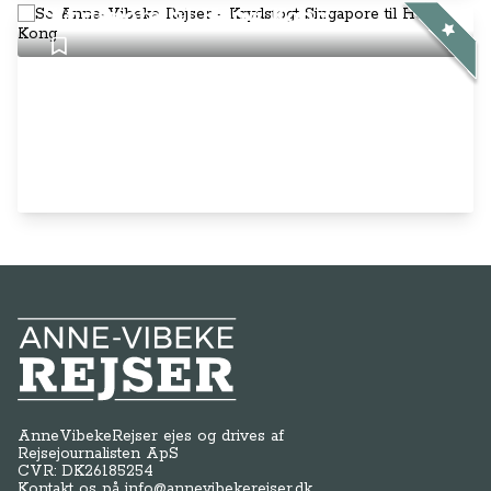
Singapore til Hong Kong
Anne-Vibeke Rejser
AnneVibekeRejser ejes og drives af
Rejsejournalisten ApS
CVR: DK
26185254
Kontakt os på
info@annevibekerejser.dk