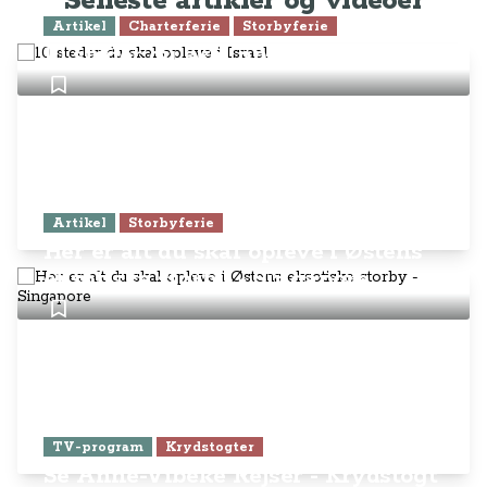
Seneste artikler og videoer
Artikel
Charterferie
Storbyferie
10 steder du skal opleve i Israel
Artikel
Storbyferie
Her er alt du skal opleve i Østens
eksotiske storby - Singapore
TV-program
Krydstogter
Se Anne-Vibeke Rejser - Krydstogt