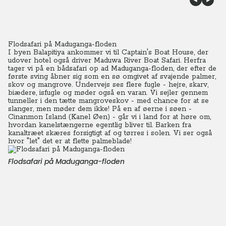
Flodsafari på Maduganga-floden
I byen Balapitiya ankommer vi til Captain's Boat House, der
udover hotel også driver Maduwa River Boat Safari. Herfra
tager vi på en bådsafari op ad Maduganga-floden, der efter de
første sving åbner sig som en sø omgivet af svajende palmer,
skov og mangrove.
Undervejs ses flere fugle - hejre, skarv,
biædere, isfugle og møder også en varan. Vi sejler gennem
tunneller i den tætte mangroveskov - med chance for at se
slanger, men møder dem ikke! På en af øerne i søen -
Cinanmon Island (Kanel Øen) - går vi i land for at høre om,
hvordan kanelstængerne egentlig bliver til. Barken fra
kanaltræet skæres forsigtigt af og tørres i solen. Vi ser også
hvor "let" det er at flette palmeblade!
Flodsafari på Maduganga-floden