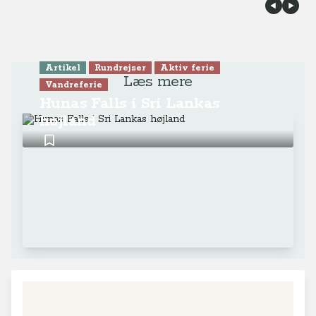
Artikel
Rundrejser
Aktiv ferie
Læs mere
Vandreferie
Hunas Falls i Sri Lankas
højland