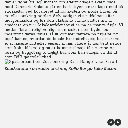
der er dømt "fri leg" indtil vi om eftermiddagen skal tilbage
mod Danmark. Enkelte går en tur til byen, andre tager med på
snorkeltur ved koralrevet ud for kysten og nogle bliver på
hotellet omkring poolen. Selv vælger vi umiddelbart efter
morgenmaden og før den ekstreme varme sætter ind, at
spadsere en tur i lokalområdet for at se på de mange fugle.
Vi
møder flere utroligt venlige mennesker, som byder os
indenfor i deres haver, så vi kommer tættere på fuglene og
også kan se, hvordan de lokale har indrettet sig bag murene. I
et af husene fortæller ejeren, at han i flere år har tjent penge
som kok i Milano og nu er kommet tilbage til sin kone og
børn og bygget sig et dejligt hus, som han udlejer en del af
som B&B gæstelejlighed.
Spadseretur i området omkring Kalla Bongo Lake Resort