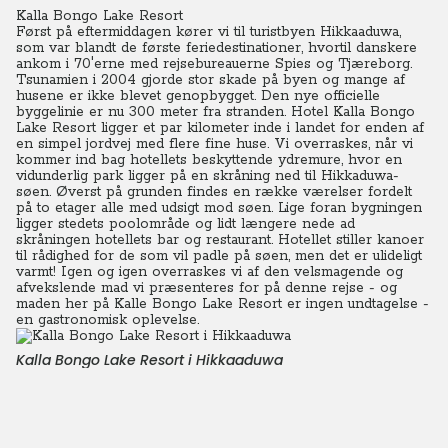
Kalla Bongo Lake Resort
Først på eftermiddagen kører vi til turistbyen Hikkaaduwa,
som var blandt de første feriedestinationer, hvortil danskere
ankom i 70'erne med rejsebureauerne Spies og Tjæreborg.
Tsunamien i 2004 gjorde stor skade på byen og mange af
husene er ikke blevet genopbygget. Den nye officielle
byggelinie er nu 300 meter fra stranden. Hotel Kalla Bongo
Lake Resort ligger et par kilometer inde i landet for enden af
en simpel jordvej med flere fine huse. Vi overraskes, når vi
kommer ind bag hotellets beskyttende ydremure, hvor en
vidunderlig park ligger på en skråning ned til Hikkaduwa-
søen. Øverst på grunden findes en række værelser fordelt
på to etager alle med udsigt mod søen. Lige foran bygningen
ligger stedets poolområde og lidt længere nede ad
skråningen hotellets bar og restaurant. Hotellet stiller kanoer
til rådighed for de som vil padle på søen, men det er ulideligt
varmt! Igen og igen overraskes vi af den velsmagende og
afvekslende mad vi præsenteres for på denne rejse - og
maden her på Kalle Bongo Lake Resort er ingen undtagelse -
en gastronomisk oplevelse.
Kalla Bongo Lake Resort i Hikkaaduwa