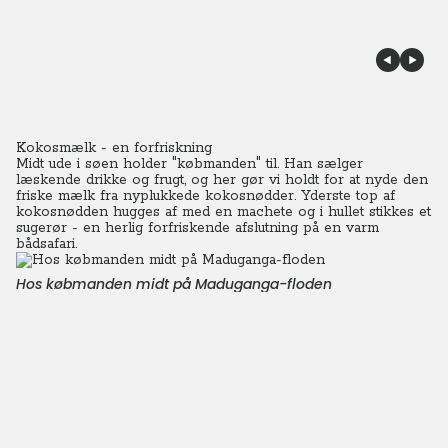
Kokosmælk - en forfriskning
Midt ude i søen holder "købmanden" til. Han sælger
læskende drikke og frugt, og her gør vi holdt for at nyde den
friske mælk fra nyplukkede kokosnødder.
Yderste top af
kokosnødden hugges af med en machete og i hullet stikkes et
sugerør - en herlig forfriskende afslutning på en varm
bådsafari.
Hos købmanden midt på Maduganga-floden