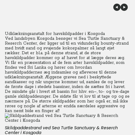
Udklækningsanstalt for havskildpadder i Kosgoda
Ved landsbyen Kosgoda besøger vi Sea Turtle Sanctuary &
Reserch Center, der ligger ud til en vidunderlig bounty-strand
med hvidt sand og svajende kokospalmer så langt øjet
rækker.
Det er bl.a. på denne strand, at de store
havskildpadder kommer op af havet for at lægge deres æg.
Vi får en præsentation af de fem arter havskildpadder, som
findes ved Sri Lanka og hører om hvordan
havskildpaddernes æg indsamles og afleveres til denne
udklækningsanstalt. Æggene graves ned i beskyttede
sandkasser og når ungerne kommer ud, samles de og lever
de første dage i stedets bassiner, inden de sættes fri i havet.
De mindste går i hvert sit bassin for hhv. en–, to- og tre-dage
gamle skildpaddeunger. De sidste får vi lov til at tage op og se
nærmere på. De større skildpadder som her også er, må ikke
røres og nogle af arterne er endda særdeles aggressive og
kan nemt bide en finger af!
Skildpaddestrand ved Sea Turtle Sanctuary & Reserch
Center i Kosgoda