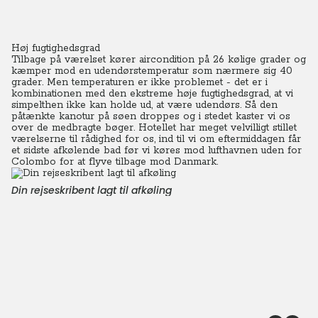
Høj fugtighedsgrad
Tilbage på værelset kører aircondition på 26 kølige grader og
kæmper mod en udendørstemperatur som nærmere sig 40
grader. Men temperaturen er ikke problemet - det er i
kombinationen med den ekstreme høje fugtighedsgrad, at vi
simpelthen ikke kan holde ud, at være udendørs.
Så den
påtænkte kanotur på søen droppes og i stedet kaster vi os
over de medbragte bøger. Hotellet har meget velvilligt stillet
værelserne til rådighed for os, ind til vi om eftermiddagen får
et sidste afkølende bad før vi køres mod lufthavnen uden for
Colombo for at flyve tilbage mod Danmark.
Din rejseskribent lagt til afkøling