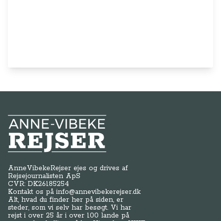
Anne-Vibeke Rejser
AnneVibekeRejser ejes og drives af
Rejsejournalisten ApS
CVR: DK
26185254
Kontakt os på
info@annevibekerejser.dk
Alt, hvad du finder her på siden, er
steder, som vi selv har besøgt. Vi har
rejst i over 25 år i over 100 lande på