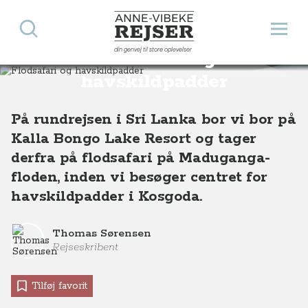
Søg
Åbn 
Anne-Vibeke Rejser
din genvej til store oplevelser
Flodsafari og
Destinationer
Asien
Sri Lanka
Flodsafari og havskildpadder i Sri Lanka
havskildpadder
På rundrejsen i Sri Lanka bor vi bor på
Kalla Bongo Lake Resort og tager
derfra på flodsafari på Maduganga-
floden, inden vi besøger centret for
havskildpadder i Kosgoda.
Thomas Sørensen
Rejseskribent
Tilføj favorit