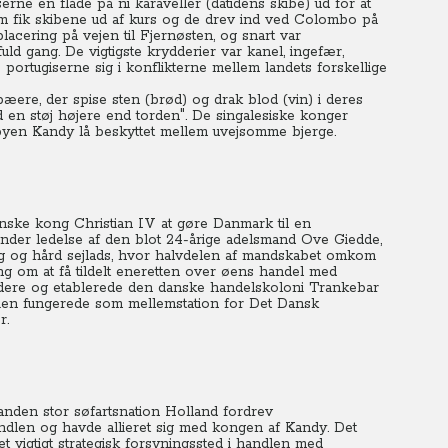
ne en flåde på ni karaveller (datidens skibe) ud for at
m fik skibene ud af kurs og de drev ind ved Colombo på
placering på vejen til Fjernøsten, og snart var
ld gang. De vigtigste krydderier var kanel, ingefær,
portugiserne sig i konflikterne mellem landets forskellige
ere, der spise sten (brød) og drak blod (vin) i deres
en støj højere end torden". De singalesiske konger
gebyen Kandy lå beskyttet mellem uvejsomme bjerge.
nske kong Christian IV at gøre Danmark til en
, under ledelse af den blot 24-årige adelsmand Ove Giedde,
ng og hård sejlads, hvor halvdelen af mandskabet omkom
ng om at få tildelt eneretten over øens handel med
idere og etablerede den danske handelskoloni Trankebar
ien fungerede som mellemstation for Det Dansk
r.
n anden stor søfartsnation Holland fordrev
ndlen og havde allieret sig med kongen af Kandy.
Det
vigtigt strategisk forsyningssted i handlen med