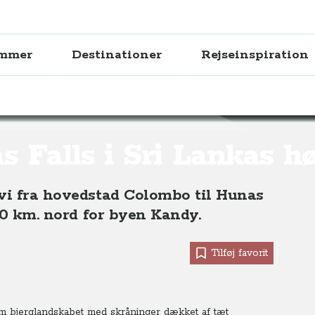
ammer
Destinationer
Rejseinspiration
nkas højland
 Falls i Sri Lankas h
 vi fra hovedstad Colombo til Hunas
 30 km. nord for byen Kandy.
Tilføj favorit
m bjerglandskabet med skråninger dækket af tæt