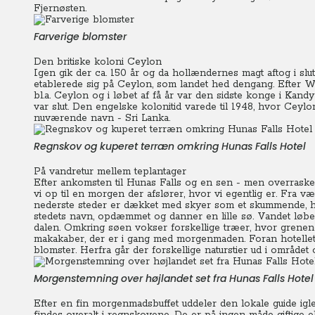
Fjernøsten.
Farverige blomster
Den britiske koloni Ceylon
Igen gik der ca. 150 år og da hollændernes magt aftog i slut
etablerede sig på Ceylon, som landet hed dengang. Efter Wi
bl.a. Ceylon og i løbet af få år var den sidste konge i Ka
var slut. Den engelske kolonitid varede til 1948, hvor Ceylo
nuværende navn - Sri Lanka.
Regnskov og kuperet terræn omkring Hunas Falls Hotel
På vandretur mellem teplantager
Efter ankomsten til Hunas Falls og en sen - men overraske
vi op til en morgen der afslører, hvor vi egentlig er.
Fra vær
nederste steder er dækket med skyer som et skummende, hv
stedets navn, opdæmmet og danner en lille sø. Vandet løbe
dalen.
Omkring søen vokser forskellige træer, hvor grenen
makakaber, der er i gang med morgenmaden. Foran hotellet 
blomster. Herfra går der forskellige naturstier ud i område
Morgenstemning over højlandet set fra Hunas Falls Hotel
Efter en fin morgenmadsbuffet uddeler den lokale guide igle