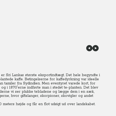
er Sri Lankas største eksportindtægt. Det hele begyndte i
antede kaffe. Betingelserne for kaffedyrkning var ideelle
n tamiler fra Sydindien.
Men eventyret varede kort, for
 og i 1870'erne indførte man i stedet te-planten. Det blev
derne vi ser plukke tebladene og lægge dem i en sæk,
erne, hvor giftslanger, skorpioner, skovigler og andet
00 meters højde og får en flot udsigt ud over landskabet.