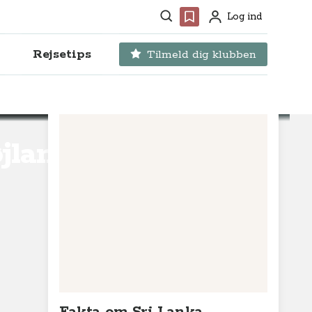
Søg
Favoritter
Log ind
Profil
Rejsetips
Tilmeld dig klubben
øjland