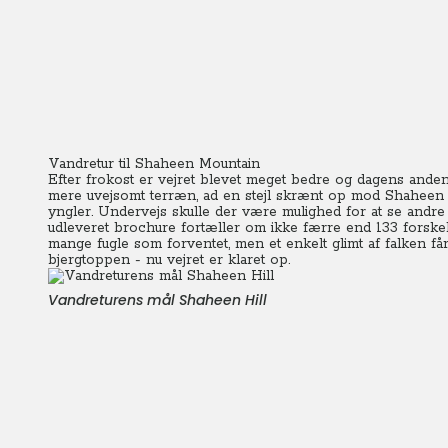
Vandretur til Shaheen Mountain
Efter frokost er vejret blevet meget bedre og dagens and
mere uvejsomt terræn, ad en stejl skrænt op mod Shaheen Hi
yngler.
Undervejs skulle der være mulighed for at se andre fu
udleveret brochure fortæller om ikke færre end 133 forskell
mange fugle som forventet, men et enkelt glimt af falken f
bjergtoppen - nu vejret er klaret op.
Vandreturens mål Shaheen Hill