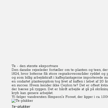
Te - den største eksportvare
Den danske rejseleder fortæller om te-planten og teen, der 
1824, hvor briterne fik store regnskovsområder ryddet og pl
og som billig arbejdskraft i kaffeplantagerne importerede ma
en ondartet plantesygdom tog livet af kaffen i løbet af 20 år
en succes. Hvem kender ikke Ceylon te? Det er oftest kvin
der bæres på ryggen. Det er hårdt arbejde at gå på skråning
kryb kan genere arbejdet.
Vi følger vandreruten Simpson's Forest, der ligger i ca. 1.0
Te-plukker