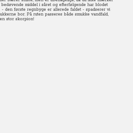
eller bærer smitte, men er ubehagelige, da du ikke mærker
et bedøvende middel i såret og efterfølgende har blodet
- den første regnbyge er allerede faldet - spadserer vi
lukkerne bor.
På ruten passeres både smukke vandfald,
en stor skorpion!