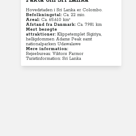
Fakta om Sri Lanka
Hovedstaden i Sri Lanka er Colombo.
Befolkningstal:
Ca. 22 mio.
Areal:
Ca. 65.610 km²
Afstand fra Danmark:
Ca. 7.981 km
Mest besøgte
attraktioner:
Klippetemplet Sigiriya,
helligdommen Adams Peak samt
nationalparken Udawalawe
Mere information:
Rejsebureau: Viktors Farmor
Turistinformation: Sri Lanka