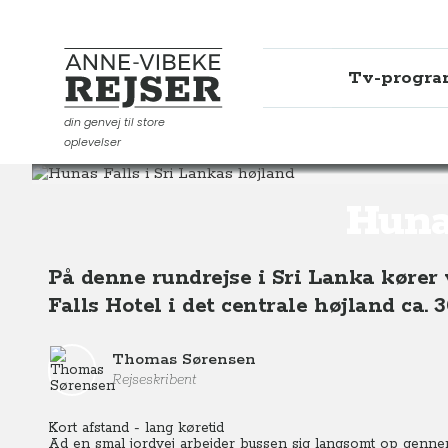
Tv-progr
Anne-Vibeke Rejser
din genvej til store
oplevelser
Destinationer
Asien
Sri Lanka
Hunas Falls i Sri La
Hunas
På denne rundrejse i Sri Lanka kører
Falls Hotel i det centrale højland ca.
Thomas Sørensen
Rejseskribent
Kort afstand - lang køretid
Ad en smal jordvej arbejder bussen sig langsomt op genne