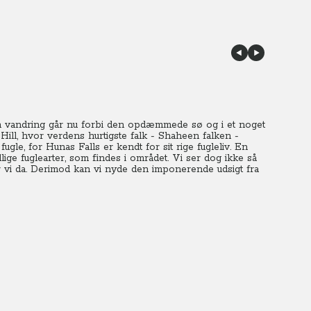
en vandring går nu forbi den opdæmmede sø og i et noget
ll, hvor verdens hurtigste falk - Shaheen falken -
gle, for Hunas Falls er kendt for sit rige fugleliv. En
ige fuglearter, som findes i området. Vi ser dog ikke så
år vi da. Derimod kan vi nyde den imponerende udsigt fra