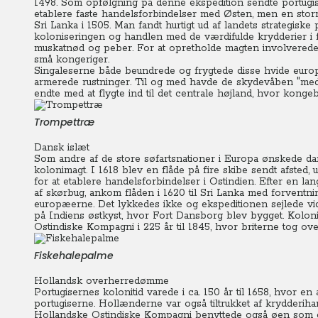
1498. Som opfølgning på denne ekspedition sendte portugiser
etablere faste handelsforbindelser med Østen, men en stor
Sri Lanka i 1505.
Man fandt hurtigt ud af landets strategiske 
koloniseringen og handlen med de værdifulde krydderier i fu
muskatnød og peber.
For at opretholde magten involverede 
små kongeriger.
Singaleserne både beundrede og frygtede disse hvide europæ
armerede rustninger. Til og med havde de skydevåben "med 
endte med at flygte ind til det centrale højland, hvor kon
Trompettræ
Dansk islæt
Som andre af de store søfartsnationer i Europa ønskede da
kolonimagt.
I 1618 blev en flåde på fire skibe sendt afsted
for at etablere handelsforbindelser i Ostindien.
Efter en la
af skørbug, ankom flåden i 1620 til Sri Lanka med forventni
europæerne.
Det lykkedes ikke og ekspeditionen sejlede v
på Indiens østkyst, hvor Fort Dansborg blev bygget.
Kolon
Ostindiske Kompagni i 225 år til 1845, hvor briterne tog ove
Fiskehalepalme
Hollandsk overherredømme
Portugisernes kolonitid varede i ca. 150 år til 1658, hvor e
portugiserne.
Hollænderne var også tiltrukket af krydderiha
Hollandske Ostindiske Kompagni benyttede også øen som et 