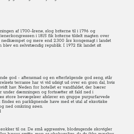
ningen af 1700-årene, slog briterne til i 1796 og
enerkongressen i 1815 fik briterne tildelt magten over
ndy nedkæmpet og mere end 2.300 års kongemagt i landet
n blev en selvstændig republik.
I 1972 fik landet sit
nde god - aftensmad og en efterfølgende god seng, står
elsets terrasse har vi vid udsigt ud over en grøn dal, hvis
idt hav.
Neden for hotellet er vandfaldet, der bærer
r under dæmningen og fortsætter sit fald ned i
es store bevægelser afslører en gruppe purpurfarvede
findes en parklignende have med et utal af eksotiske
t og ned omkring søen.
sokker til os.
De små aggressive, blodsugende skovigler