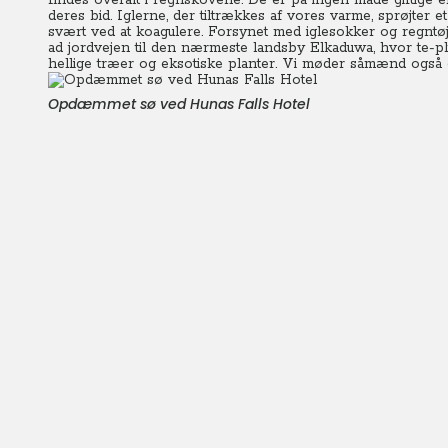
findes overalt i regnskovene. De er på ingen måde giftige 
deres bid. Iglerne, der tiltrækkes af vores varme, sprøjter 
svært ved at koagulere.
Forsynet med iglesokker og regntøj 
ad jordvejen til den nærmeste landsby Elkaduwa, hvor te-p
hellige træer og eksotiske planter. Vi møder såmænd også 
Opdæmmet sø ved Hunas Falls Hotel