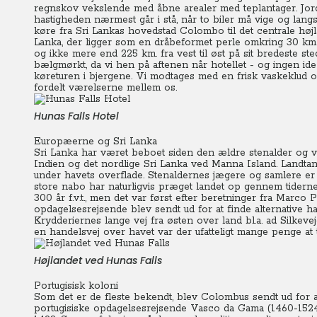
regnskov vekslende med åbne arealer med teplantager. Jord
hastigheden nærmest går i stå, når to biler må vige og lan
køre fra Sri Lankas hovedstad Colombo til det centrale høj
Lanka, der ligger som en dråbeformet perle omkring 30 km. ø
og ikke mere end 225 km. fra vest til øst på sit bredeste ste
bælgmørkt, da vi hen på aftenen når hotellet - og ingen ide
køreturen i bjergene. Vi modtages med en frisk vaskeklud 
fordelt værelserne mellem os.
Hunas Falls Hotel
Europæerne og Sri Lanka
Sri Lanka har været beboet siden den ældre stenalder og 
Indien og det nordlige Sri Lanka ved Manna Island. Landta
under havets overflade. Stenaldernes jægere og samlere er g
store nabo har naturligvis præget landet op gennem tiderne
300 år f.v.t., men det var først efter beretninger fra Marco 
opdagelsesrejsende blev sendt ud for at finde alternative ha
Krydderiernes lange vej fra østen over land bl.a. ad Silke
en handelsvej over havet var der ufatteligt mange penge at t
Højlandet ved Hunas Falls
Portugisisk koloni
Som det er de fleste bekendt, blev Colombus sendt ud for at
portugisiske opdagelsesrejsende Vasco da Gama (1460-1524