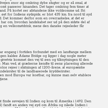
vejen snor sig omkring dybe slugter og er så smal, at
gsomt passerer hinanden. Det tager omkring fem timer at
land. På kortet ser afstandene ikke voldsomme ud. Sri
st for Indiens sydspids, er blot 435 km. fra nord til syd
d.
Det kommer derfor som en overraskelse, at det er
 har om, hvordan landskabet ser ud på den sidste del af
og en velkomstdrink, mens den danske rejseleder får
var engang i fortiden forbundet med en landtange mellem
ngen kaldes Adams Bridge og ligger i dag nogle meter
ivetvis kommet den vej til øen og tilknytningen til den
. Man ved, at grækerne kendte til øens placering allerede
Polos rejser i slutningen af 1200-årene, at europæiske
ndelsruter til de landbaserede krydderiruter.
vejen mod Europa var kostbar, og kunne man selv etablere
jene.
 finde søvejen til Indien og kom til Amerika i 1492. Den
) fandt en anden vej syd om Afrika og nåede Indien i