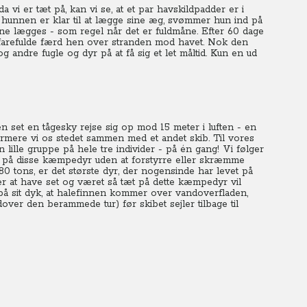
 vi er tæt på, kan vi se, at et par havskildpadder er i
r hunnen er klar til at lægge sine æg, svømmer hun ind på
ne lægges - som regel når det er fuldmåne. Efter 60 dage
arefulde færd hen over stranden mod havet.
Nok den
g andre fugle og dyr på at få sig et let måltid.
Kun en ud
 set en tågesky rejse sig op mod 15 meter i luften - en
ærmere vi os stedet sammen med et andet skib. Til vores
 lille gruppe på hele tre individer - på én gang! Vi følger
på disse kæmpedyr uden at forstyrre eller skræmme
80 tons, er det største dyr, der nogensinde har levet på
r at have set og været så tæt på dette kæmpedyr vil
på sit dyk, at halefinnen kommer over vandoverfladen,
udover den berammede tur) før skibet sejler tilbage til