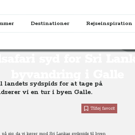
ammer
Destinationer
Rejseinspiration
Sri Lanka og byvandring i Galle
safari syd for Sri Lan
byvandring i Galle
il landets sydspids for at tage på
dserer vi en tur i byen Galle.
Tilføj favorit
 på sig, da vi kører mod Sri Lankas sydspids til byen