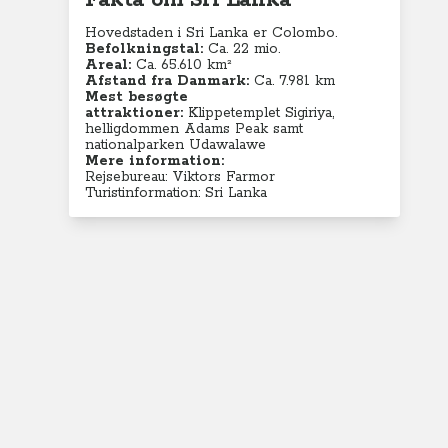
Fakta om Sri Lanka
Hovedstaden i Sri Lanka er Colombo.
Befolkningstal:
Ca. 22 mio.
Areal:
Ca. 65.610 km²
Afstand fra Danmark:
Ca. 7.981 km
Mest besøgte
attraktioner:
Klippetemplet Sigiriya,
helligdommen Adams Peak samt
nationalparken Udawalawe
Mere information:
Rejsebureau: Viktors Farmor
Turistinformation: Sri Lanka