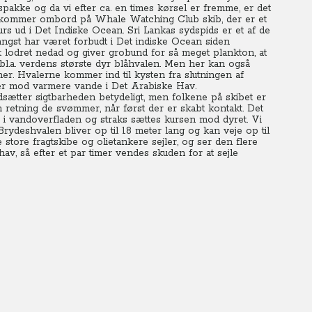
pakke og da vi efter ca. en times kørsel er fremme, er det
 Vi kommer ombord på Whale Watching Club skib, der er et
rs ud i Det Indiske Ocean. Sri Lankas sydspids er et af de
lfangst har været forbudt i Det indiske Ocean siden
 lodret nedad og giver grobund for så meget plankton, at
l.a. verdens største dyr blåhvalen.
Men her kan også
er. Hvalerne kommer ind til kysten fra slutningen af
tter mod varmere vande i Det Arabiske Hav.
sætter sigtbarheden betydeligt, men folkene på skibet er
en retning de svømmer, når først der er skabt kontakt. Det
 i vandoverfladen og straks sættes kursen mod dyret. Vi
Brydeshvalen bliver op til 18 meter lang og kan veje op til
 store fragtskibe og olietankere sejler, og ser den flere
av, så efter et par timer vendes skuden for at sejle