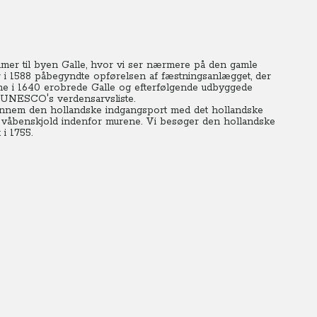
ommer til byen Galle, hvor vi ser nærmere på den gamle
r i 1588 påbegyndte opførelsen af fæstningsanlægget, der
rne i 1640 erobrede Galle og efterfølgende udbyggede
på UNESCO's verdensarvsliste.
nnem den hollandske indgangsport med det hollandske
 våbenskjold indenfor murene. Vi besøger den hollandske
i 1755.