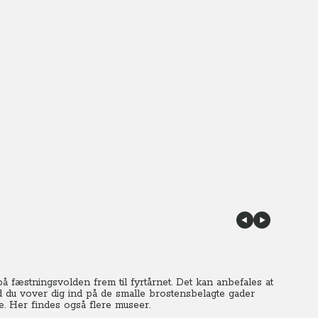
å fæstningsvolden frem til fyrtårnet. Det kan anbefales at
nd du vover dig ind på de smalle brostensbelagte gader
e. Her findes også flere museer.