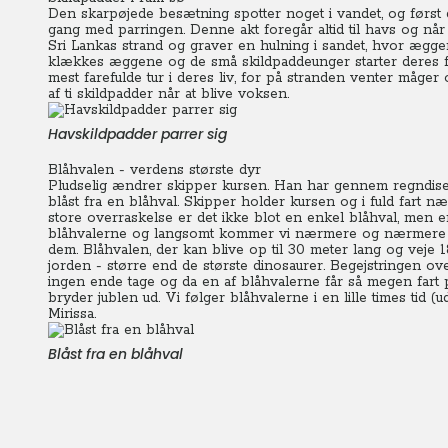
Den skarpøjede besætning spotter noget i vandet, og først da
gang med parringen.
Denne akt foregår altid til havs og nå
Sri Lankas strand og graver en hulning i sandet, hvor ægge
klækkes æggene og de små skildpaddeunger starter deres f
mest farefulde tur i deres liv, for på stranden venter måger o
af ti skildpadder når at blive voksen.
Havskildpadder parrer sig
Blåhvalen - verdens største dyr
Pludselig ændrer skipper kursen. Han har gennem regndisen
blåst fra en blåhval.
Skipper holder kursen og i fuld fart n
store overraskelse er det ikke blot en enkel blåhval, men en
blåhvalerne og langsomt kommer vi nærmere og nærmere 
dem. Blåhvalen, der kan blive op til 30 meter lang og veje 1
jorden - større end de største dinosaurer.
Begejstringen ove
ingen ende tage og da en af blåhvalerne får så megen fart 
bryder jublen ud. Vi følger blåhvalerne i en lille times tid (
Mirissa.
Blåst fra en blåhval