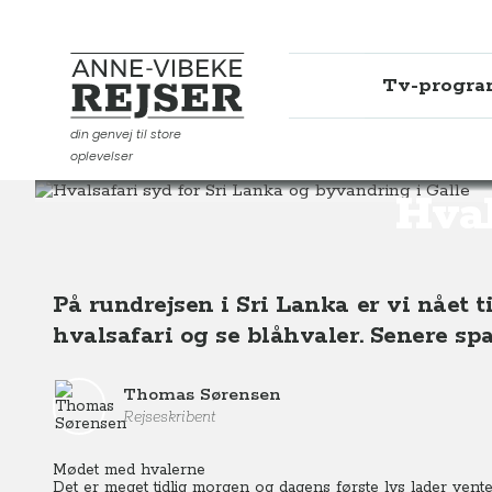
Tv-progr
Anne-Vibeke Rejser
din genvej til store
oplevelser
Destinationer
Asien
Sri Lanka
Hvalsafari syd for 
Hval
På rundrejsen i Sri Lanka er vi nået t
hvalsafari og se blåhvaler. Senere spa
Thomas Sørensen
Rejseskribent
Mødet med hvalerne
Det er meget tidlig morgen og dagens første lys lader vente