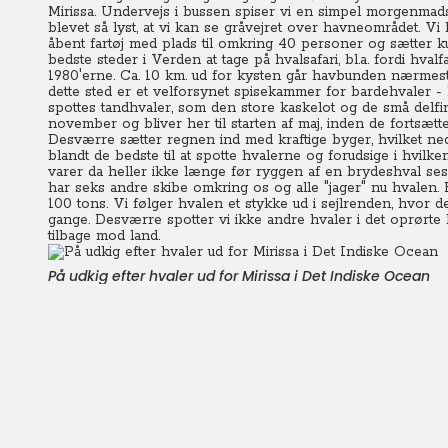
Mirissa. Undervejs i bussen spiser vi en simpel morgenmads
blevet så lyst, at vi kan se gråvejret over havneområdet.
åbent fartøj med plads til omkring 40 personer og sætter ku
bedste steder i Verden at tage på hvalsafari, bl.a. fordi hva
1980'erne. Ca. 10 km. ud for kysten går havbunden nærmest
dette sted er et velforsynet spisekammer for bardehvaler - b
spottes tandhvaler, som den store kaskelot og de små delfin
november og bliver her til starten af maj, inden de fortsæ
Desværre sætter regnen ind med kraftige byger, hvilket ned
blandt de bedste til at spotte hvalerne og forudsige i hvilk
varer da heller ikke længe før ryggen af en brydeshval ses
har seks andre skibe omkring os og alle "jager" nu hvalen.
100 tons.
Vi følger hvalen et stykke ud i sejlrenden, hvor de
gange. Desværre spotter vi ikke andre hvaler i det oprørte h
tilbage mod land.
På udkig efter hvaler ud for Mirissa i Det Indiske Ocean