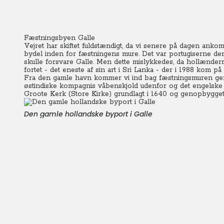
Fæstningsbyen Galle
Vejret har skiftet fuldstændigt, da vi senere på dagen ank
bydel inden for fæstningens mure.
Det var portugiserne de
skulle forsvare Galle. Men dette mislykkedes, da hollænde
fortet - det eneste af sin art i Sri Lanka - der i 1988 kom 
Fra den gamle havn kommer vi ind bag fæstningsmuren ge
østindiske kompagnis våbenskjold udenfor og det engelske
Groote Kerk (Store Kirke) grundlagt i 1640 og genopbygget 
Den gamle hollandske byport i Galle