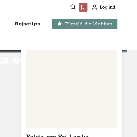
Søg
Favoritter
Log ind
Profil
Rejsetips
Tilmeld dig klubben
ka og