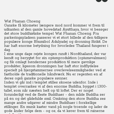
Wat Phanan Choeng
Ganske få kilometer længere mod nord kommer vi frem til
udkanten af den gamle hovedstad Ayutthaya, hvor vi besøger
det store buddhistiske tempel Wat Phanan Choeng.
Fra
parkeringspladsen passerer vi et stort billede af den tidligere
populære konge Bhumibol Adulyadej og dronning Sirikit. De
har haft enorme betydning for hvorledes Thailand fungerer i
dag.
I sine unge dage rejste kongen rundt i Nordthailand, der var
kendt og berygtet for sin opiumproduktion (opiumsvalmuen)
og fik omlagt bøndernes produktion til mere gavnlige
produkter, ligesom dronningen har haft stor indflydelse
specielt på bjergstammernes overlevelsesmuligheder ved at
fastholde de traditionelle håndværk. Nu er regenten en af
deres også ganske populære sønner.
Inden vi går ind i templet stilles skoene udenfor. Inde i
templet overraskes vi af den enorme Buddha, bygget i 1300-
tallet, som når næsten helt op til loftet. Der er noget
forunderligt ved de fleste Buddhaer - den måde Buddha ser
på én og det gådefulde smil. Omkring den store Buddha ses
mange andre udgaver af mindre Buddhaer i forskellige
stillinger. En munk kaster vand på nogle troende og lader de
gode ånder følge dem - og os, da vi kører frem til ruinerne