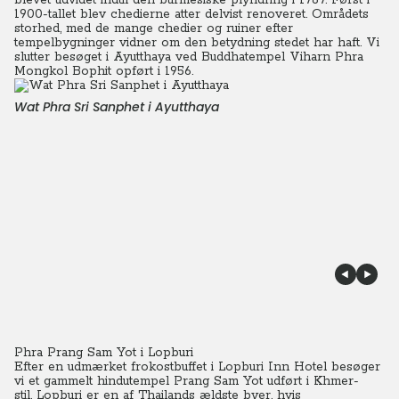
blevet udvidet indtil den burmesiske plyndring i 1767. Først i
1900-tallet blev chedierne atter delvist renoveret.
Områdets
storhed, med de mange chedier og ruiner efter
tempelbygninger vidner om den betydning stedet har haft. Vi
slutter besøget i Ayutthaya ved Buddhatempel Viharn Phra
Mongkol Bophit opført i 1956.
Wat Phra Sri Sanphet i Ayutthaya
Phra Prang Sam Yot i Lopburi
Efter en udmærket frokostbuffet i Lopburi Inn Hotel besøger
vi et gammelt hindutempel Prang Sam Yot udført i Khmer-
stil.
Lopburi er en af Thailands ældste byer, hvis