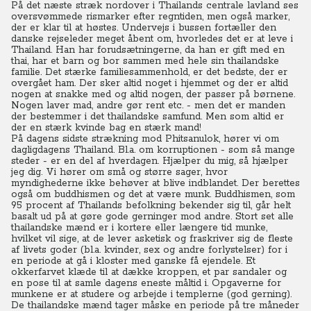
På det næste stræk nordover i Thailands centrale lavland ses
oversvømmede rismarker efter regntiden, men også marker,
der er klar til at høstes. Undervejs i bussen fortæller den
danske rejseleder meget åbent om, hvorledes det er at leve i
Thailand. Han har forudsætningerne, da han er gift med en
thai, har et barn og bor sammen med hele sin thailandske
familie. Det stærke familiesammenhold, er det bedste, der er
overgået ham. Der sker altid noget i hjemmet og der er altid
nogen at snakke med og altid nogen, der passer på børnene.
Nogen laver mad, andre gør rent etc. - men det er manden
der bestemmer i det thailandske samfund.
Men som altid er
der en stærk kvinde bag en stærk mand!
På dagens sidste strækning mod Phitsanulok, hører vi om
dagligdagens Thailand. Bl.a. om korruptionen - som så mange
steder - er en del af hverdagen. Hjælper du mig, så hjælper
jeg dig. Vi hører om små og større sager, hvor
myndighederne ikke behøver at blive indblandet. Der berettes
også om buddhismen og det at være munk. Buddhismen, som
95 procent af Thailands befolkning bekender sig til, går helt
basalt ud på at gøre gode gerninger mod andre. Stort set alle
thailandske mænd er i kortere eller længere tid munke,
hvilket vil sige, at de lever asketisk og fraskriver sig de fleste
af livets goder (bl.a. kvinder, sex og andre forlystelser) for i
en periode at gå i kloster med ganske få ejendele. Et
okkerfarvet klæde til at dække kroppen, et par sandaler og
en pose til at samle dagens eneste måltid i. Opgaverne for
munkene er at studere og arbejde i templerne (god gerning).
De thailandske mænd tager måske en periode på tre måneder