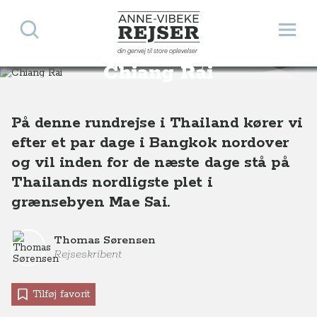
Søg
Åbn 
Anne-Vibeke Rejser
din genvej til store oplevelser
Destinationer
Asien
Thailand
Rundrejse mod Chiang Rai
Chiang Rai
På denne rundrejse i Thailand kører vi
efter et par dage i Bangkok nordover
og vil inden for de næste dage stå på
Thailands nordligste plet i
grænsebyen Mae Sai.
Thomas Sørensen
Rejseskribent
Tilføj favorit