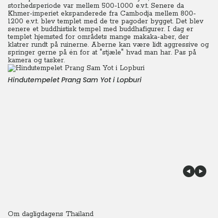
storhedsperiode var mellem 500-1000 e.v.t. Senere da
Khmer-imperiet ekspanderede fra Cambodja mellem 800-
1200 e.v.t. blev templet med de tre pagoder bygget. Det blev
senere et buddhistisk tempel med buddhafigurer. I dag er
templet hjemsted for områdets mange makaka-aber, der
klatrer rundt på ruinerne. Aberne kan være lidt aggressive og
springer gerne på én for at "stjæle" hvad man har. Pas på
kamera og tasker.
Hindutempelet Prang Sam Yot i Lopburi
Om dagligdagens Thailand