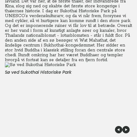
lavland. Det var her, at de første thaier, der indvandrede fra
Kina, slog sig ned og skabte det første store kongerige i
thaiernes historie. I dag er Sukothai Historiske Park på
UNESCO’s verdenskulturarv, og da vi når frem, forsynes vi
med cykler, så vi hurtigere kan komme rundt i den store park.
Og det er imponerende ruiner vi får lov til at betræde. Overalt
er her vand i form af kunstigt anlagte søer og kanaler, hvor
Thailands nationalblomst - lotusblomsten - står i fuldt flor. På
den anden side af en sø besøger vi Wat Mahathat, det
åndelige centrum i Sukhothai-kongedømmet. Her sidder en
stor hvid Buddha i klassisk stilling foran den centrale store
chedi. Rundt omkring har her været Buddhaer og templer
hvorpå vi fortsat kan se detaljer fra en fjern fortid.
Sø ved Sukothai Historiske Park