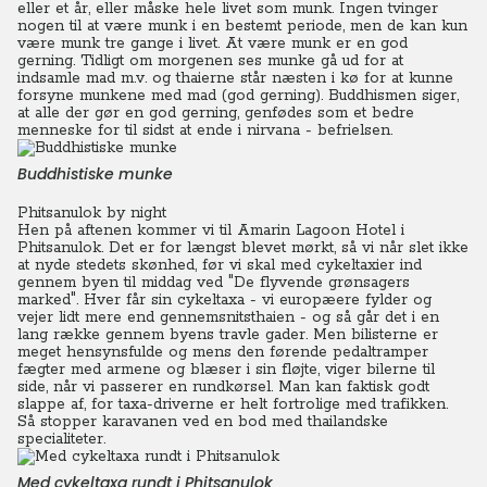
eller et år, eller måske hele livet som munk. Ingen tvinger
nogen til at være munk i en bestemt periode, men de kan kun
være munk tre gange i livet. At være munk er en god
gerning. Tidligt om morgenen ses munke gå ud for at
indsamle mad m.v. og thaierne står næsten i kø for at kunne
forsyne munkene med mad (god gerning). Buddhismen siger,
at alle der gør en god gerning, genfødes som et bedre
menneske for til sidst at ende i nirvana - befrielsen.
Buddhistiske munke
Phitsanulok by night
Hen på aftenen kommer vi til Amarin Lagoon Hotel i
Phitsanulok. Det er for længst blevet mørkt, så vi når slet ikke
at nyde stedets skønhed, før vi skal med cykeltaxier ind
gennem byen til middag ved "De flyvende grønsagers
marked". Hver får sin cykeltaxa - vi europæere fylder og
vejer lidt mere end gennemsnitsthaien - og så går det i en
lang række gennem byens travle gader.
Men bilisterne er
meget hensynsfulde og mens den førende pedaltramper
fægter med armene og blæser i sin fløjte, viger bilerne til
side, når vi passerer en rundkørsel. Man kan faktisk godt
slappe af, for taxa-driverne er helt fortrolige med trafikken.
Så stopper karavanen ved en bod med thailandske
specialiteter.
Med cykeltaxa rundt i Phitsanulok