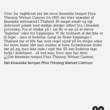
Over for vagttårnet ses det store kinesiske tempel Phra
Thinang Wehart Camrun fra 1889, der blev skænket af
kinesiske købmænd i Thailand. Et meget smukt og rigt
dekoreret palads med utallige detaljer udført bl.a. i kinesisk
porcelæn. Fra et vindue på 1. sal får vi øje på et større
"fuglehus" uden for bygningen. Vi får forklaret, at det ikke er
til fugle - men et åndehus.
Langt de fleste bygninger i
Thailand har et lille hus, som regel opsat på en stolpe, uden
for selve huset, idet man ønsker at have forfædrenes ånder
tæt på sig, men ikke inde i eget hus. Så kan ånderne tage
bolig i åndehuset - så ved man, hvor man har dem!
Det kinesiske tempel Phra Thinang Wehart Camrun