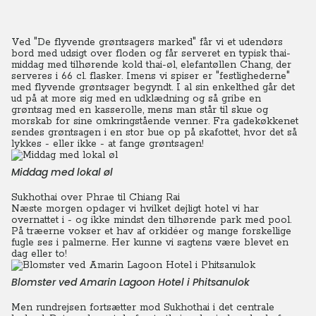
Ved "De flyvende grøntsagers marked" får vi et udendørs
bord med udsigt over floden og får serveret en typisk thai-
middag med tilhørende kold thai-øl, elefantøllen Chang, der
serveres i 66 cl. flasker. Imens vi spiser er "festlighederne"
med flyvende grøntsager begyndt. I al sin enkelthed går det
ud på at more sig med en udklædning og så gribe en
grøntsag med en kasserolle, mens man står til skue og
morskab for sine omkringstående venner. Fra gadekøkkenet
sendes grøntsagen i en stor bue op på skafottet, hvor det så
lykkes - eller ikke - at fange grøntsagen!
Middag med lokal øl
Sukhothai over Phrae til Chiang Rai
Næste morgen opdager vi hvilket dejligt hotel vi har
overnattet i - og ikke mindst den tilhørende park med pool.
På træerne vokser et hav af orkidéer og mange forskellige
fugle ses i palmerne. Her kunne vi sagtens være blevet en
dag eller to!
Blomster ved Amarin Lagoon Hotel i Phitsanulok
Men rundrejsen fortsætter mod Sukhothai i det centrale