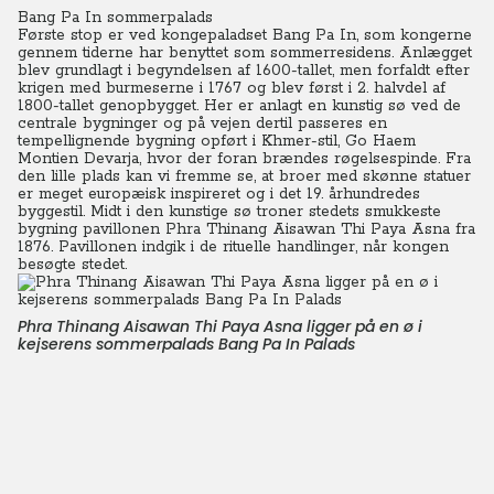
Bang Pa In sommerpalads
Første stop er ved kongepaladset Bang Pa In, som kongerne
gennem tiderne har benyttet som sommerresidens. Anlægget
blev grundlagt i begyndelsen af 1600-tallet, men forfaldt efter
krigen med burmeserne i 1767 og blev først i 2. halvdel af
1800-tallet genopbygget. Her er anlagt en kunstig sø ved de
centrale bygninger og på vejen dertil passeres en
tempellignende bygning opført i Khmer-stil, Go Haem
Montien Devarja, hvor der foran brændes røgelsespinde. Fra
den lille plads kan vi fremme se, at broer med skønne statuer
er meget europæisk inspireret og i det 19. århundredes
byggestil. Midt i den kunstige sø troner stedets smukkeste
bygning pavillonen Phra Thinang Aisawan Thi Paya Asna fra
1876. Pavillonen indgik i de rituelle handlinger, når kongen
besøgte stedet.
Phra Thinang Aisawan Thi Paya Asna ligger på en ø i
kejserens sommerpalads Bang Pa In Palads