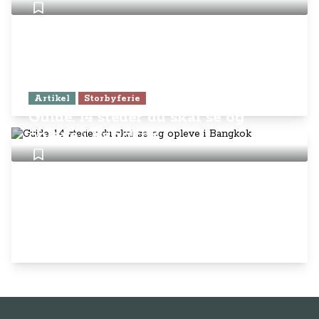
Artikel
Storbyferie
Guide: 14 steder du skal se og
opleve i Bangkok