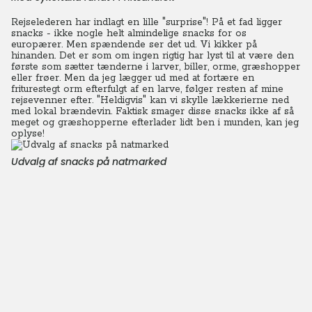
Rejselederen har indlagt en lille "surprise"! På et fad ligger
snacks - ikke nogle helt almindelige snacks for os
europærer. Men spændende ser det ud. Vi kikker på
hinanden. Det er som om ingen rigtig har lyst til at være den
første som sætter tænderne i larver, biller, orme, græshopper
eller frøer. Men da jeg lægger ud med at fortære en
friturestegt orm efterfulgt af en larve, følger resten af mine
rejsevenner efter.
"Heldigvis" kan vi skylle lækkerierne ned
med lokal brændevin. Faktisk smager disse snacks ikke af så
meget og græshopperne efterlader lidt ben i munden, kan jeg
oplyse!
Udvalg af snacks på natmarked