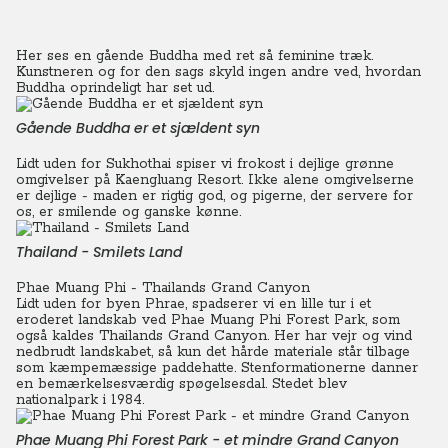
Her ses en gående Buddha med ret så feminine træk.
Kunstneren og for den sags skyld ingen andre ved, hvordan
Buddha oprindeligt har set ud.
Gående Buddha er et sjældent syn
Lidt uden for Sukhothai spiser vi frokost i dejlige grønne
omgivelser på Kaengluang Resort. Ikke alene omgivelserne
er dejlige - maden er rigtig god, og pigerne, der servere for
os, er smilende og ganske kønne.
Thailand - Smilets Land
Phae Muang Phi - Thailands Grand Canyon
Lidt uden for byen Phrae, spadserer vi en lille tur i et
eroderet landskab ved Phae Muang Phi Forest Park, som
også kaldes Thailands Grand Canyon.
Her har vejr og vind
nedbrudt landskabet, så kun det hårde materiale står tilbage
som kæmpemæssige paddehatte.
Stenformationerne danner
en bemærkelsesværdig spøgelsesdal. Stedet blev
nationalpark i 1984.
Phae Muang Phi Forest Park - et mindre Grand Canyon