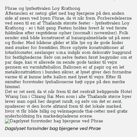
Phrae og lysfestivalen Loy Krathong
Aftensolen er netop gået ned bag bjergene på den anden
side af søen ved byen Phrae, da vi når frem. Forberedelserne
ved søen til en af Thailands største fester - lysfestivalen Loy
Krathong - er i fuld gang.
Festen holdes hvert år ved første
fuldmåne efter regntidens ophør (normalt i november). Folk
sender små både konstrueret af bananpalmeblade ud på søer
og floder. Med bådene glider et lille lys og de gode ånder
med ønsker for fremtiden.
Store oplyste konstruktioner af
lotusblomster, søslanger o.m.a. indgår som dekorativ baggrund
for festlighederne. Selv om selve festen først begynder om et
par dage, kan vi allerede nu sende gode tanker til vejrs
gennem en varmluftsballon.
Ballonen er af papir og en let
metalkonstruktion i bunden sikrer, at lyset giver den fornødne
varme til at kunne løfte ballon med lyset til vejrs. Efter få
minutter forsvinder lysballonerne højt oppe på den mørke
himmel.
Det er ret sent, da vi når frem til det centralt beliggende Hotel
Wiang Inn i Chiang Rai. Men som i alle Thailands større byer
lever man også her døgnet rundt, og selv om det er sent,
spadserer vi den korte afstand frem til det lokale marked,
hvor vi får både billig og velsmagende thai-retter med gratis
underholdning fra markedspladsens scene.
Dagslyset forsvinder bag bjergene ved Phrae