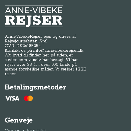
Anne-Vibeke Rejser
AnneVibekeRejser ejes og drives af
Rejsejournalisten ApS
CVR: DK
26185254
Kontakt os på
info@annevibekerejser.dk
Alt, hvad du finder her på siden, er
steder, som vi selv har besøgt. Vi har
rejst i over 25 år i over 100 lande på
mange forskellige måder. Vi sælger IKKE
rejser.
Betalingsmetoder
Genveje
Om os / kontakt