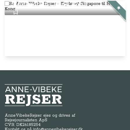
Singapore til Hong Kong
Anne-Vibeke Rejser
AnneVibekeRejser ejes og drives af
Rejsejournalisten ApS
CVR: DK
26185254
Kontakt os på
info@annevibekerejser.dk