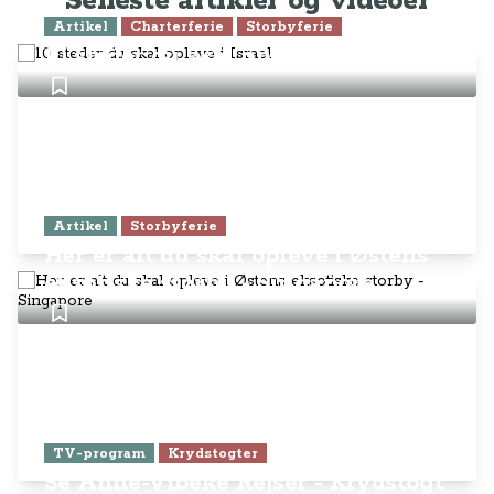
Seneste artikler og videoer
Artikel
Charterferie
Storbyferie
10 steder du skal opleve i Israel
Artikel
Storbyferie
Her er alt du skal opleve i Østens
eksotiske storby - Singapore
TV-program
Krydstogter
Se Anne-Vibeke Rejser - Krydstogt