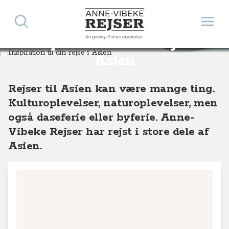
Søg
Åbn 
Anne-Vibeke Rejser
din genvej til store oplevelser
Inspiration til din rejse i
Destinationer
Asien
Asien
Rejser til Asien kan være mange ting.
Kulturoplevelser, naturoplevelser, men
også daseferie eller byferie. Anne-
Vibeke Rejser har rejst i store dele af
Asien.