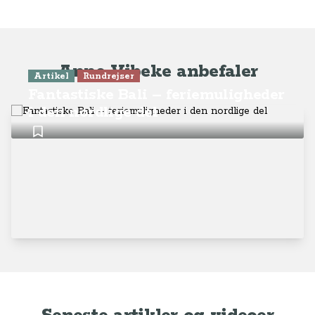
Anne-Vibeke anbefaler
Artikel
Rundrejser
Fantastiske Bali – feriemuligheder
i den nordlige del